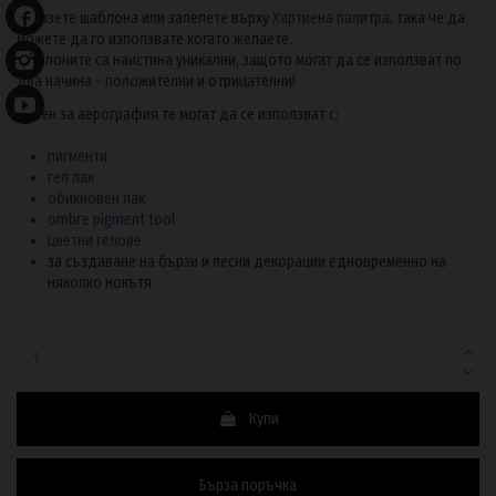
Запазете шаблона или залепете върху
Хартиена палитра
, така че да
можете да го използвате когато желаете.
Шаблоните са наистина уникални, защото могат да се използват по
два начина - положителни и отрицателни!
Освен за аерография те могат да се използват с:
пигменти
гел лак
обикновен лак
ombre pigment tool
цветни гелове
за създаване на бързи и лесни декорации едновременно на
няколко нокътя
Купи
Бърза поръчка