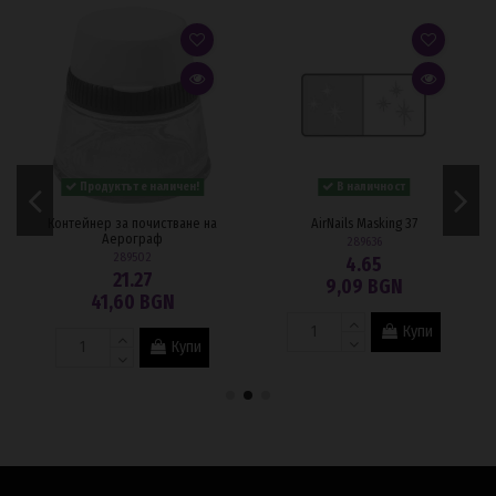
Продуктът е наличен!
В наличност
Контейнер за почистване на
AirNails Masking 37
Аерограф
289636
289502
4.65
21.27
9,09 BGN
41,60 BGN
Купи
Купи