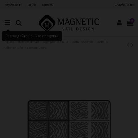
+359 897 321 111
За нас
Контакти
Желания (
0
)
0
Разгледайте нашите продукти
Начало
Нейл арт-NailArt
Аерограф - AIRNAILS
AirNails Stencils
AirNails
Collection Safari 1 Tiger and Zebra