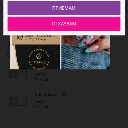
ПРИЕМАМ
Престиж Кристално Прозрачна 35гр
22,60 €
ОТКАЗВАМ
44,20 BGN
Контейнер за почистване на Аерограф
21,27 €
41,60 BGN
AirNails Masking 37
4,65 €
9,09 BGN
AirNails Masking 60
4,65 €
9,09 BGN