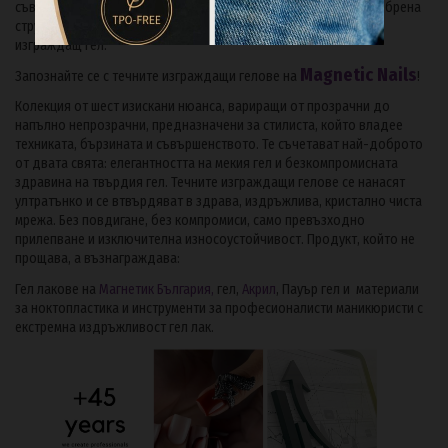
съвършенство. Благодарение на обновената формула с подобрена
структура, те съчетават силата на твърд гел с течливостта на
изграждащ гел.
Magnetic Nails
Запознайте се с течните изграждащи гелове на
!
Колекция от шест изискани нюанса, вариращи от прозрачни до
напълно непрозрачни, предназначени за стилиста, който владее
техниката, бързината и съвършенството. Те съчетават най-доброто
от двата свята: елегантността на мекия гел и безкомпромисната
здравина на твърдия гел. Течните изграждащи гелове се нанасят
ултратънко и се втвърдяват в здрава, издръжлива, кристално чиста
мрежа. Без повдигане, без компромиси, само превъзходно
прилепване и изключителна износоустойчивост. Продукт, който не
прощава, а възнаграждава:
Гел лакове на
Магнетик България,
гел,
Акрил
, Пауър гел и материали
за ноктопластика и инструменти за професионалисти маникюристи с
екстремна издръжливост гел лак.