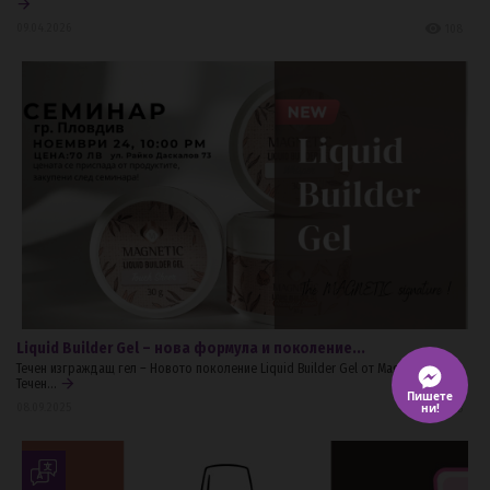
09.04.2026
108
Liquid Builder Gel – нова формула и поколение...
Течен изграждащ гел – Новото поколение Liquid Builder Gel от Magnetic Nails
Течен...
Пишете
08.09.2025
ни!
433