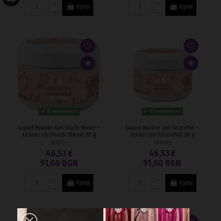
Купи
Купи
В наличност
В наличност
Liquid Builder Gel Touch Sheer –
Liquid Builder Gel Graceful –
течен гел (Touch Sheer) 30 g
течен гел (Graceful) 30 g
104702
104703
46,53 €
46,53 €
91,00 BGN
91,00 BGN
Купи
Купи