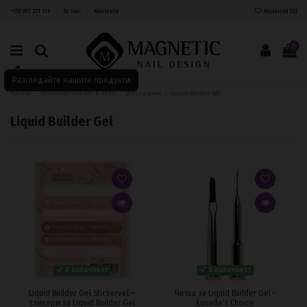
+359 897 321 111
За нас
Контакти
Желания (
0
)
0
Разгледайте нашите продукти
Начало
Ноктопластика-GEL & AKRIL
Изграждане
Liquid Builder Gel
Liquid Builder Gel
В наличност
В наличност
Liquid Builder Gel Stickervel –
Четка за Liquid Builder Gel -
стикери за Liquid Builder Gel
Louelle's Choice