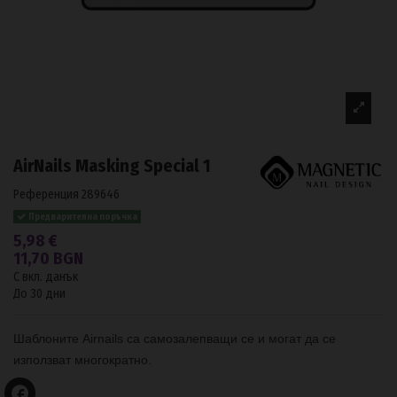
AirNails Masking Special 1
Референция
289646
Предварителна поръчка
5,98 €
11,70 BGN
С вкл. данък
До 30 дни
Шаблоните Airnails са самозалепващи се и могат да се
използват многократно.