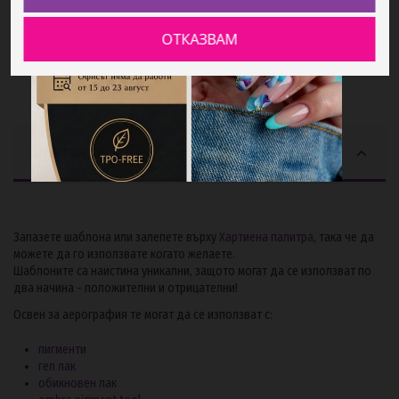
ОТКАЗВАМ
Описание
Запазете шаблона или залепете върху
Хартиена палитра
, така че да
можете да го използвате когато желаете.
Шаблоните са наистина уникални, защото могат да се използват по
два начина - положителни и отрицателни!
Освен за аерография те могат да се използват с:
пигменти
гел лак
обикновен лак