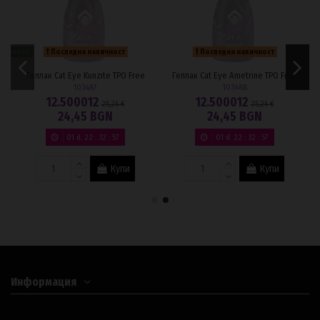
 заявите.
Последна наличност
Последна наличност
Геллак Cat Eye Kunzite TPO Free
Геллак Cat Eye Ametrine TPO Free
103487
103488
12.500012
12.500012
25,26 €
25,26 €
24,45 BGN
24,45 BGN
01
d.
22
:
32
:
57
01
d.
22
:
32
:
57
Купи
Купи
Информация