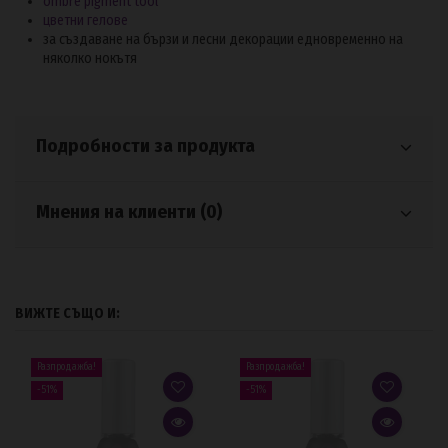
ombre pigment tool
цветни гелове
за създаване на бързи и лесни декорации едновременно на
няколко нокътя
Подробности за продукта
Мнения на клиенти (0)
ВИЖТЕ СЪЩО И:
Разпродажба!
Разпродажба!
-51%
-51%