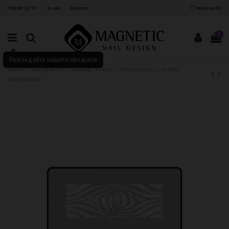
+359 897 321 111
За нас
Контакти
Желания (
0
)
0
Разгледайте нашите продукти
Начало
Нейл арт-NailArt
Аерограф - AIRNAILS
AirNails Stencils
AirNails
Masking Special 1