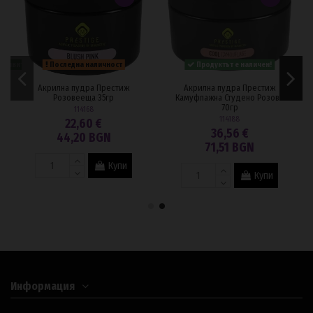
 заявите.
Последна наличност
Продуктът е наличен!
Aкрилна пудра Престиж
Aкрилна пудра Престиж
Розовееща 35гр
Камуфлажна Студено Розова
70гр
114168
114188
22,60 €
36,56 €
44,20 BGN
71,51 BGN
Купи
Купи
Информация