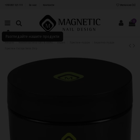
+359 897 321 111
За нас
Контакти
Желания (
0
)
0
Разгледайте нашите продукти
Начало
Ноктопластика-GEL & AKRIL
Акрил
Престиж-пудри
Aкрилна пудра
Престиж Екстра Бяла 35гр