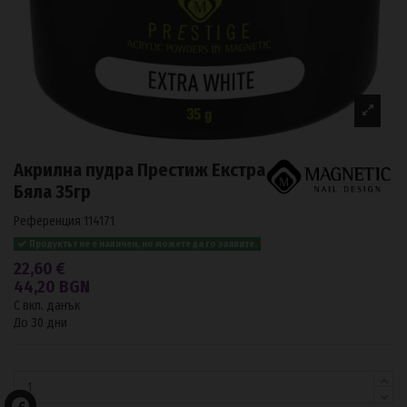
Aкрилна пудра Престиж Екстра
Бяла 35гр
Референция
114171
Продуктът не е наличен, но можете да го заявите.
22,60 €
44,20 BGN
С вкл. данък
До 30 дни