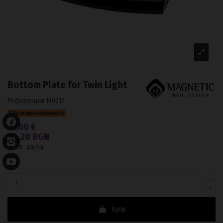
Bottom Plate for Twin Light
Референция
190017
Последна наличност
22,60 €
44,20 BGN
С вкл. данък
Купи