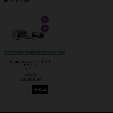
ВИЖТЕ СЪЩО И:
Продуктът не е наличен, но можете да го заявите.
Електрическа пила - Kick Off II
Electric File
192001
422.74
826,81 BGN
Купи