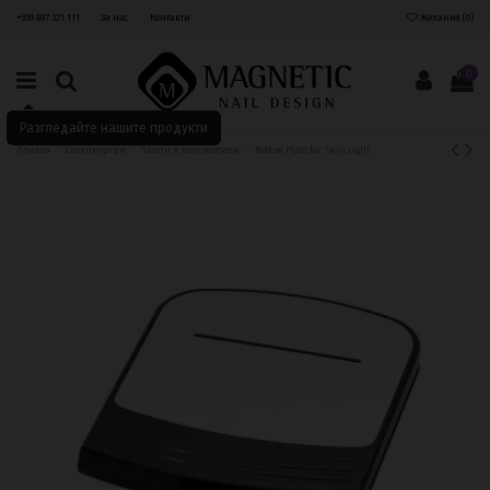
+359 897 321 111
За нас
Контакти
Желания (
0
)
0
Разгледайте нашите продукти
Начало
Електроуреди
Лампи и консумативи
Bottom Plate for Twin Light