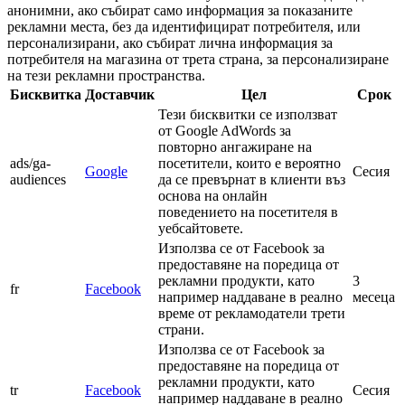
анонимни, ако събират само информация за показаните
рекламни места, без да идентифицират потребителя, или
персонализирани, ако събират лична информация за
потребителя на магазина от трета страна, за персонализиране
на тези рекламни пространства.
Бисквитка
Доставчик
Цел
Срок
Тези бисквитки се използват
от Google AdWords за
повторно ангажиране на
ads/ga-
посетители, които е вероятно
Google
Сесия
audiences
да се превърнат в клиенти въз
основа на онлайн
поведението на посетителя в
уебсайтовете.
Използва се от Facebook за
предоставяне на поредица от
рекламни продукти, като
3
fr
Facebook
например наддаване в реално
месеца
време от рекламодатели трети
страни.
Използва се от Facebook за
предоставяне на поредица от
рекламни продукти, като
tr
Facebook
Сесия
например наддаване в реално