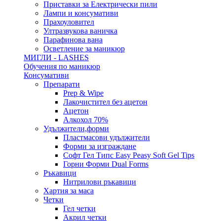
Приставки за Електрически пили
Лампи и консумативи
Прахоуловител
Ултразвукова ваничка
Парафинова вана
Осветление за маникюр
МИГЛИ - LASHES
Обучения по маникюр
Консумативи
Препарати
Prep & Wipe
Лакочистител без ацетон
Ацетон
Алкохол 70%
Удължители,форми
Пластмасови удължители
Форми за изграждане
Софт Гел Типс Easy Peasy Soft Gel Tips
Горни Форми Dual Forms
Ръкавици
Нитрилови ръкавици
Хартия за маса
Четки
Гел четки
Акрил четки