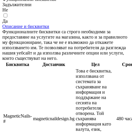
Задължителни
Не
Да
Описание и бисквитки
Функционалните бисквитки са строго необходими за
предоставяне на услугите на магазина, както и за правилното
му функциониране, така че не е възможно да откажете
използването им. Те позволяват на потребителя да разглежда
нашия уебсайт и да използва различните опции или услуги,
които съществуват на него.
Бисквитка
Доставчик
Цел
Сро
Това е бисквитка,
използвана от
системата за
съхраняване на
информация и
поддържане на
сесията на
потребителя
отворена. Той
MagneticNails-
magneticnaildesign.bg
съхранява
480 час
#
информация като
валута, език,