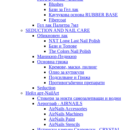
Blushes
Бази за Гел лак
Каучукова основа RUBBER BASE
Fibercoat
Гел лак Палитра 7мл
SEDUCTION AND NAIL CARE
Обикновен лак
NXT Long Last Nail Polish
Бази и Топове
The Colors Nail Polish
Маникюр-Педикюр
Основна грижа
Кремове, маски, пилинг
Олио за кутикули
Подсилване и Грижа
Противогъбични препарати
Seduction
Нейл арт-NailArt
Стикери за нокти самозалепващи и водни
Аерограф - AIRNAILS
AirNails Accessories
AirNails Machines
AirNails Paint
AirNails Stencils
Истински камъни Сваровски - CRYSTAL