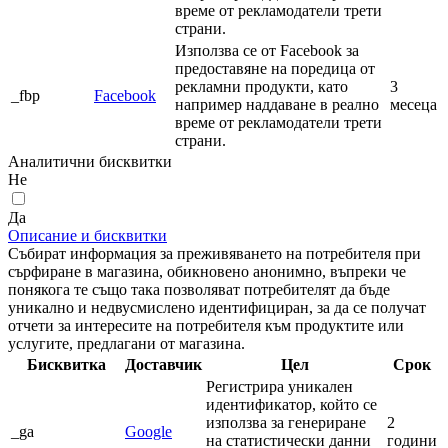
време от рекламодатели трети
страни.
Използва се от Facebook за
предоставяне на поредица от
рекламни продукти, като
3
_fbp
Facebook
например наддаване в реално
месеца
време от рекламодатели трети
страни.
Аналитични бисквитки
Не
Да
Описание и бисквитки
Събират информация за преживяването на потребителя при
сърфиране в магазина, обикновено анонимно, въпреки че
понякога те също така позволяват потребителят да бъде
уникално и недвусмислено идентифициран, за да се получат
отчети за интересите на потребителя към продуктите или
услугите, предлагани от магазина.
Бисквитка
Доставчик
Цел
Срок
Регистрира уникален
идентификатор, който се
използва за генериране
2
_ga
Google
на статистически данни
години