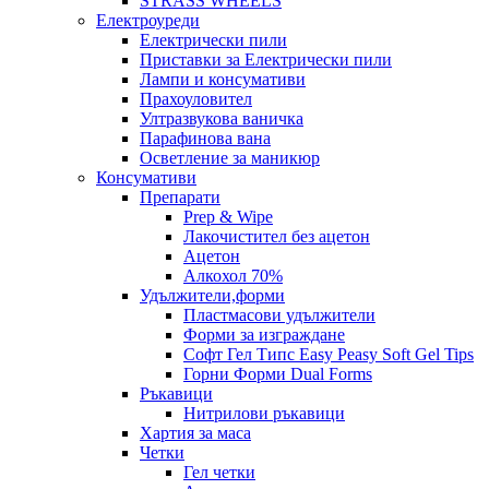
STRASS WHEELS
Електроуреди
Електрически пили
Приставки за Електрически пили
Лампи и консумативи
Прахоуловител
Ултразвукова ваничка
Парафинова вана
Осветление за маникюр
Консумативи
Препарати
Prep & Wipe
Лакочистител без ацетон
Ацетон
Алкохол 70%
Удължители,форми
Пластмасови удължители
Форми за изграждане
Софт Гел Типс Easy Peasy Soft Gel Tips
Горни Форми Dual Forms
Ръкавици
Нитрилови ръкавици
Хартия за маса
Четки
Гел четки