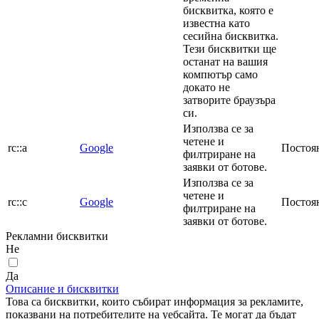
бисквитка, която е
известна като
сесийна бисквитка.
Тези бисквитки ще
останат на вашия
компютър само
докато не
затворите браузъра
си.
Използва се за
четене и
rc::a
Google
Постоя
филтриране на
заявки от ботове.
Използва се за
четене и
rc::c
Google
Постоя
филтриране на
заявки от ботове.
Рекламни бисквитки
Не
Да
Описание и бисквитки
Това са бисквитки, които събират информация за рекламите,
показвани на потребителите на уебсайта. Те могат да бъдат