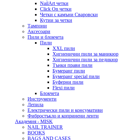
NailArt четки
Click On четки
Четки с камъни Сваровски
Кутии за четки
Тампони
Аксесоари
Пили и блокчета
Пили
XXL пили
Хигиенични пили за маникюр
Хигиенични пили за педикюр
Тънки прави пили
Бумеранг пили
Бумеранг special пили
Буферни пили
Flexi пили
Блокчета
Инструменти
Лепила
Електрически пили и консумативи
Фибростъкло и копринени ленти
Академия - MISK
NAIL TRAINER
BOOKS
BAGS AND CASES