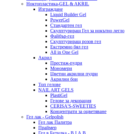
Ноктопластика-GEL & AKRIL
Изграждане
Liquid Builder Gel
PowerGel
Стандартен гел
Скулптуриращ Гел за нокътно легло
Файбър-гел
Скулптуриращ розов гел
Екстремно бял гел
All in One Gel
Акрил
Престиж-пудри
Мономери
Цветни акрилни пудри
Акрилни бои
Топ гелове
NAIL ART GELS
PlastiGel
Гелове за декорация
CERISA'S-SWEETIES
Концентрати за оцветяване
Гел лак - Gelpolish
Гел лак Палитра
Праймер
Гел в Бутилка - B.I.A.B