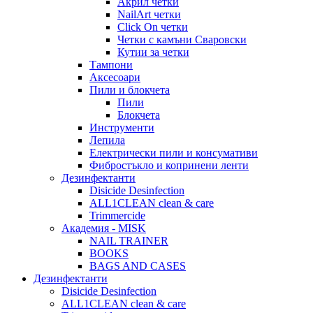
Акрил четки
NailArt четки
Click On четки
Четки с камъни Сваровски
Кутии за четки
Тампони
Аксесоари
Пили и блокчета
Пили
Блокчета
Инструменти
Лепила
Електрически пили и консумативи
Фибростъкло и копринени ленти
Дезинфектанти
Disicide Desinfection
ALL1CLEAN clean & care
Trimmercide
Академия - MISK
NAIL TRAINER
BOOKS
BAGS AND CASES
Дезинфектанти
Disicide Desinfection
ALL1CLEAN clean & care