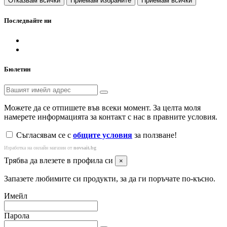
Отказвам всички
Приемам избраните
Приемам всички
Последвайте ни
Бюлетин
Можете да се отпишете във всеки момент. За целта моля
намерете информацията за контакт с нас в правните условия.
Съгласявам се с
общите условия
за ползване!
Изработка на онлайн магазин от
novsait.bg
Трябва да влезете в профила си
×
Запазете любимите си продукти, за да ги поръчате по-късно.
Имейл
Парола