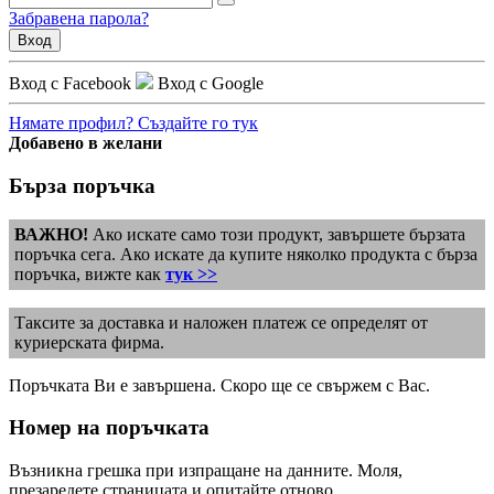
Забравена парола?
Вход
Вход с Facebook
Вход с Google
Нямате профил? Създайте го тук
Добавено в желани
Бърза поръчка
ВАЖНО!
Ако искате само този продукт, завършете бързата
поръчка сега. Ако искате да купите няколко продукта с бърза
поръчка, вижте как
тук >>
Таксите за доставка и наложен платеж се определят от
куриерската фирма.
Поръчката Ви е завършена. Скоро ще се свържем с Вас.
Номер на поръчката
Възникна грешка при изпращане на данните. Моля,
презаредете страницата и опитайте отново.