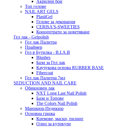
Акрилни бои
Топ гелове
NAIL ART GELS
PlastiGel
Гелове за декорация
CERISA'S-SWEETIES
Концентрати за оцветяване
Гел лак - Gelpolish
Гел лак Палитра
Праймер
Гел в Бутилка - B.I.A.B
Blushes
Бази за Гел лак
Каучукова основа RUBBER BASE
Fibercoat
Гел лак Палитра 7мл
SEDUCTION AND NAIL CARE
Обикновен лак
NXT Long Last Nail Polish
Бази и Топове
The Colors Nail Polish
Маникюр-Педикюр
Основна грижа
Кремове, маски, пилинг
Олио за кутикули