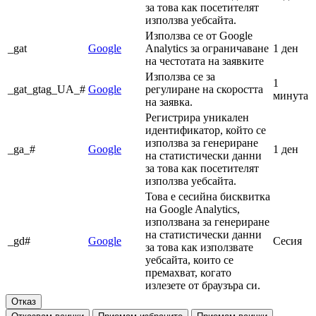
за това как посетителят
използва уебсайта.
Използва се от Google
_gat
Google
Analytics за ограничаване
1 ден
на честотата на заявките
Използва се за
1
_gat_gtag_UA_#
Google
регулиране на скоростта
минута
на заявка.
Регистрира уникален
идентификатор, който се
използва за генериране
_ga_#
Google
1 ден
на статистически данни
за това как посетителят
използва уебсайта.
Това е сесийна бисквитка
на Google Analytics,
използвана за генериране
на статистически данни
_gd#
Google
Сесия
за това как използвате
уебсайта, които се
премахват, когато
излезете от браузъра си.
Отказ