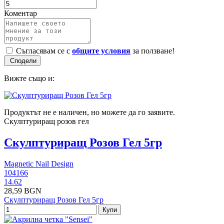
Коментар
Съгласявам се с
общите условия
за ползване!
Вижте също и:
Продуктът не е наличен, но можете да го заявите.
Скулптуриращ розов гел
Скулптуриращ Розов Гел 5гр
Magnetic Nail Design
104166
14.62
28,59 BGN
Скулптуриращ Розов Гел 5гр
Купи