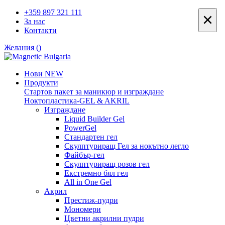
+359 897 321 111
×
За нас
Контакти
Желания (
)
Нови
NEW
Продукти
Стартов пакет за маникюр и изграждане
Ноктопластика-GEL & AKRIL
Изграждане
Liquid Builder Gel
PowerGel
Стандартен гел
Скулптуриращ Гел за нокътно легло
Файбър-гел
Скулптуриращ розов гел
Екстремно бял гел
All in One Gel
Акрил
Престиж-пудри
Мономери
Цветни акрилни пудри