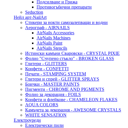
Подсилване и Грижа
Противогъбични препарати
Seduction
Нейл арт-NailArt
Стикери за нокти самозалепващи и водни
Аерограф - AIRNAILS
AirNails Accessories
AirNails Machines
AirNails Paint
AirNails Stencils
Истински камъни Сваровски - CRYSTAL PIXIE
Фолио "Счупено стъкло" - BROKEN GLASS
Глитери - GLITTERS
Конфети - CONFETTI
Печати - STAMPING SYSTEM
Глитери и спрей - GLITTER SPRAYS
Боички - MASTER PAINTS
Пигменти - CHROME AND PIGMENTS
Фолио за декорация - FOILS
Конфети и флейкове - CHAMELEON FLAKES
AQUA COLORS
Камъчета за декорация - AWESOME CRYSTALS
WHITE SENSATION
Електроуреди
Електрически пили