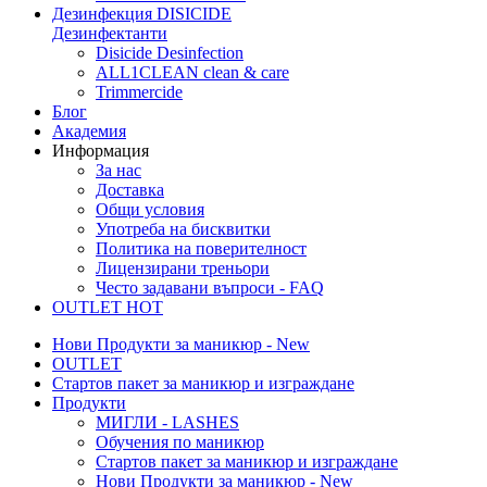
Дезинфекция
DISICIDE
Дезинфектанти
Disicide Desinfection
ALL1CLEAN clean & care
Trimmercide
Блог
Академия
Информация
За нас
Доставка
Общи условия
Употреба на бисквитки
Политика на поверителност
Лицензирани треньори
Често задавани въпроси - FAQ
OUTLET
HOT
Нови Продукти за маникюр - New
OUTLET
Стартов пакет за маникюр и изграждане
Продукти
МИГЛИ - LASHES
Обучения по маникюр
Стартов пакет за маникюр и изграждане
Нови Продукти за маникюр - New