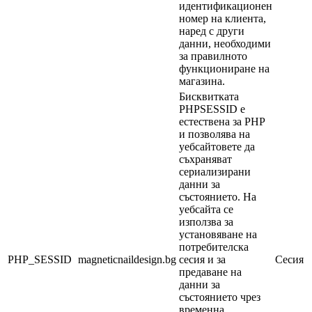
идентификационен
номер на клиента,
наред с други
данни, необходими
за правилното
функциониране на
магазина.
Бисквитката
PHPSESSID е
естествена за PHP
и позволява на
уебсайтовете да
съхраняват
сериализирани
данни за
състоянието. На
уебсайта се
използва за
установяване на
потребителска
PHP_SESSID
magneticnaildesign.bg
сесия и за
Сесия
предаване на
данни за
състоянието чрез
временна