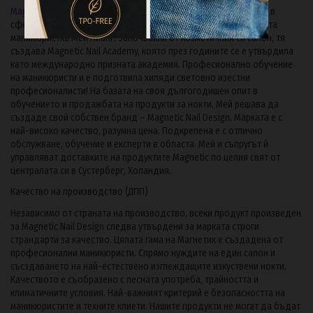
Magnetic Nail Desig
n e световен бранд с над 45-годишен опит в
сферата на професионалния маникюр. Oснован от холандската
маникюристка Мей Лианг. Започвайки от козметичния си салон, тя
създава Magnetic Nail Academy, която през годините се е утвърдила
като международно призната академия. Професионално oбучение
на маникюристи и е подготвила хиляди световно изестни
професионалисти! На базата на своя дългогодишен опит в
обучението и продажбата на продукти за нокти, Мей решава да
създаде свой собствен бранд – Magnetic Nail Design. Марката е с
най-високо качество, разумна цена. Подкрепена е с отлично
обслужване, обучение и експерти в областа. Мей и съпругът й
управляват доставките на продуктите Magnetic по целия свят от
централата си в Сустерберг, Холандия.
Качество на производство (ДПП)
Независимо от страната на производство, всеки продукт произведен
за Magnetic Nail Design следва утвърдени за марката строги
страндарти за качество. Цялата гама на Магнетик е създадена от
професионални маникюристи. Спрямо нуждите на един салон и
съсздаването на най-естествено изглеждащите изкуствени нокти.
Качеството е съобразено с лесната употреба, трайността и
климатичните условия. Най-важният критерий е безопасността на
маникюристите и техните клиети. Нашите продукти не могат да бъдат