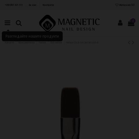
+359 897 321 111
За нас
Контакти
Желания (
0
)
0
Разгледайте нашите продукти
Начало
Консумативи
Четки
Гел четки
Четка Click On Gel Brush 6