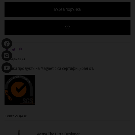
Бърза поръчка
Информация
Всички продукти на Magnetic са сертифициран от:
Вижте също и:
Четка The Ultra Designer