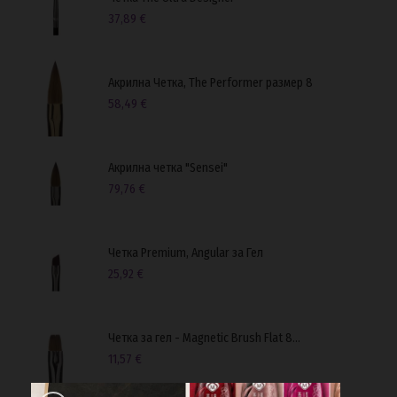
37,89 €
Акрилна Четка, Тhe Performer размер 8
58,49 €
Акрилна четка "Sensei"
79,76 €
Четка Premium, Angular за Гел
25,92 €
Четка за гел - Magnetic Brush Flat 8...
11,57 €