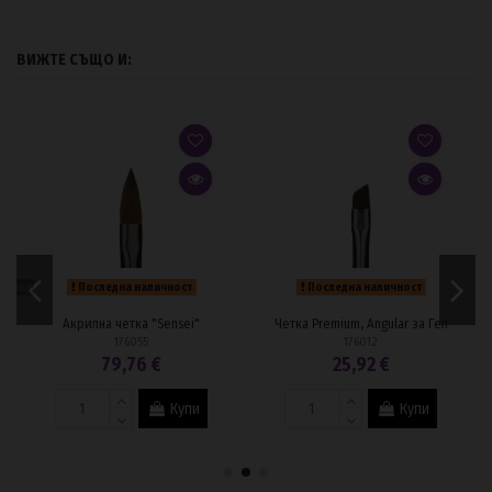
ВИЖТЕ СЪЩО И:
 заявите.
Последна наличност
Последна наличност
Акрилна четка "Sensei"
Четка Premium, Angular за Гел
176055
176012
79,76 €
25,92 €
Купи
Купи