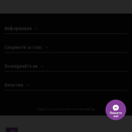
Информация
Свържете се с нас
Последвайте ни
Бюлетин
Изработка на онлайн магазин от
novsait.bg
Пишете
ни!