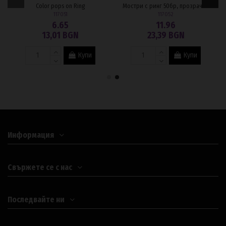
Color pops on Ring
Мостри с ринг 50бр, прозрачни
117051
117052
6.65
11.96
13,01 BGN
23,39 BGN
Купи
Купи
Информация
Свържете се с нас
Последвайте ни