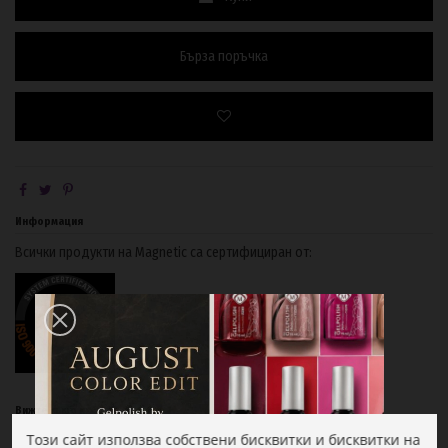
Бърза поръчка
Информация
Всички продукти на Magnetic са сертифициран от:
Вижте също и:
Този сайт използва собствени бисквитки и бисквитки на