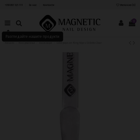
+359 897 321 111
За нас
Контакти
Желания (
0
)
0
Разгледайте нашите продукти
Начало
Консумативи
Аксесоари
Colorpops on Ring 50pcs Stiletto Clear