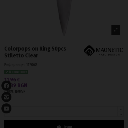
Colorpops on Ring 50pcs
Stiletto Clear
Референция
117068
В наличност
11,96 €
23,39 BGN
С вкл. данък
Купи