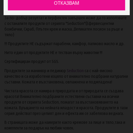
ОТКАЗВАМ
от външни, вредни влияния и дехидратация. Слънчогледовото масло
успокоява, хидратира и повишава еластичността на кожата.
За по-добър резултат и перфектен завършек може да го използвате
с останалите продукти от серията "Seduction"(Ефервесцентни
бомбички, Скраб, Плътен крем и маска, Деликатен лосион за ръце и
тяло)
!!! Продуктите НЕ съдържат парабени, камфор, палмово масло и др.
Нито един от продуктите НЕ е тестван върху животни !!!
Сертифициран продукт от SGS.
Продуктите за маникюр и педикюр
Seduction
са с най-високо
качество и са изработени изцяло от внимателно подбрани натурални
съставки. Кожата е възстановена, овлажнена и подмладена!
Чистата красота се намира в природата и от природата се създава
красота! Внимателно подбраните естествени съставки на всички
продукти от серията Seduction, помагат за възстановяването на
кожата. Връщането на нейната младост и красота. Продуцтите в тази
серия действат през целият ден и ефекта им се забелязва веднага.
В страницата може да намерите както кремове за лице и тяло,така и
комплекти за подарък на любим човек.