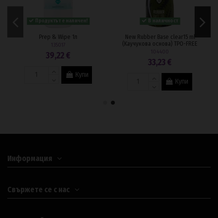
Продуктът е наличен!
В наличност
Prep & Wipe 1л
New Rubber Base clear15 ml
(Kаучукова основа) TPO-FREE
135017
104400
39,22 €
33,23 €
Купи
Купи
Информация
Свържете се с нас