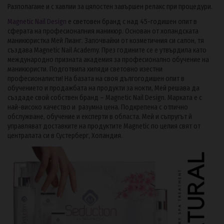
Разполагаме и с хавлии за цялостен завършен релакс при процедури.
Magnetic Nail Design
e световен бранд с над 45-годишен опит в
сферата на професионалния маникюр. Основан от холандската
маникюристка Мей Лианг. Започвайки от козметичния си салон, тя
създава Magnetic Nail Academy. През годините се е утвърдила като
международно призната академия за професионално oбучение на
маникюристи. Подготвила хиляди световно изестни
професионалисти! На базата на своя дългогодишен опит в
обучението и продажбата на продукти за нокти, Мей решава да
създаде свой собствен бранд – Magnetic Nail Design. Марката е с
най-високо качество и разумна цена. Подкрепена с отлично
обслужване, обучение и експерти в областа. Мей и съпругът й
управляват доставките на продуктите Magnetic по целия свят от
централата си в Сустерберг, Холандия.