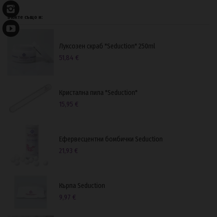
Вижте също и:
Луксозен скраб "Seduction" 250ml
51,84 €
Кристална пила "Seduction"
15,95 €
Ефервесцентни бомбички Seduction
21,93 €
Кърпа Seduction
9,97 €