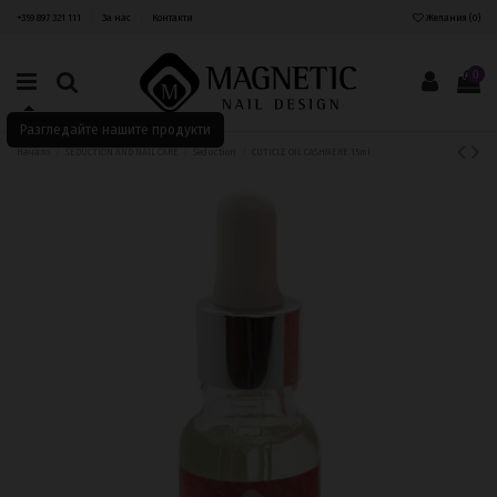
+359 897 321 111
За нас
Контакти
Желания (
0
)
0
Разгледайте нашите продукти
Начало
SEDUCTION AND NAIL CARE
Seduction
CUTICLE OIL CASHMERE 15ml