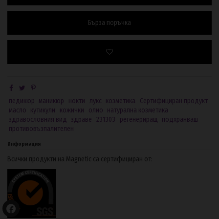
Бърза поръчка
педикюр
маникюр
нокти
лукс
козметика
Сертифициран продукт
масло
кутикули
кожички
олио
натурална козметика
здравословния вид
здраве
231303
регенериращ
подхранваш
противовъзпалителен
Информация
Всички продукти на Magnetic са сертифициран от: