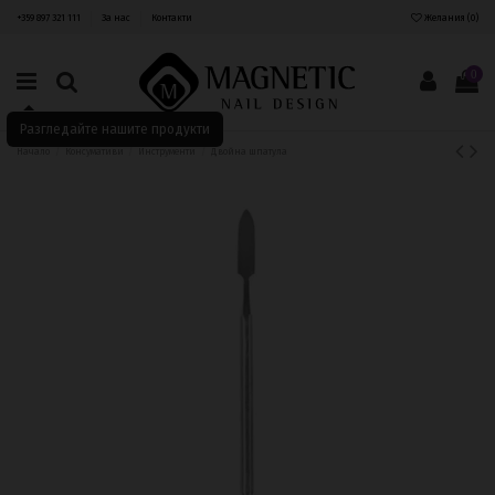
+359 897 321 111
За нас
Контакти
Желания (
0
)
0
Разгледайте нашите продукти
Начало
Консумативи
Инструменти
Двойна шпатула