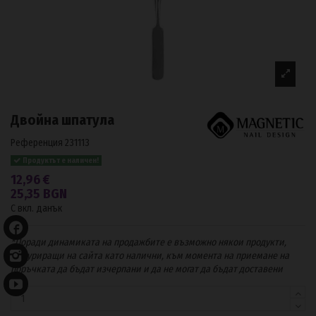
Двойна шпатула
Референция
231113
Продуктът е наличен!
12,96 €
25,35 BGN
С вкл. данък
*Поради динамиката на продажбите е възможно някои продукти,
фигуриращи на сайта като налични, към момента на приемане на
поръчката да бъдат изчерпани и да не могат да бъдат доставени