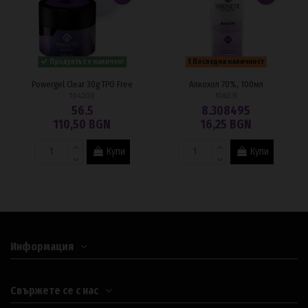
Продуктът е наличен!
Последна наличност
Powergel Clear 30g TPO Free
Алкохол 70%, 100мл
104200
106031
56.5
8.308495
110,50 BGN
16,25 BGN
Купи
Купи
Информация
Свържете се с нас