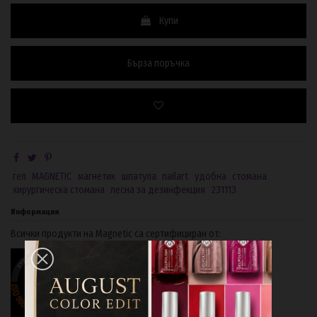
Купи
Бърза поръчка
гел
MAGNETIC
магнетик
шпатула
nailart
удобна
стомана
хирургическа стомана
лесна за дезинфекция
231113
Информация
Всички продукти на Magnetic са сертифициран от: