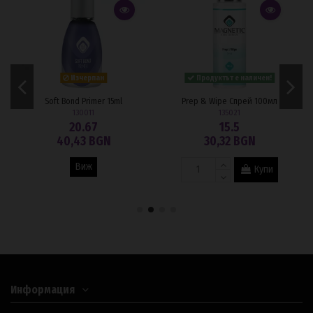
Изчерпан
Продуктът е наличен!
Soft Bond Primer 15ml
Prep & Wipe Спрей 100мл
130011
135021
20.67
15.5
40,43 BGN
30,32 BGN
Виж
Купи
Информация