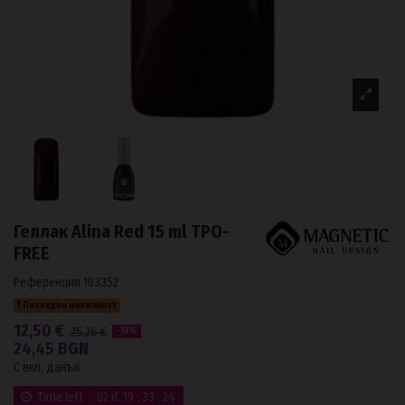
Геллак Alina Red 15 ml TPO-
FREE
Референция
103352
Последна наличност
12,50 €
25,26 €
-51%
24,45 BGN
С вкл. данък
Time left
02
d.
19
:
33
:
24