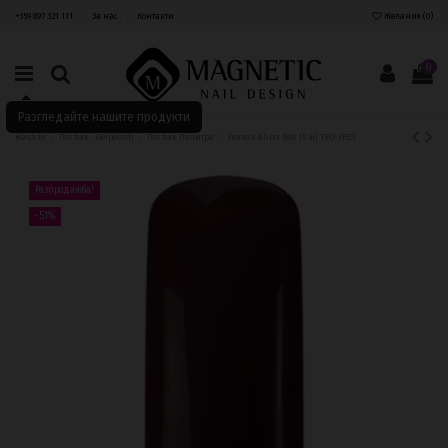
+359 897 321 111
За нас
Контакти
Желания (
0
)
0
Разгледайте нашите продукти
Начало
Гел лак - Gelpolish
Гел лак Палитра
Геллак Alina Red 15 ml TPO-FREE
Разпродажба!
-51%