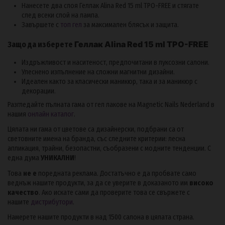
Нанесете два слоя Геллак Alina Red 15 ml TPO-FREE и стягате
след всеки слой на лампа.
Завършете с
топ гел
за максимален блясък и защита.
Геллак Alina Red 15 ml TPO-FREE
Защо да изберете
Издръжливост и наситеност, предпочитани в луксозни салони.
Улеснено изпълнение на сложни магнитни дизайни.
Идеален както за класически маникюр, така и за маникюр с
декорации.
Разгледайте пълната гама от гел лакове на Magnetic Nails Nederland в
нашия
онлайн каталог
.
Цялата ни гама от цветове са дизайнерски, подбрани са от
световните имена на бранда, със следните критерии: лесна
апликация, трайни, безопастни, съобразени с модните тенденции. С
една дума
УНИКАЛНИ
!
Това
не е
поредната реклама. Достатъчно е да пробвате само
веднъж нашите продукти, за да се уверите в доказаното им
високо
качество
. Ако искате сами да проверите това се свържете с
нашите
дистрибутори
.
Намерете нашите продукти в над 1500 салона в цялата страна.