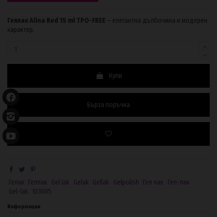
Геллак Alina Red 15 ml TPO-FREE
– елегантна дълбочина и модерен
характер.
Купи
Бърза поръчка
Гелак
Геллак
Gel lak
Gelak
Gellak
Gelpolish
Гел лак
Гел-лак
Gel-lak
103005
Информация