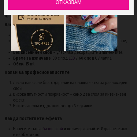
ОТКАЗВАМ
Богатият му, наситен оттенък съчетава класиката на червеното с
мистериозния характер на тъмните нюанси, създавайки изискан,
драматичен ефект върху ноктите.
Ключови характеристики
Тъмно червен цвят.
Професионална формула
с технология за самонивелиране,
устойчива на чипване и напукване.
Без киселинен слой
– улеснява декорациите и пигментите.
Време за изпичане
: 30 с под
LED
/ 60 с под UV лампа.
Обем
: 15 ml.
Ползи за професионалистите
Лесно нанасяне благодарение на овална четка за равномерен
слой.
Висока плътност и покривност – само два слоя за интензивен
ефект.
Изключителна издръжливост до 3 седмици.
Как да постигнете ефекта
Нанесете тънък
базов слой
и полимеризирайте. Изравнете ако
е необходимо.