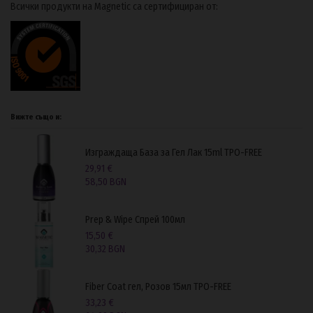
Всички продукти на Magnetic са сертифициран от:
Вижте също и:
Изграждаща База за Гел Лак 15ml TPO-FREE
29,91 €
58,50 BGN
Prep & Wipe Спрей 100мл
15,50 €
30,32 BGN
Fiber Coat гел, Розов 15мл TPO-FREE
33,23 €