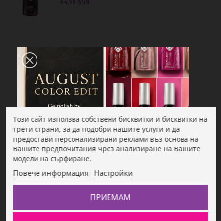
64,99 BGN
Този сайт използва собствени бисквитки и бисквитки на
трети страни, за да подобри нашите услуги и да
предостави персонализирани реклами въз основа на
Вашите предпочитания чрез анализиране на Вашите
Описание
модели на сърфиране.
Повече информация
Настройки
Геллак Alina Red 15 ml TPO-FREE
ПРИЕМАМ
Геллак Alina Red 15 ml TPO-FREE
е професионален гел лак от
Magnetic Nails Nederland
,
Много тъмно червеният гел лак
е
истинско олицетворение на елегантност и дълбока чувственост.