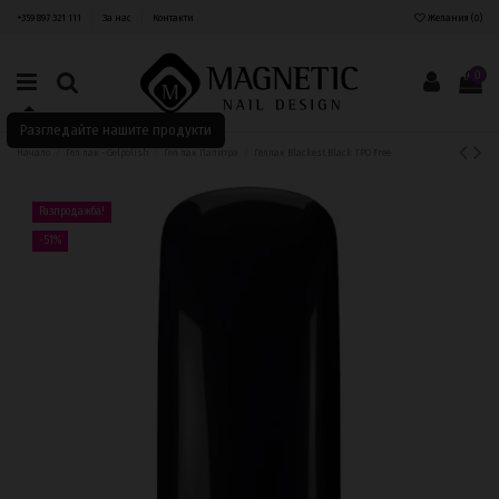
+359 897 321 111
За нас
Контакти
Желания (
0
)
0
Разгледайте нашите продукти
Начало
Гел лак - Gelpolish
Гел лак Палитра
Геллак Blackest Black TPO Free
Разпродажба!
-51%