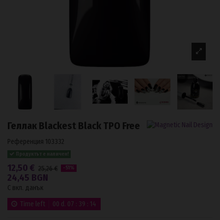
Геллак Blackest Black TPO Free
Референция
103332
Продуктът е наличен!
12,50 €
25,26 €
-51%
24,45 BGN
С вкл. данък
Time left
00
d.
07
:
39
:
13