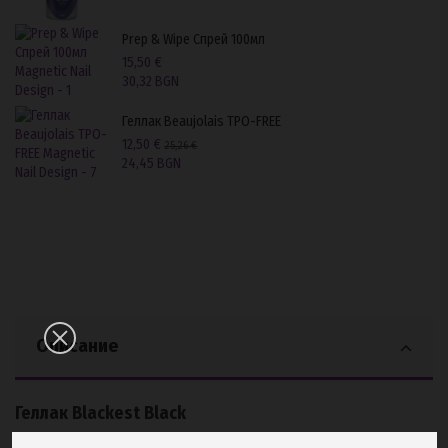
Prep & Wipe Спрей 100мл
15,50 €
30,32 BGN
Геллак Beaujolais TPO-FREE
12,50 €
25,26 €
24,45 BGN
Описание
Геллак Blackest Black
Геллак Blackest Black
15ml
е най-дълбокото, наситено черно в