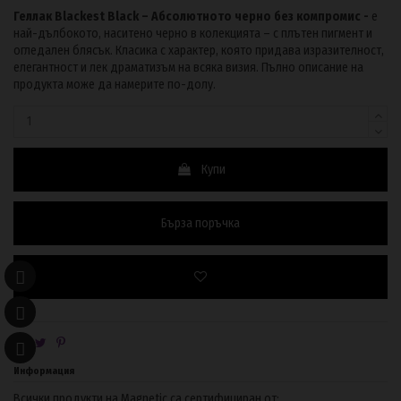
Геллак Blackest Black – Абсолютното черно без компромис -
е
най-дълбокото, наситено черно в колекцията – с плътен пигмент и
огледален блясък. Класика с характер, която придава изразителност,
елегантност и лек драматизъм на всяка визия. Пълно описание на
продукта може да намерите по-долу.
Купи
Бърза поръчка
Информация
Всички продукти на Magnetic са сертифициран от: