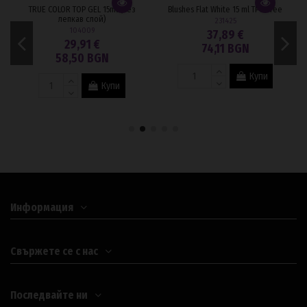
TRUE COLOR TOP GEL 15ml (Без
Blushes Flat White 15 ml TPO Free
лепкав слой)
231425
104009
37,89 €
29,91 €
74,11 BGN
58,50 BGN
Купи
Купи
Информация
Свържете се с нас
Последвайте ни