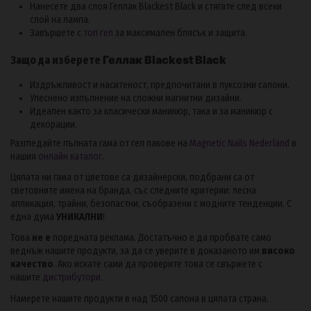
Нанесете два слоя Геллак Blackest Black и стягате след всеки
слой на лампа.
Завършете с
топ гел
за максимален блясък и защита.
Геллак Blackest Black
Защо да изберете
Издръжливост и наситеност, предпочитани в луксозни салони.
Улеснено изпълнение на сложни магнитни дизайни.
Идеален както за класически маникюр, така и за маникюр с
декорации.
Разгледайте пълната гама от гел лакове на
Magnetic Nails Nederland
в
нашия
онлайн каталог
.
Цялата ни гама от цветове са дизайнерски, подбрани са от
световните имена на бранда, със следните критерии: лесна
апликация, трайни, безопастни, съобразени с модните тенденции. С
една дума
УНИКАЛНИ
!
Това
не е
поредната реклама. Достатъчно е да пробвате само
веднъж нашите продукти, за да се уверите в доказаното им
високо
качество
. Ако искате сами да проверите това се свържете с
нашите
дистрибутори
.
Намерете нашите продукти в над 1500 салона в цялата страна.