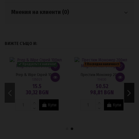
Мнения на клиенти (0)
ВИЖТЕ СЪЩО И:
Продуктът е наличен!
Последна наличност
Prep & Wipe Спрей 100мл
Престиж Мономер 200мл
135021
114130
15.5
50.52
30,32 BGN
98,81 BGN
Купи
Купи