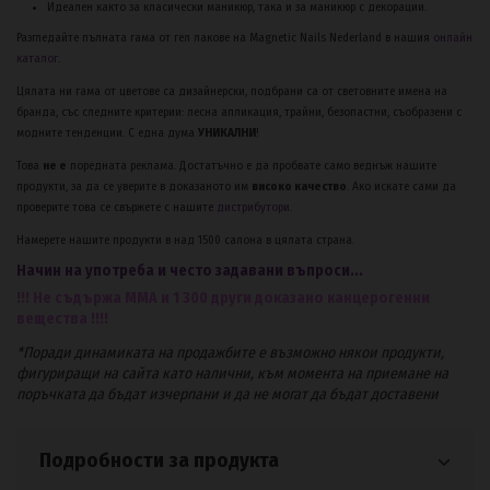
Идеален както за класически маникюр, така и за маникюр с декорации.
Разгледайте пълната гама от гел лакове на Magnetic Nails Nederland в нашия
онлайн
каталог
.
Цялата ни гама от цветове са дизайнерски, подбрани са от световните имена на
бранда, със следните критерии: лесна апликация, трайни, безопастни, съобразени с
модните тенденции. С една дума
УНИКАЛНИ
!
Това
не е
поредната реклама. Достатъчно е да пробвате само веднъж нашите
продукти, за да се уверите в доказаното им
високо качество
. Ако искате сами да
проверите това се свържете с нашите
дистрибутори
.
Намерете нашите продукти в над 1500 салона в цялата страна.
Начин на употреба и често задавани въпроси...
!!! Не съдържа ММА и 1 300 други доказано канцерогенни
вещества !!!!
*Поради динамиката на продажбите е възможно някои продукти,
фигуриращи на сайта като налични, към момента на приемане на
поръчката да бъдат изчерпани и да не могат да бъдат доставени
Подробности за продукта