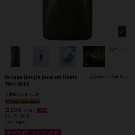
Геллак Jungle Jane on Heels
TPO-FREE
Референция
103315
Последна наличност
12,50 €
25,26 €
-51%
24,45 BGN
С вкл. данък
Time left
00
d.
15
:
39
:
18