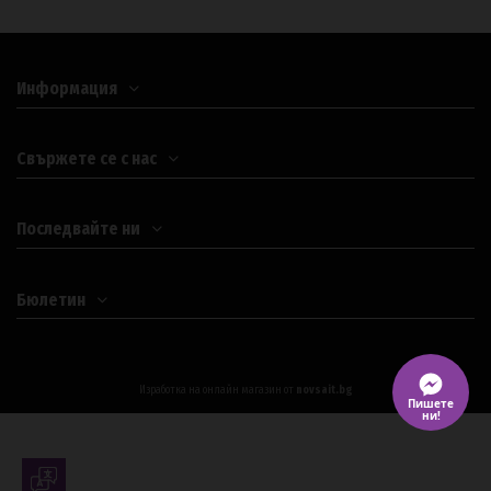
Информация
Свържете се с нас
Последвайте ни
Бюлетин
Изработка на онлайн магазин от
novsait.bg
Пишете
ни!