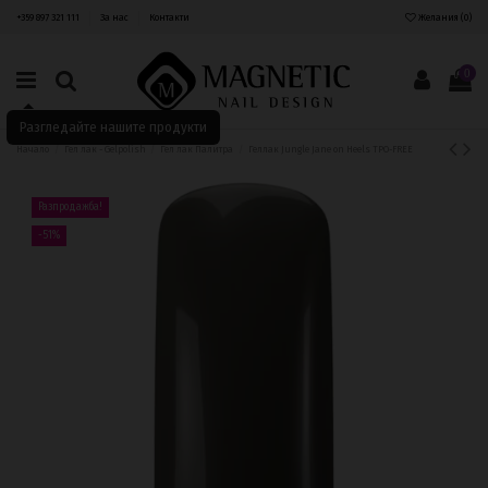
+359 897 321 111
За нас
Контакти
Желания (
0
)
0
Разгледайте нашите продукти
Начало
Гел лак - Gelpolish
Гел лак Палитра
Геллак Jungle Jane on Heels TPO-FREE
Разпродажба!
-51%