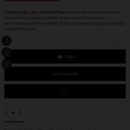
Геллак Jungle Jane on Heels 15ml е
eкзотичен, смел и магнетичен –
този гел лак съчетава дълбоки зелени и златисти нюанси с
хипнотизиращ магнитен ефект. Пълно описание на продукта може да
намерите по-долу.
Купи
Бърза поръчка
Информация