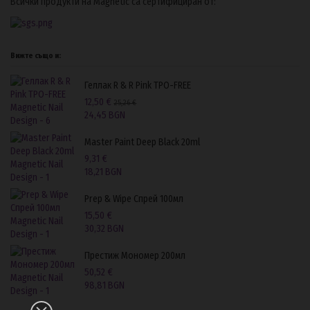
Всички продукти на Magnetic са сертифициран от:
Вижте също и:
Геллак R & R Pink TPO-FREE
12,50 €
25,26 €
24,45 BGN
Master Paint Deep Black 20ml
9,31 €
18,21 BGN
Prep & Wipe Спрей 100мл
15,50 €
30,32 BGN
Престиж Мономер 200мл
50,52 €
98,81 BGN