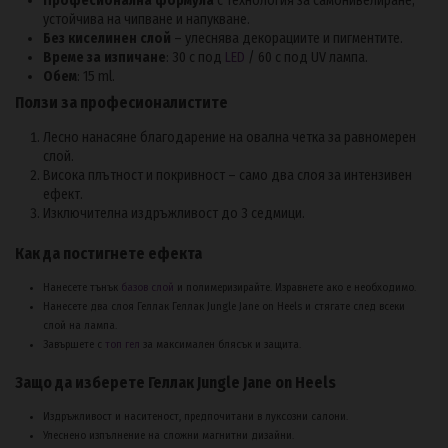
Професионална формула
с технология за самонивелиране,
устойчива на чипване и напукване.
Без киселинен слой
– улеснява декорациите и пигментите.
Време за изпичане
: 30 с под
LED
/ 60 с под UV лампа.
Обем
: 15 ml.
Ползи за професионалистите
Лесно нанасяне благодарение на овална четка за равномерен
слой.
Висока плътност и покривност – само два слоя за интензивен
ефект.
Изключителна издръжливост до 3 седмици.
Как да постигнете ефекта
Нанесете тънък
базов слой
и полимеризирайте. Изравнете ако е необходимо.
Нанесете два слоя Геллак Геллак Jungle Jane on Heels и стягате след всеки
слой на лампа.
Завършете с
топ гел
за максимален блясък и защита.
Защо да изберете Геллак Jungle Jane on Heels
Издръжливост и наситеност, предпочитани в луксозни салони.
Улеснено изпълнение на сложни магнитни дизайни.