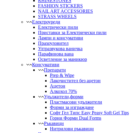
RHINESTONES
FASHION STICKERS
NAIL ART ACCESSORIES
STRASS WHEELS
Електроуреди
Електрически пили
Приставки за Електрически пили
Лампи и консумативи
Прахоуловител
Ултразвукова ваничка
Парафинова вана
Осветление за маникюр
Консумативи
Препарати
Prep & Wipe
Лакочистител без ацетон
Ацетон
Алкохол 70%
Удължители,форми
Пластмасови удължители
Форми за изграждане
Софт Гел Типс Easy Peasy Soft Gel Tips
Горни Форми Dual Forms
Ръкавици
Нитрилови ръкавици