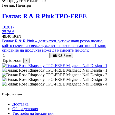
Продуктът е наличен!
Гел лак Палитра
Геллак R & R Pink TPO-FREE
103017
25,26 €
49,40 BGN
Геллак R & R Pink – деликатен, успокояващ розов нюанс,
който съчетава свежест, женственост и елегантност. Пълно
описание на продукта може да намерите по-долу.
Купи
Tap to zoom
×
Информация
Доставка
Общи условия
Употреба на бисквитки