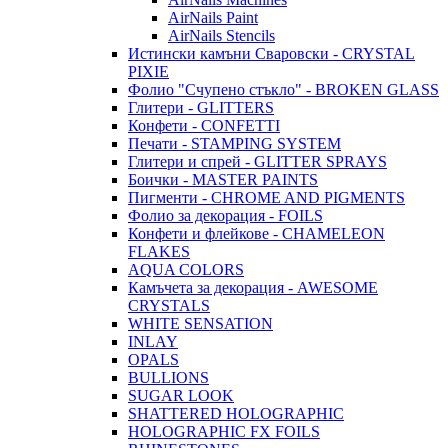
AirNails Paint
AirNails Stencils
Истински камъни Сваровски - CRYSTAL
PIXIE
Фолио "Счупено стъкло" - BROKEN GLASS
Глитери - GLITTERS
Конфети - CONFETTI
Печати - STAMPING SYSTEM
Глитери и спрей - GLITTER SPRAYS
Боички - MASTER PAINTS
Пигменти - CHROME AND PIGMENTS
Фолио за декорация - FOILS
Конфети и флейкове - CHAMELEON
FLAKES
AQUA COLORS
Камъчета за декорация - AWESOME
CRYSTALS
WHITE SENSATION
INLAY
OPALS
BULLIONS
SUGAR LOOK
SHATTERED HOLOGRAPHIC
HOLOGRAPHIC FX FOILS