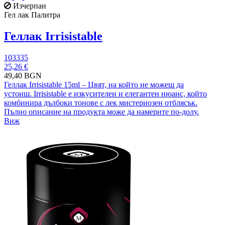
Изчерпан
Гел лак Палитра
Геллак Irrisistable
103335
25,26 €
49,40 BGN
Геллак Irrisistable 15ml – Цвят, на който не можеш да
устоиш. Irrisistable е изкусителен и елегантен нюанс, който
комбинира дълбоки тонове с лек мистериозен отблясък.
Пълно описание на продукта може да намерите по-долу.
Виж