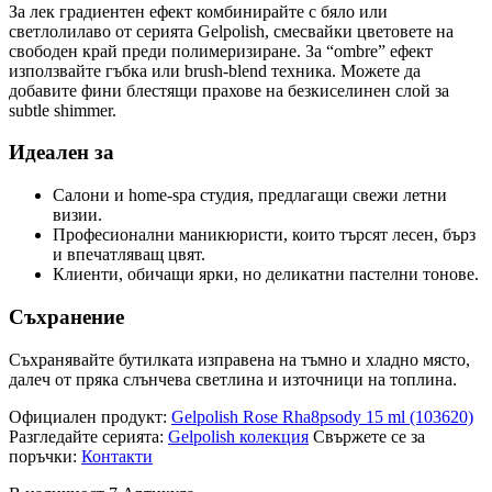
За лек градиентен ефект комбинирайте с бяло или
светлолилаво от серията Gelpolish, смесвайки цветовете на
свободен край преди полимеризиране. За “ombre” ефект
използвайте гъбка или brush-blend техника. Можете да
добавите фини блестящи прахове на безкиселинен слой за
subtle shimmer.
Идеален за
Салони и home-spa студия, предлагащи свежи летни
визии.
Професионални маникюристи, които търсят лесен, бърз
и впечатляващ цвят.
Клиенти, обичащи ярки, но деликатни пастелни тонове.
Съхранение
Съхранявайте бутилката изправена на тъмно и хладно място,
далеч от пряка слънчева светлина и източници на топлина.
Официален продукт:
Gelpolish Rose Rha8psody 15 ml (103620)
Разгледайте серията:
Gelpolish колекция
Свържете се за
поръчки:
Контакти