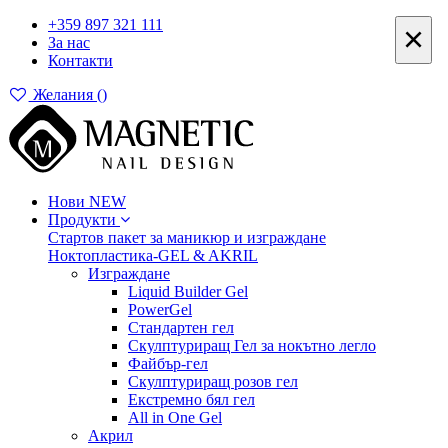
+359 897 321 111
×
За нас
Контакти
Желания (
)
Нови
NEW
Продукти
Стартов пакет за маникюр и изграждане
Ноктопластика-GEL & AKRIL
Изграждане
Liquid Builder Gel
PowerGel
Стандартен гел
Скулптуриращ Гел за нокътно легло
Файбър-гел
Скулптуриращ розов гел
Екстремно бял гел
All in One Gel
Акрил