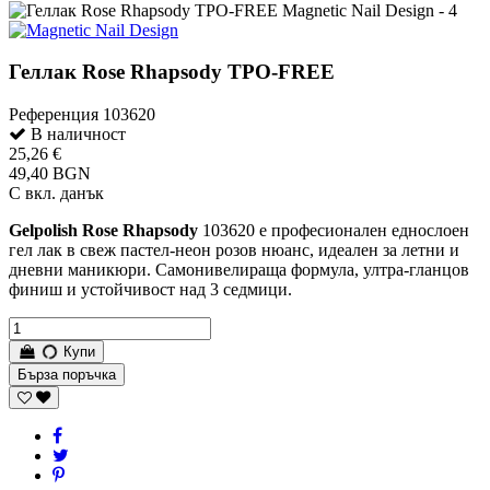
Геллак Rose Rhapsody TPO-FREE
Референция
103620
В наличност
25,26 €
49,40 BGN
С вкл. данък
Gelpolish Rose Rhapsody
103620 е професионален еднослоен
гел лак в свеж пастел-неон розов нюанс, идеален за летни и
дневни маникюри. Самонивелираща формула, ултра-гланцов
финиш и устойчивост над 3 седмици.
Купи
Бърза поръчка