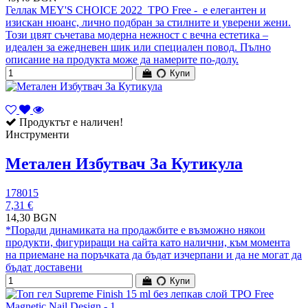
Геллак MEY'S CHOICE 2022 TPO Free - е елегантен и
изискан нюанс, лично подбран за стилните и уверени жени.
Този цвят съчетава модерна нежност с вечна естетика –
идеален за ежедневен шик или специален повод. Пълно
описание на продукта може да намерите по-долу.
Купи
Продуктът е наличен!
Инструменти
Метален Избутвач За Кутикула
178015
7,31 €
14,30 BGN
*Поради динамиката на продажбите е възможно някои
продукти, фигуриращи на сайта като налични, към момента
на приемане на поръчката да бъдат изчерпани и да не могат да
бъдат доставени
Купи