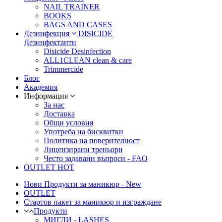
NAIL TRAINER
BOOKS
BAGS AND CASES
Дезинфекция
DISICIDE
Дезинфектанти
Disicide Desinfection
ALL1CLEAN clean & care
Trimmercide
Блог
Академия
Информация
За нас
Доставка
Общи условия
Употреба на бисквитки
Политика на поверителност
Лицензирани треньори
Често задавани въпроси - FAQ
OUTLET
HOT
Нови Продукти за маникюр - New
OUTLET
Стартов пакет за маникюр и изграждане
Продукти
МИГЛИ - LASHES