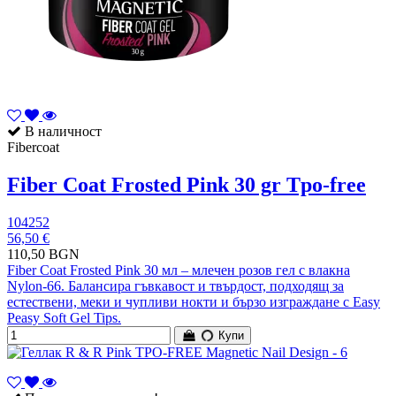
В наличност
Fibercoat
Fiber Coat Frosted Pink 30 gr Tpo-free
104252
56,50 €
110,50 BGN
Fiber Coat Frosted Pink 30 мл – млечен розов гел с влакна
Nylon-66. Балансира гъвкавост и твърдост, подходящ за
естествени, меки и чупливи нокти и бързо изграждане с Easy
Peasy Soft Gel Tips.
Купи