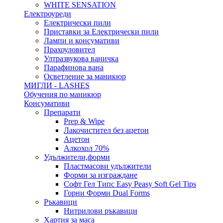
WHITE SENSATION
Електроуреди
Електрически пили
Приставки за Електрически пили
Лампи и консумативи
Прахоуловител
Ултразвукова ваничка
Парафинова вана
Осветление за маникюр
МИГЛИ - LASHES
Обучения по маникюр
Консумативи
Препарати
Prep & Wipe
Лакочистител без ацетон
Ацетон
Алкохол 70%
Удължители,форми
Пластмасови удължители
Форми за изграждане
Софт Гел Типс Easy Peasy Soft Gel Tips
Горни Форми Dual Forms
Ръкавици
Нитрилови ръкавици
Хартия за маса