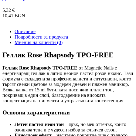
5,32 €
10,41 BGN
Описание
Подробности за продукта
Мнения на клиенти
(0)
Геллак Rose Rhapsody TPO-FREE
Геллак Rose Rhapsody TPO-FREE
от Magnetic Nails е
енергизиращ гел лак в лятно-неонов пастел-розов нюанс. Тази
формула е създадена за професионалисти и ентусиасти, които
търсят свежи цветове за модерен дневен и плажен маникюр.
Всяка капка от 15 ml бутилката носи жив плътен тон,
покриващ в един слой, благодарение на високата
концентрация на пигменти и ултра-тънката консистенция.
Основни характеристики
Летен пастел-неон тон
– ярък, но мек оттенък, който
оживява тена и е чудесен избор за слънчев сезон.
Еднослоен ефект
– наситено покритие още с първото