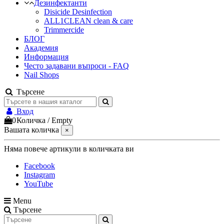
Дезинфектанти
Disicide Desinfection
ALL1CLEAN clean & care
Trimmercide
БЛОГ
Академия
Информация
Често задавани въпроси - FAQ
Nail Shops
Търсене
Вход
0
Количка
/
Empty
Вашата количка
×
Няма повече артикули в количката ви
Facebook
Instagram
YouTube
Menu
Търсене