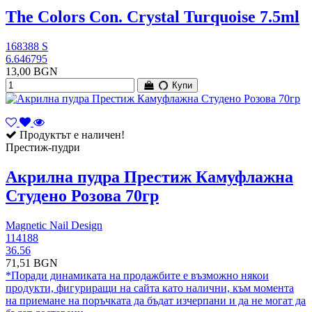
The Colors Con. Crystal Turquoise 7.5ml
168388 S
6.646795
13,00 BGN
Купи
Продуктът е наличен!
Престиж-пудри
Aкрилна пудра Престиж Камуфлажна
Студено Розова 70гр
Magnetic Nail Design
114188
36.56
71,51 BGN
*Поради динамиката на продажбите е възможно някои
продукти, фигуриращи на сайта като налични, към момента
на приемане на поръчката да бъдат изчерпани и да не могат да