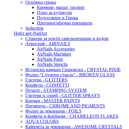
Основна грижа
Кремове, маски, пилинг
Олио за кутикули
Подсилване и Грижа
Противогъбични препарати
Seduction
Нейл арт-NailArt
Стикери за нокти самозалепващи и водни
Аерограф - AIRNAILS
AirNails Accessories
AirNails Machines
AirNails Paint
AirNails Stencils
Истински камъни Сваровски - CRYSTAL PIXIE
Фолио "Счупено стъкло" - BROKEN GLASS
Глитери - GLITTERS
Конфети - CONFETTI
Печати - STAMPING SYSTEM
Глитери и спрей - GLITTER SPRAYS
Боички - MASTER PAINTS
Пигменти - CHROME AND PIGMENTS
Фолио за декорация - FOILS
Конфети и флейкове - CHAMELEON FLAKES
AQUA COLORS
Камъчета за декорация - AWESOME CRYSTALS