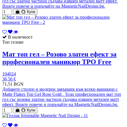
гел със златни частици създава изящен метален матт ефект.
Вижте повече и поръчайте на MagneticNailDesign.bg.
Купи
В наличност
Топ гелове
Мат топ гел – Розово златен ефект за
професионален маникюр TPO Free
104024
36,56 €
71,51 BGN
Добавете стилен и модерен завършек към всеки маникюр с
Matte Flakes Top Gel Rose Gold . Този професионален мат топ
гел със розови златни частици създава изящен метален матт
ефект. Вижте повече и поръчайте на MagneticNailDesign.bg.
Купи