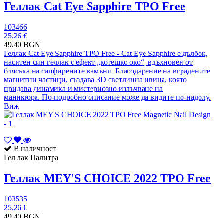
Геллак Cat Eye Sapphire TPO Free
103466
25,26 €
49,40 BGN
Геллак Cat Eye Sapphire TPO Free - Cat Eye Sapphire е дълбок,
наситен син геллак с ефект „котешко око“, вдъхновен от
блясъка на сапфирените камъни. Благодарение на вградените
магнитни частици, създава 3D светлинна ивица, която
придава динамика и мистериозно излъчване на
маникюра. По-подробно описание може да видите по-надолу.
Виж
В наличност
Гел лак Палитра
Геллак MEY'S CHOICE 2022 TPO Free
103535
25,26 €
49,40 BGN