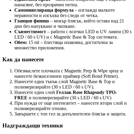
нанасяне, без прозрачни петна.
Самонивелираща формула
– изглажда малките
неравности и изсъхва без следи от четка.
Гланцов финиш
– мокър блясък, който остава над 21
дни без напукване и чипване.
Съвместимост
– работи с всички LED и UV лампи (30 s
LED / 60 s UV) и с Magnetic Base & Top системата.
Обем:
15 ml – блестяща опаковка, достатъчна за
множество приложения.
Как да нанесете
Обезмаслете плочката с Magnetic Prep & Wipe spray и
нанесете безкиселинен праймер (Soft Bond Primer).
Нанесете един тънък слой Magnetic Base & Top и
полимеризирайте (30 s LED / 60 s UV).
Нанесете един слой
Геллак Rose Rhapsody TPO-
FREE
и полимеризирайте (30 s LED / 60 s UV)
При нужда от още интензитет – нанесете втори слой и
полимеризирайте отново.
Завършете с топ гел за допълнителен блясък и защита.
Надграждащи техники