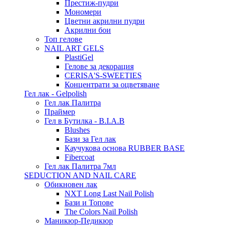
Престиж-пудри
Мономери
Цветни акрилни пудри
Акрилни бои
Топ гелове
NAIL ART GELS
PlastiGel
Гелове за декорация
CERISA'S-SWEETIES
Концентрати за оцветяване
Гел лак - Gelpolish
Гел лак Палитра
Праймер
Гел в Бутилка - B.I.A.B
Blushes
Бази за Гел лак
Каучукова основа RUBBER BASE
Fibercoat
Гел лак Палитра 7мл
SEDUCTION AND NAIL CARE
Обикновен лак
NXT Long Last Nail Polish
Бази и Топове
The Colors Nail Polish
Маникюр-Педикюр