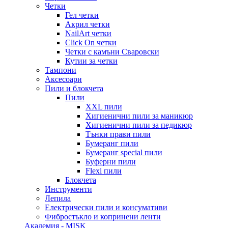
Четки
Гел четки
Акрил четки
NailArt четки
Click On четки
Четки с камъни Сваровски
Кутии за четки
Тампони
Аксесоари
Пили и блокчета
Пили
XXL пили
Хигиенични пили за маникюр
Хигиенични пили за педикюр
Тънки прави пили
Бумеранг пили
Бумеранг special пили
Буферни пили
Flexi пили
Блокчета
Инструменти
Лепила
Електрически пили и консумативи
Фибростъкло и копринени ленти
Академия - MISK