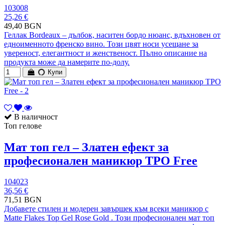
103008
25,26 €
49,40 BGN
Геллак Bordeaux – дълбок, наситен бордо нюанс, вдъхновен от
едноименното френско вино. Този цвят носи усещане за
увереност, елегантност и женственост. Пълно описание на
продукта може да намерите по-долу.
Купи
В наличност
Топ гелове
Мат топ гел – Златен ефект за
професионален маникюр TPO Free
104023
36,56 €
71,51 BGN
Добавете стилен и модерен завършек към всеки маникюр с
Matte Flakes Top Gel Rose Gold . Този професионален мат топ