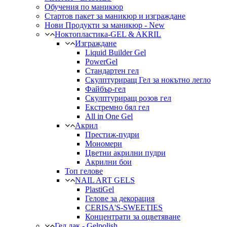
Обучения по маникюр
Стартов пакет за маникюр и изграждане
Нови Продукти за маникюр - New
Ноктопластика-GEL & AKRIL
Изграждане
Liquid Builder Gel
PowerGel
Стандартен гел
Скулптуриращ Гел за нокътно легло
Файбър-гел
Скулптуриращ розов гел
Екстремно бял гел
All in One Gel
Акрил
Престиж-пудри
Мономери
Цветни акрилни пудри
Акрилни бои
Топ гелове
NAIL ART GELS
PlastiGel
Гелове за декорация
CERISA'S-SWEETIES
Концентрати за оцветяване
Гел лак - Gelpolish