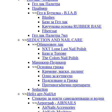
Гел лак Палитра
Праймер
Гел в Бутилка - B.I.A.B
Blushes
Бази за Гел лак
Каучукова основа RUBBER BASE
Fibercoat
Гел лак Палитра 7мл
SEDUCTION AND NAIL CARE
Обикновен лак
NXT Long Last Nail Polish
Бази и Топове
The Colors Nail Polish
Маникюр-Педикюр
Основна грижа
Кремове, маски, пилинг
Олио за кутикули
Подсилване и Грижа
Противогъбични препарати
Seduction
Нейл арт-NailArt
Стикери за нокти самозалепващи и водни
Аерограф - AIRNAILS
AirNails Accessories
AirNails Machines