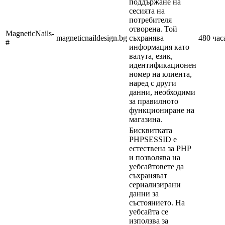
поддържане на
сесията на
потребителя
отворена. Той
MagneticNails-
magneticnaildesign.bg
съхранява
480 час
#
информация като
валута, език,
идентификационен
номер на клиента,
наред с други
данни, необходими
за правилното
функциониране на
магазина.
Бисквитката
PHPSESSID е
естествена за PHP
и позволява на
уебсайтовете да
съхраняват
сериализирани
данни за
състоянието. На
уебсайта се
използва за