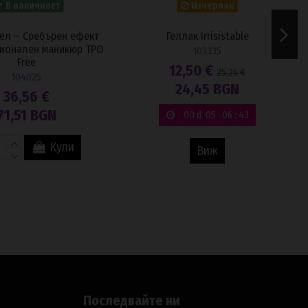
71,51 BGN
Виж
Купи
Последвайте ни