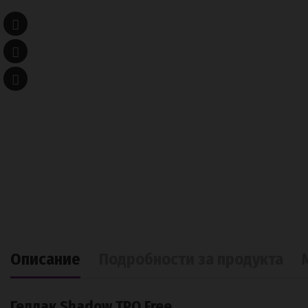
Описание
Подробности за продукта
Геллак Shadow TPO Free