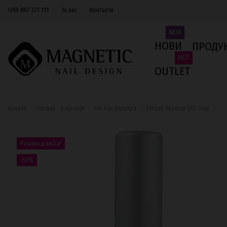
+359 897 321 111
За нас
Контакти
NEW
НОВИ
ПРОДУ
HOT
OUTLET
Начало
Гел лак - Gelpolish
Гел лак Палитра
Геллак Shadow TPO Free
Разпродажба!
-51%