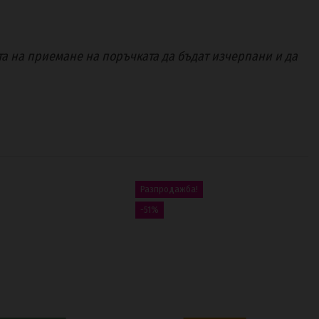
а на приемане на поръчката да бъдат изчерпани и да
Разпродажба!
Изчерпан
-51%
В наличност
Геллак Irrisistable
103335
гел – Сребърен ефект
ионален маникюр TPO
12,50 €
25,26 €
Free
24,45 BGN
104025
36,56 €
00
d.
05
:
06
:
42