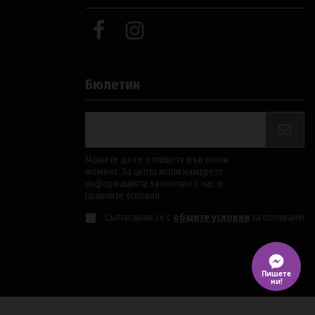
Бюлетин
Можете да се отпишете във всеки
момент. За целта моля намерете
информацията за контакт с нас в
правните условия.
Съгласявам се с
общите условия
за ползване!
Пишете ни!