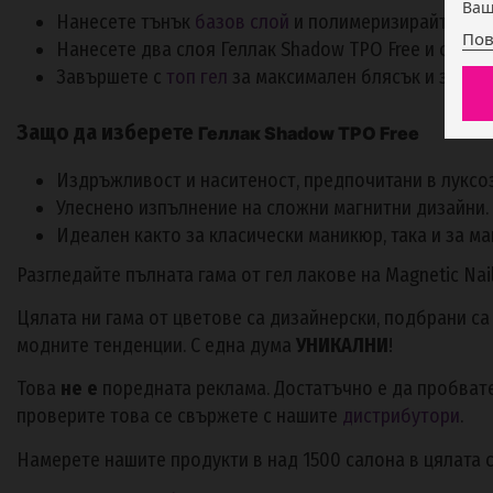
Ваш
Нанесете тънък
базов слой
и полимеризирайте. Из
Пов
Нанесете два слоя Геллак Shadow TPO Free и стягат
Завършете с
топ гел
за максимален блясък и защит
Защо да изберете
Геллак Shadow TPO Free
Издръжливост и наситеност, предпочитани в луксо
Улеснено изпълнение на сложни магнитни дизайни.
Идеален както за класически маникюр, така и за м
Разгледайте пълната гама от гел лакове на Magnetic Nai
Цялата ни гама от цветове са дизайнерски, подбрани са
модните тенденции. С една дума
УНИКАЛНИ
!
Това
не е
поредната реклама. Достатъчно е да пробвате
проверите това се свържете с нашите
дистрибутори
.
Намерете нашите продукти в над 1500 салона в цялата с