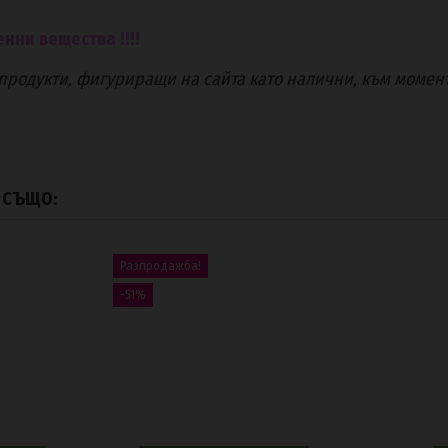
нни вещества !!!!
родукти, фигуриращи на сайта като налични, към момент
А СЪЩО:
Разпродажба!
Продуктът е наличен!
-51%
личен!
Геллак Shadow Glitter TPO Free
103576
2020 TPO-
Мат топ 
за профес
12,50 €
25,26 €
24,45 BGN
6 €
00
d.
05
:
06
:
42