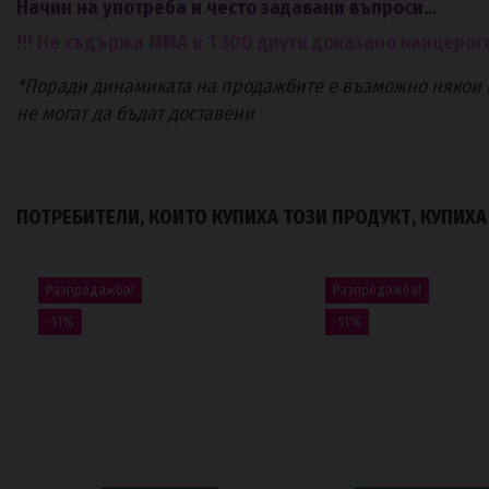
Начин на употреба и често задавани въпроси...
!!! Не съдържа ММА и 1 300 други доказано канцероге
*Поради динамиката на продажбите е възможно някои п
не могат да бъдат доставени
ПОТРЕБИТЕЛИ, КОИТО КУПИХА ТОЗИ ПРОДУКТ, КУПИХ
Разпродажба!
Разпродажба!
-51%
-51%
В наличност
Продуктът е на
Геллак Seduction Delicate Orchid
Геллак Meys Choice 
TPO Free
FREE
103388
103447
12,50 €
12,50 €
25,26 €
25,2