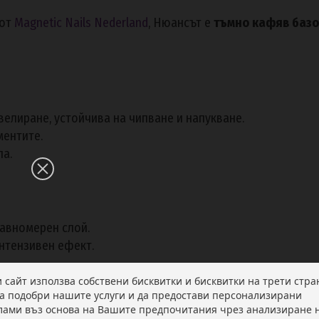
 от
Magnetic Nails Nederland
, Нюансът е
тъмно кафяв базо
елиране, устойчива на чипване и напукване.
ментите.
па.
равномерен слой.
интензивен ефект.
и сайт използва собствени бисквитки и бисквитки на трети стра
да подобри нашите услуги и да предостави персонализирани
лами въз основа на Вашите предпочитания чрез анализиране 