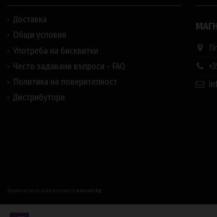
Доставка
МАГН
Общи условия
Пл
Употреба на бисквитки
+3
Често задавани въпроси - FAQ
Политика на поверителност
in
Дистрибутори
Изработка на онлайн магазин от
novsait.bg