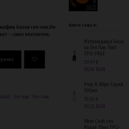
Вижте също и:
кафяв базов гел-лак.Не
кт – само елегантен,
GP База&Топ 2в1
Изграждаща База
15мл TPO-FREE
за Гел Лак 15ml
TPO-FREE
26,59 €
оръчка
29,91 €
52,01 BGN
58,50 BGN
Soft Bond Primer
Prep & Wipe Спрей
15ml
100мл
olish
Гел лак
Гел-лак
20,67 €
15,50 €
40,43 BGN
30,32 BGN
Покривна
Fiber Coat гел,
Изграждаща База
Розов 15мл TPO-