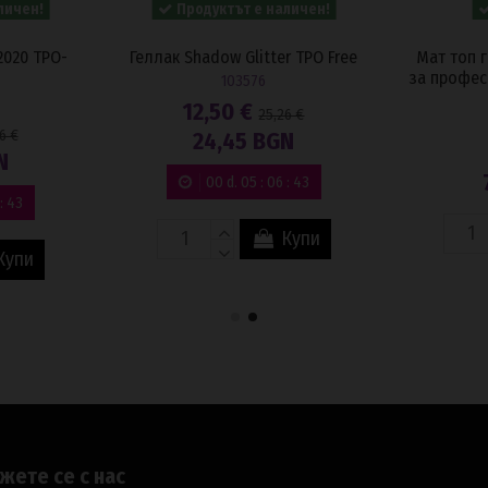
N
:
42
Купи
Купи
жете се с нас