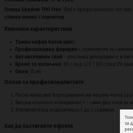
Геллак Shadow TPO Free
15ml е професионален гел лак
стилен нюанс с характер
Ключови характеристики
Тъмно кафяв базов
цвят.
Професионална формула
с технология за самонив
Без киселинен слой
– улеснява декорациите и пиг
Време за изпичане
: 30 с под
LED
/ 60 с под UV лам
Обем
: 15 ml.
Ползи за професионалистите
Лесно нанасяне благодарение на овална четка за 
Висока плътност и покривност – само два слоя за 
Изключителна издръжливост до 3 седмици.
Тоз
за 
Как да постигнете ефекта
рек