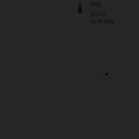
кавер за Гел...
FREE
29,91 €
33,23 €
58,50 BGN
64,99 BGN
Fiber Coat гел, бял
15мл TPO-FREE
33,23 €
64,99 BGN