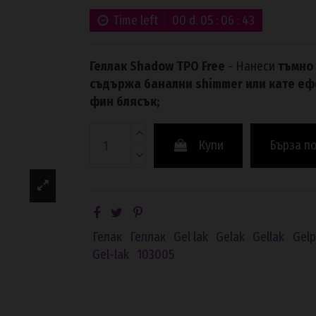
Time left
00
d.
05
:
06
:
42
Геллак Shadow TPO Free
- Нанеси
тъмно 
съдържа банални shimmer или кате ефе
фин блясък;
Купи
Бърза п
Гелак
Геллак
Gel lak
Gelak
Gellak
Gelp
Gel-lak
103005