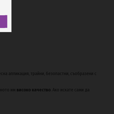
есна апликация, трайни, безопастни, съобразени с
аното им
високо качество
. Ако искате сами да