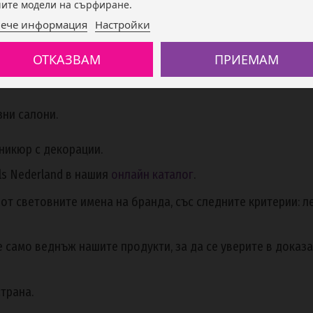
ите модели на сърфиране.
равнете ако е необходимо.
ече информация
Настройки
е след всеки слой на лампа.
а.
ОТКАЗВАМ
ПРИЕМАМ
зни салони.
аникюр с декорации.
ls Nederland в нашия
онлайн каталог
.
 от световните имена на бранда, със следните критерии: л
 само веднъж нашите продукти, за да се уверите в доказ
трана.