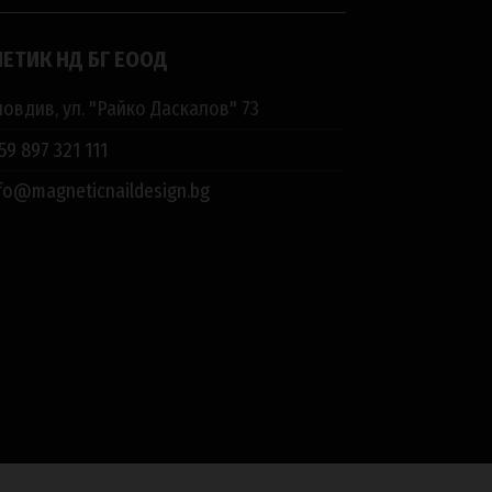
ЕТИК НД БГ ЕООД
овдив, ул. "Райко Даскалов" 73
59 897 321 111
fo@magneticnaildesign.bg