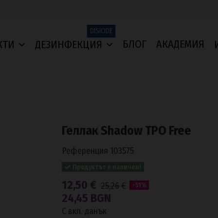
DISICIDE
БЛОГ
АКАДЕМИЯ
КТИ
ДЕЗИНФЕКЦИЯ
Геллак Shadow TPO Free
Референция
103575
Продуктът е наличен!
12,50 €
25,26 €
-51%
24,45 BGN
С вкл. данък