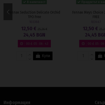
24,45 BGN
24,45 BG
00
d.
05
:
06
:
42
00
d.
05
:
06
Купи
Информация
Свър