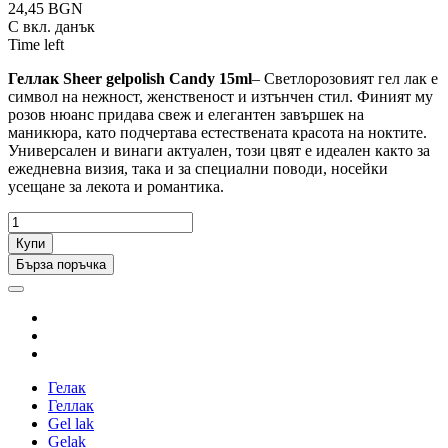
24,45 BGN
С вкл. данък
Time left
Геллак Sheer gelpolish Candy 15ml
– Светлорозовият гел лак е
символ на нежност, женственост и изтънчен стил. Финият му
розов нюанс придава свеж и елегантен завършек на
маникюра, като подчертава естествената красота на ноктите.
Универсален и винаги актуален, този цвят е идеален както за
ежедневна визия, така и за специални поводи, носейки
усещане за лекота и романтика.
Купи
Бърза поръчка
Гелак
Геллак
Gel lak
Gelak