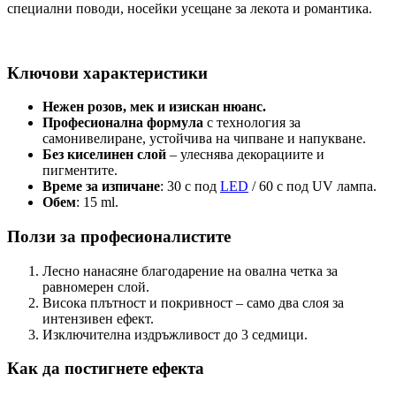
специални поводи, носейки усещане за лекота и романтика.
Ключови характеристики
Нежен розов, мек и изискан нюанс.
Професионална формула
с технология за
самонивелиране, устойчива на чипване и напукване.
Без киселинен слой
– улеснява декорациите и
пигментите.
Време за изпичане
: 30 с под
LED
/ 60 с под UV лампа.
Обем
: 15 ml.
Ползи за професионалистите
Лесно нанасяне благодарение на овална четка за
равномерен слой.
Висока плътност и покривност – само два слоя за
интензивен ефект.
Изключителна издръжливост до 3 седмици.
Как да постигнете ефекта