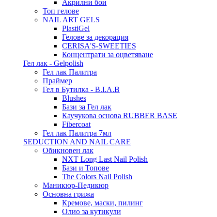
Акрилни бои
Топ гелове
NAIL ART GELS
PlastiGel
Гелове за декорация
CERISA'S-SWEETIES
Концентрати за оцветяване
Гел лак - Gelpolish
Гел лак Палитра
Праймер
Гел в Бутилка - B.I.A.B
Blushes
Бази за Гел лак
Каучукова основа RUBBER BASE
Fibercoat
Гел лак Палитра 7мл
SEDUCTION AND NAIL CARE
Обикновен лак
NXT Long Last Nail Polish
Бази и Топове
The Colors Nail Polish
Маникюр-Педикюр
Основна грижа
Кремове, маски, пилинг
Олио за кутикули