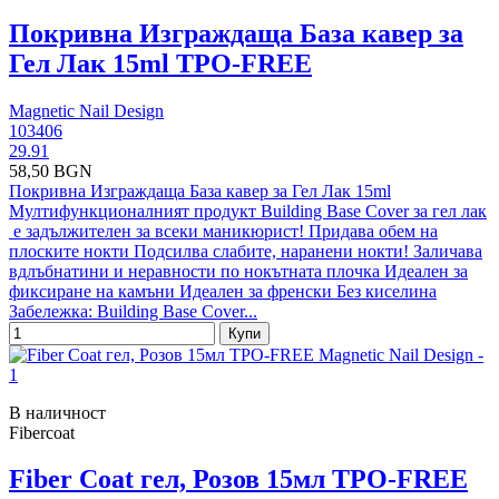
Покривна Изграждаща База кавер за
Гел Лак 15ml TPO-FREE
Magnetic Nail Design
103406
29.91
58,50 BGN
Покривна Изграждаща База кавер за Гел Лак 15ml
Мултифункционалният продукт Building Base Cover за гел лак
е задължителен за всеки маникюрист! Придава обем на
плоските нокти Подсилва слабите, наранени нокти! Заличава
вдлъбнатини и неравности по нокътната плочка Идеален за
фиксиране на камъни Идеален за френски Без киселина
Забележка: Building Base Cover...
Купи
В наличност
Fibercoat
Fiber Coat гел, Розов 15мл TPO-FREE