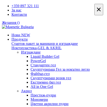
+359 897 321 111
×
За нас
Контакти
Желания (
)
Нови
NEW
Продукти
Стартов пакет за маникюр и изграждане
Ноктопластика-GEL & AKRIL
Изграждане
Liquid Builder Gel
PowerGel
Стандартен гел
Скулптуриращ Гел за нокътно легло
Файбър-гел
Скулптуриращ розов гел
Екстремно бял гел
All in One Gel
Акрил
Престиж-пудри
Мономери
Цветни акрилни пудри