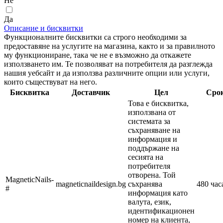
Не
Да
Описание и бисквитки
Функционалните бисквитки са строго необходими за
предоставяне на услугите на магазина, както и за правилното
му функциониране, така че не е възможно да откажете
използването им. Те позволяват на потребителя да разглежда
нашия уебсайт и да използва различните опции или услуги,
които съществуват на него.
Бисквитка
Доставчик
Цел
Сро
Това е бисквитка,
използвана от
системата за
съхраняване на
информация и
поддържане на
сесията на
потребителя
отворена. Той
MagneticNails-
magneticnaildesign.bg
съхранява
480 час
#
информация като
валута, език,
идентификационен
номер на клиента,