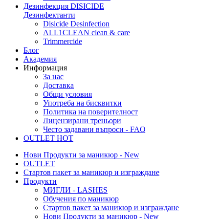
Дезинфекция
DISICIDE
Дезинфектанти
Disicide Desinfection
ALL1CLEAN clean & care
Trimmercide
Блог
Академия
Информация
За нас
Доставка
Общи условия
Употреба на бисквитки
Политика на поверителност
Лицензирани треньори
Често задавани въпроси - FAQ
OUTLET
HOT
Нови Продукти за маникюр - New
OUTLET
Стартов пакет за маникюр и изграждане
Продукти
МИГЛИ - LASHES
Обучения по маникюр
Стартов пакет за маникюр и изграждане
Нови Продукти за маникюр - New