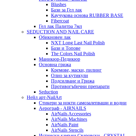
Blushes
Бази за Гел лак
Каучукова основа RUBBER BASE
Fibercoat
Гел лак Палитра 7мл
SEDUCTION AND NAIL CARE
Обикновен лак
NXT Long Last Nail Polish
Бази и Топове
The Colors Nail Polish
Маникюр-Педикюр
Основна грижа
Кремове, маски, пилинг
Олио за кутикули
Подсилване и Грижа
Противогъбични препарати
Seduction
Нейл арт-NailArt
Стикери за нокти самозалепващи и водни
Аерограф - AIRNAILS
AirNails Accessories
AirNails Machines
AirNails Paint
AirNails Stencils
Истински камъни Сваровски - CRYSTAL