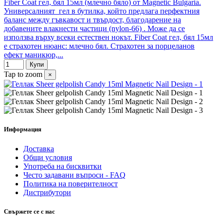
Fiber Coat гел, бял 15мл (млечно бяло) от Magnetic Bulgaria.
Универсалният гел в бутилка, който предлага перфектния
баланс между гъвкавост и твърдост, благодарение на
добавените влакнести частици (nylon-66) . Може да се
използва върху всеки естествен нокът. Fiber Coat гел, бял 15мл
е страхотен нюанс: млечно бял. Страхотен за порцеланов
ефект маникюр,...
Купи
Tap to zoom
×
Информация
Доставка
Общи условия
Употреба на бисквитки
Често задавани въпроси - FAQ
Политика на поверителност
Дистрибутори
Свържете се с нас