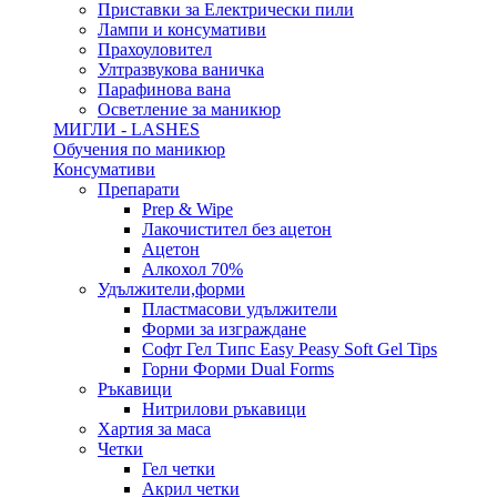
Приставки за Електрически пили
Лампи и консумативи
Прахоуловител
Ултразвукова ваничка
Парафинова вана
Осветление за маникюр
МИГЛИ - LASHES
Обучения по маникюр
Консумативи
Препарати
Prep & Wipe
Лакочистител без ацетон
Ацетон
Алкохол 70%
Удължители,форми
Пластмасови удължители
Форми за изграждане
Софт Гел Типс Easy Peasy Soft Gel Tips
Горни Форми Dual Forms
Ръкавици
Нитрилови ръкавици
Хартия за маса
Четки
Гел четки
Акрил четки