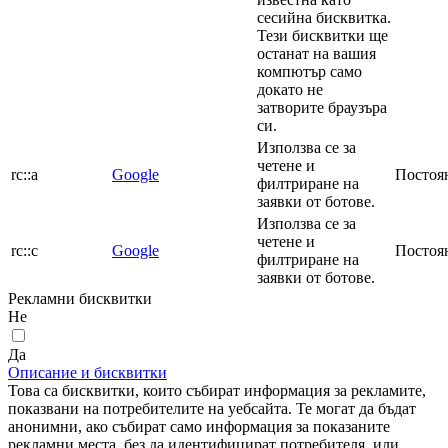
сесийна бисквитка.
Тези бисквитки ще
останат на вашия
компютър само
докато не
затворите браузъра
си.
Използва се за
четене и
rc::a
Google
Постоя
филтриране на
заявки от ботове.
Използва се за
четене и
rc::c
Google
Постоя
филтриране на
заявки от ботове.
Рекламни бисквитки
Не
Да
Описание и бисквитки
Това са бисквитки, които събират информация за рекламите,
показвани на потребителите на уебсайта. Те могат да бъдат
анонимни, ако събират само информация за показаните
рекламни места, без да идентифицират потребителя, или