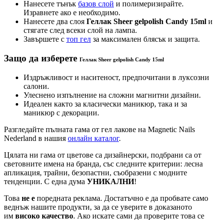
Нанесете тънък
базов слой
и полимеризирайте.
Изравнете ако е необходимо.
Нанесете два слоя
Геллак Sheer gelpolish Candy 15ml
и
стягате след всеки слой на лампа.
Завършете с
топ гел
за максимален блясък и защита.
Защо да изберете
Геллак Sheer gelpolish Candy 15ml
Издръжливост и наситеност, предпочитани в луксозни
салони.
Улеснено изпълнение на сложни магнитни дизайни.
Идеален както за класически маникюр, така и за
маникюр с декорации.
Разгледайте пълната гама от гел лакове на Magnetic Nails
Nederland в нашия
онлайн каталог
.
Цялата ни гама от цветове са дизайнерски, подбрани са от
световните имена на бранда, със следните критерии: лесна
апликация, трайни, безопастни, съобразени с модните
тенденции. С една дума
УНИКАЛНИ
!
Това
не е
поредната реклама. Достатъчно е да пробвате само
веднъж нашите продукти, за да се уверите в доказаното
им
високо качество
. Ако искате сами да проверите това се