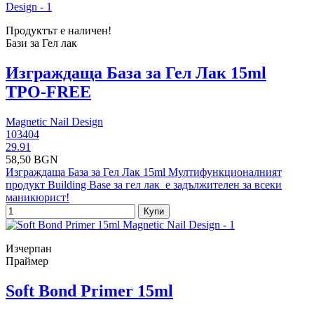
Продуктът е наличен!
Бази за Гел лак
Изграждаща База за Гел Лак 15ml
TPO-FREE
Magnetic Nail Design
103404
29.91
58,50 BGN
Изграждаща База за Гел Лак 15ml Мултифункционалният
продукт Building Base за гел лак е задължителен за всеки
маникюрист!
Купи
Изчерпан
Праймер
Soft Bond Primer 15ml