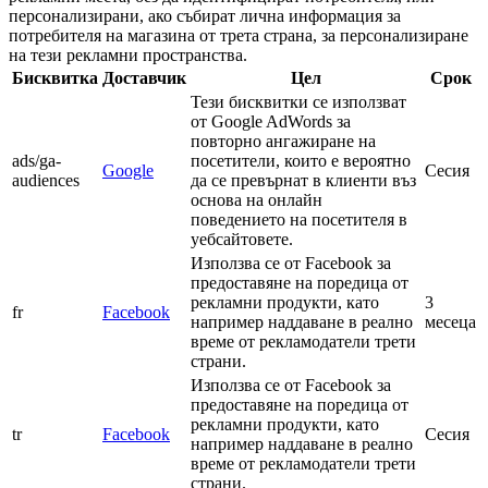
персонализирани, ако събират лична информация за
потребителя на магазина от трета страна, за персонализиране
на тези рекламни пространства.
Бисквитка
Доставчик
Цел
Срок
Тези бисквитки се използват
от Google AdWords за
повторно ангажиране на
ads/ga-
посетители, които е вероятно
Google
Сесия
audiences
да се превърнат в клиенти въз
основа на онлайн
поведението на посетителя в
уебсайтовете.
Използва се от Facebook за
предоставяне на поредица от
рекламни продукти, като
3
fr
Facebook
например наддаване в реално
месеца
време от рекламодатели трети
страни.
Използва се от Facebook за
предоставяне на поредица от
рекламни продукти, като
tr
Facebook
Сесия
например наддаване в реално
време от рекламодатели трети
страни.