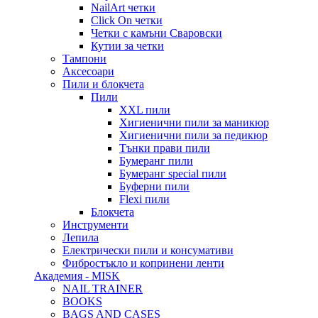
NailArt четки
Click On четки
Четки с камъни Сваровски
Кутии за четки
Тампони
Аксесоари
Пили и блокчета
Пили
XXL пили
Хигиенични пили за маникюр
Хигиенични пили за педикюр
Тънки прави пили
Бумеранг пили
Бумеранг special пили
Буферни пили
Flexi пили
Блокчета
Инструменти
Лепила
Електрически пили и консумативи
Фибростъкло и копринени ленти
Академия - MISK
NAIL TRAINER
BOOKS
BAGS AND CASES