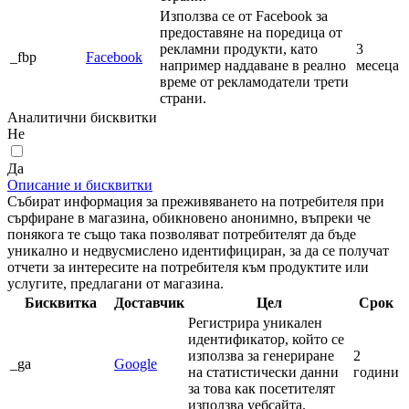
Използва се от Facebook за
предоставяне на поредица от
рекламни продукти, като
3
_fbp
Facebook
например наддаване в реално
месеца
време от рекламодатели трети
страни.
Аналитични бисквитки
Не
Да
Описание и бисквитки
Събират информация за преживяването на потребителя при
сърфиране в магазина, обикновено анонимно, въпреки че
понякога те също така позволяват потребителят да бъде
уникално и недвусмислено идентифициран, за да се получат
отчети за интересите на потребителя към продуктите или
услугите, предлагани от магазина.
Бисквитка
Доставчик
Цел
Срок
Регистрира уникален
идентификатор, който се
използва за генериране
2
_ga
Google
на статистически данни
години
за това как посетителят
използва уебсайта.