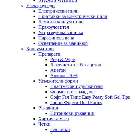
STRASS WHEELS
Електроуреди
Електрически пили
Приставки за Електрически пили
Лампи и консумативи
Прахоуловител
Ултразвукова ваничка
Парафинова вана
Осветление за маникюр
Консумативи
Препарати
Prep & Wipe
Лакочистител без ацетон
Ацетон
Алкохол 70%
Удължители,форми
Пластмасови удължители
Форми за изграждане
Софт Гел Типс Easy Peasy Soft Gel Tips
Горни Форми Dual Forms
Ръкавици
Нитрилови ръкавици
Хартия за маса
Четки
Гел четки