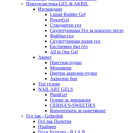
Ноктопластика-GEL & AKRIL
Изграждане
Liquid Builder Gel
PowerGel
Стандартен гел
Скулптуриращ Гел за нокътно легло
Файбър-гел
Скулптуриращ розов гел
Екстремно бял гел
All in One Gel
Акрил
Престиж-пудри
Мономери
Цветни акрилни пудри
Акрилни бои
Топ гелове
NAIL ART GELS
PlastiGel
Гелове за декорация
CERISA'S-SWEETIES
Концентрати за оцветяване
Гел лак - Gelpolish
Гел лак Палитра
Праймер
Гел в Бутилка - B.I.A.B