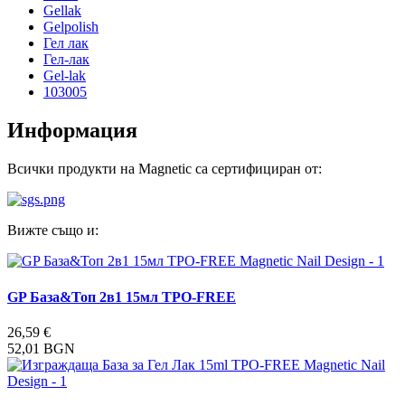
Gellak
Gelpolish
Гел лак
Гел-лак
Gel-lak
103005
Информация
Всички продукти на Magnetic са сертифициран от:
Вижте също и:
GP База&Топ 2в1 15мл TPO-FREE
26,59 €
52,01 BGN