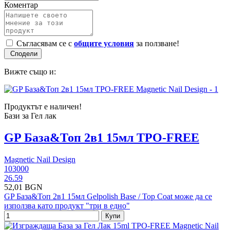
Коментар
Съгласявам се с
общите условия
за ползване!
Вижте също и:
Продуктът е наличен!
Бази за Гел лак
GP База&Топ 2в1 15мл TPO-FREE
Magnetic Nail Design
103000
26.59
52,01 BGN
GP База&Топ 2в1 15мл Gelpolish Base / Top Coat може да се
използва като продукт "три в едно"
Купи