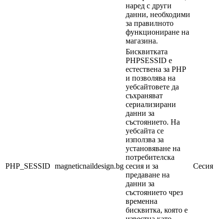
наред с други
данни, необходими
за правилното
функциониране на
магазина.
Бисквитката
PHPSESSID е
естествена за PHP
и позволява на
уебсайтовете да
съхраняват
сериализирани
данни за
състоянието. На
уебсайта се
използва за
установяване на
потребителска
PHP_SESSID
magneticnaildesign.bg
сесия и за
Сесия
предаване на
данни за
състоянието чрез
временна
бисквитка, която е
известна като