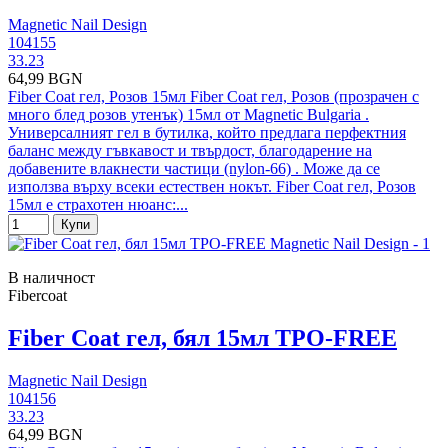
Magnetic Nail Design
104155
33.23
64,99 BGN
Fiber Coat гел, Розов 15мл Fiber Coat гел, Розов (прозрачен с
много блед розов утенък) 15мл от Magnetic Bulgaria .
Универсалният гел в бутилка, който предлага перфектния
баланс между гъвкавост и твърдост, благодарение на
добавените влакнести частици (nylon-66) . Може да се
използва върху всеки естествен нокът. Fiber Coat гел, Розов
15мл е страхотен нюанс:...
Купи
В наличност
Fibercoat
Fiber Coat гел, бял 15мл TPO-FREE
Magnetic Nail Design
104156
33.23
64,99 BGN