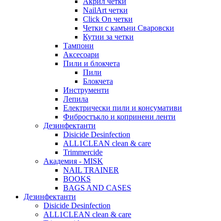
Акрил четки
NailArt четки
Click On четки
Четки с камъни Сваровски
Кутии за четки
Тампони
Аксесоари
Пили и блокчета
Пили
Блокчета
Инструменти
Лепила
Електрически пили и консумативи
Фибростъкло и копринени ленти
Дезинфектанти
Disicide Desinfection
ALL1CLEAN clean & care
Trimmercide
Академия - MISK
NAIL TRAINER
BOOKS
BAGS AND CASES
Дезинфектанти
Disicide Desinfection
ALL1CLEAN clean & care