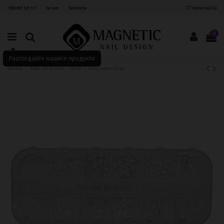
+359 897 321 111
За нас
Контакти
Желания (
0
)
0
Разгледайте нашите продукти
Начало
Нейл арт-NailArt
INLAY
Inlay Jewels Silver