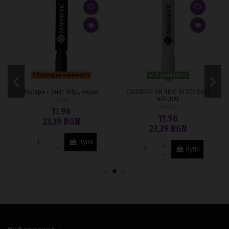
Последна наличност
В наличност
Мостри с ринг 50бр, черни
COLORPOP ON RING 50 PCS OVAL
NATURAL
117055
117066
11.96
11.96
23,39 BGN
23,39 BGN
Купи
Купи