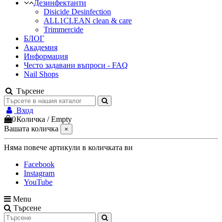
Дезинфектанти
Disicide Desinfection
ALL1CLEAN clean & care
Trimmercide
БЛОГ
Академия
Информация
Често задавани въпроси - FAQ
Nail Shops
Търсене
Вход
0
Количка
/
Empty
Вашата количка
×
Няма повече артикули в количката ви
Facebook
Instagram
YouTube
Menu
Търсене