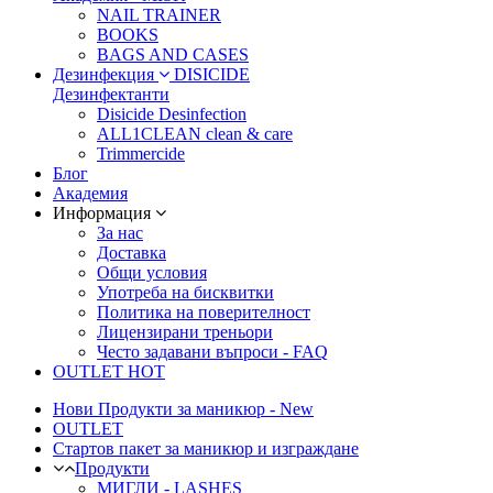
NAIL TRAINER
BOOKS
BAGS AND CASES
Дезинфекция
DISICIDE
Дезинфектанти
Disicide Desinfection
ALL1CLEAN clean & care
Trimmercide
Блог
Академия
Информация
За нас
Доставка
Общи условия
Употреба на бисквитки
Политика на поверителност
Лицензирани треньори
Често задавани въпроси - FAQ
OUTLET
HOT
Нови Продукти за маникюр - New
OUTLET
Стартов пакет за маникюр и изграждане
Продукти
МИГЛИ - LASHES