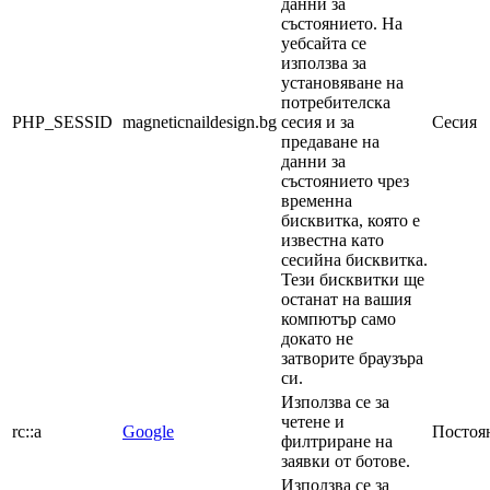
данни за
състоянието. На
уебсайта се
използва за
установяване на
потребителска
PHP_SESSID
magneticnaildesign.bg
сесия и за
Сесия
предаване на
данни за
състоянието чрез
временна
бисквитка, която е
известна като
сесийна бисквитка.
Тези бисквитки ще
останат на вашия
компютър само
докато не
затворите браузъра
си.
Използва се за
четене и
rc::a
Google
Постоя
филтриране на
заявки от ботове.
Използва се за