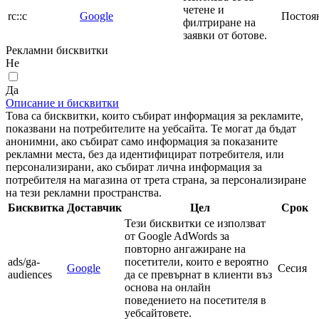
четене и
rc::c
Google
Постоя
филтриране на
заявки от ботове.
Рекламни бисквитки
Не
Да
Описание и бисквитки
Това са бисквитки, които събират информация за рекламите,
показвани на потребителите на уебсайта. Те могат да бъдат
анонимни, ако събират само информация за показаните
рекламни места, без да идентифицират потребителя, или
персонализирани, ако събират лична информация за
потребителя на магазина от трета страна, за персонализиране
на тези рекламни пространства.
Бисквитка
Доставчик
Цел
Срок
Тези бисквитки се използват
от Google AdWords за
повторно ангажиране на
ads/ga-
посетители, които е вероятно
Google
Сесия
audiences
да се превърнат в клиенти въз
основа на онлайн
поведението на посетителя в
уебсайтовете.