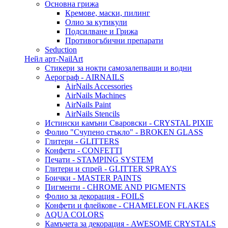
Основна грижа
Кремове, маски, пилинг
Олио за кутикули
Подсилване и Грижа
Противогъбични препарати
Seduction
Нейл арт-NailArt
Стикери за нокти самозалепващи и водни
Аерограф - AIRNAILS
AirNails Accessories
AirNails Machines
AirNails Paint
AirNails Stencils
Истински камъни Сваровски - CRYSTAL PIXIE
Фолио "Счупено стъкло" - BROKEN GLASS
Глитери - GLITTERS
Конфети - CONFETTI
Печати - STAMPING SYSTEM
Глитери и спрей - GLITTER SPRAYS
Боички - MASTER PAINTS
Пигменти - CHROME AND PIGMENTS
Фолио за декорация - FOILS
Конфети и флейкове - CHAMELEON FLAKES
AQUA COLORS
Камъчета за декорация - AWESOME CRYSTALS