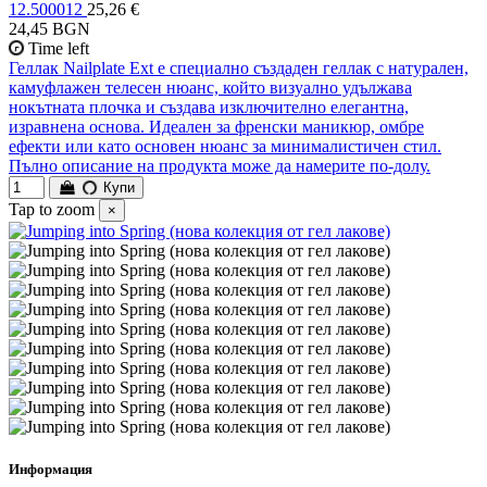
12.500012
25,26 €
24,45 BGN
Time left
Геллак Nailplate Ext е специално създаден геллак с натурален,
камуфлажен телесен нюанс, който визуално удължава
нокътната плочка и създава изключително елегантна,
изравнена основа. Идеален за френски маникюр, омбре
ефекти или като основен нюанс за минималистичен стил.
Пълно описание на продукта може да намерите по-долу.
Купи
Tap to zoom
×
Информация