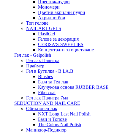
Престиж-пудри
Мономери
Цветни акрилни пудри
Акрилни бои
Топ гелове
NAIL ART GELS
PlastiGel
Гелове за декорация
CERISA'S-SWEETIES
Концентрати за оцветяване
Гел лак - Gelpolish
Гел лак Палитра
Праймер
Гел в Бутилка - B.I.A.B
Blushes
Бази за Гел лак
Каучукова основа RUBBER BASE
Fibercoat
Гел лак Палитра 7мл
SEDUCTION AND NAIL CARE
Обикновен лак
NXT Long Last Nail Polish
Бази и Топове
The Colors Nail Polish
Маникюр-Педикюр