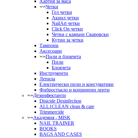
Хартия за маса
Четки
Гел четки
Акрил четки
NailArt четки
Click On четки
Четки с камъни Сваровски
Кутии за четки
Тампони
Аксесоари
Пили и блокчета
Пили
Блокчета
Инструменти
Лепила
Електрически пили и консумативи
Фибростъкло и копринени ленти
Дезинфектанти
Disicide Desinfection
ALL1CLEAN clean & care
Trimmercide
Академия - MISK
NAIL TRAINER
BOOKS
BAGS AND CASES