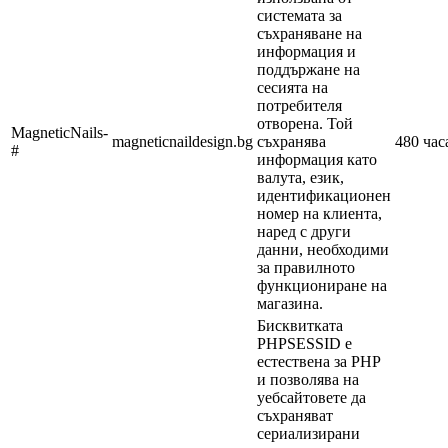
системата за
съхраняване на
информация и
поддържане на
сесията на
потребителя
отворена. Той
MagneticNails-
magneticnaildesign.bg
съхранява
480 час
#
информация като
валута, език,
идентификационен
номер на клиента,
наред с други
данни, необходими
за правилното
функциониране на
магазина.
Бисквитката
PHPSESSID е
естествена за PHP
и позволява на
уебсайтовете да
съхраняват
сериализирани