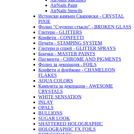
AirNails Paint
AirNails Stencils
Истински камъни Сваровски - CRYSTAL
PIXIE
Фолио "Счупено стъкло" - BROKEN GLASS
Глитери - GLITTERS
Конфети - CONFETTI
Печати - STAMPING SYSTEM
Глитери и спрей - GLITTER SPRAYS
Боички - MASTER PAINTS
Пигменти - CHROME AND PIGMENTS
Фолио за декорация - FOILS
Конфети и флейкове - CHAMELEON
FLAKES
AQUA COLORS
Камъчета за декорация - AWESOME
CRYSTALS
WHITE SENSATION
INLAY
OPALS
BULLIONS
SUGAR LOOK
SHATTERED HOLOGRAPHIC
HOLOGRAPHIC FX FOILS