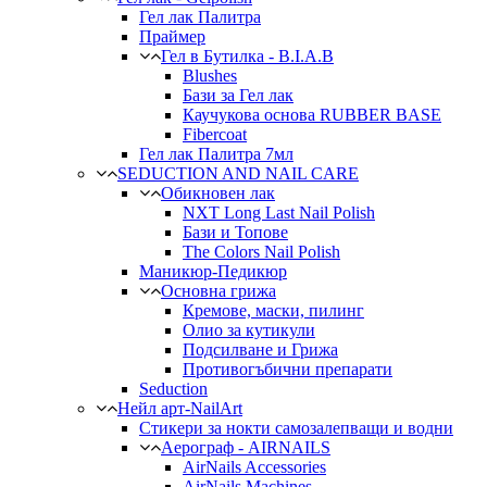
Гел лак Палитра
Праймер
Гел в Бутилка - B.I.A.B
Blushes
Бази за Гел лак
Каучукова основа RUBBER BASE
Fibercoat
Гел лак Палитра 7мл
SEDUCTION AND NAIL CARE
Обикновен лак
NXT Long Last Nail Polish
Бази и Топове
The Colors Nail Polish
Маникюр-Педикюр
Основна грижа
Кремове, маски, пилинг
Олио за кутикули
Подсилване и Грижа
Противогъбични препарати
Seduction
Нейл арт-NailArt
Стикери за нокти самозалепващи и водни
Аерограф - AIRNAILS
AirNails Accessories
AirNails Machines