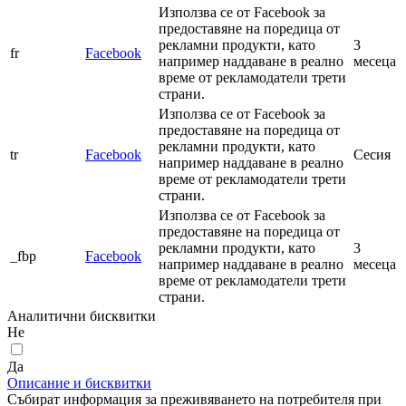
Използва се от Facebook за
предоставяне на поредица от
рекламни продукти, като
3
fr
Facebook
например наддаване в реално
месеца
време от рекламодатели трети
страни.
Използва се от Facebook за
предоставяне на поредица от
рекламни продукти, като
tr
Facebook
Сесия
например наддаване в реално
време от рекламодатели трети
страни.
Използва се от Facebook за
предоставяне на поредица от
рекламни продукти, като
3
_fbp
Facebook
например наддаване в реално
месеца
време от рекламодатели трети
страни.
Аналитични бисквитки
Не
Да
Описание и бисквитки
Събират информация за преживяването на потребителя при