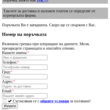
поръчка, вижте как
тук >>
Таксите за доставка и наложен платеж се определят от
куриерската фирма.
Поръчката Ви е завършена. Скоро ще се свържем с Вас.
Номер на поръчката
Възникна грешка при изпращане на данните. Моля,
презаредете страницата и опитайте отново.
Вашите имена:
*
Телефон:
*
Град:
*
Адрес:
*
Email:
*
Съгласявам се с
общите условия
за ползване!
Изпрати