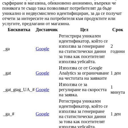
сърфиране в магазина, обикновено анонимно, въпреки че
понякога те също така позволяват потребителят да бъде
уникално и недвусмислено идентифициран, за да се получат
отчети за интересите на потребителя към продуктите или
услугите, предлагани от магазина.
Бисквитка
Доставчик
Цел
Срок
Регистрира уникален
идентификатор, който се
използва за генериране
2
_ga
Google
на статистически данни
години
за това как посетителят
използва уебсайта.
Използва се от Google
_gat
Google
Analytics за ограничаване
1 ден
на честотата на заявките
Използва се за
1
_gat_gtag_UA_#
Google
регулиране на скоростта
минута
на заявка.
Регистрира уникален
идентификатор, който се
използва за генериране
_ga_#
Google
1 ден
на статистически данни
за това как посетителят
използва уебсайта.