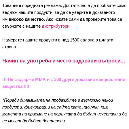
Това
не е
поредната реклама. Достатъчно е да пробвате само
веднъж нашите продукти, за да се уверите в доказаното
им
високо качество
. Ако искате сами да проверите това се
свържете с нашите
дистрибутори
.
Намерете нашите продукти в над 1500 салона в цялата
страна.
Начин на употреба и често задавани въпроси...
!!! Не съдържа ММА и 1 300 други доказано канцерогенни
вещества !!!!
*Поради динамиката на продажбите е възможно някои
продукти, фигуриращи на сайта като налични, към
момента на приемане на поръчката да бъдат изчерпани и да
не могат да бъдат доставени