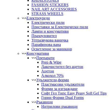
RHINESTONES
FASHION STICKERS
NAIL ART ACCESSORIES
STRASS WHEELS
Електроуреди
Електрически пили
Приставки за Електрически пили
Лампи и консумативи
Прахоуловител
Ултразвукова ваничка
Парафинова вана
Осветление за маникюр
Консумативи
Препарати
Prep & Wipe
Лакочистител без ацетон
Ацетон
Алкохол 70%
Удължители,форми
Пластмасови удължители
Форми за изграждане
Софт Гел Типс Easy Peasy Soft Gel Tips
Горни Форми Dual Forms
Ръкавици
Нитрилови ръкавици