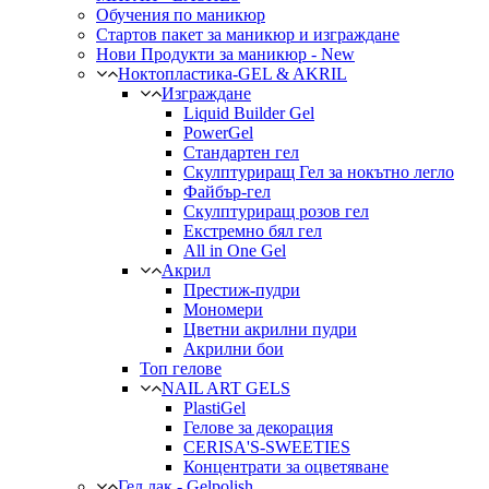
Обучения по маникюр
Стартов пакет за маникюр и изграждане
Нови Продукти за маникюр - New
Ноктопластика-GEL & AKRIL
Изграждане
Liquid Builder Gel
PowerGel
Стандартен гел
Скулптуриращ Гел за нокътно легло
Файбър-гел
Скулптуриращ розов гел
Екстремно бял гел
All in One Gel
Акрил
Престиж-пудри
Мономери
Цветни акрилни пудри
Акрилни бои
Топ гелове
NAIL ART GELS
PlastiGel
Гелове за декорация
CERISA'S-SWEETIES
Концентрати за оцветяване
Гел лак - Gelpolish