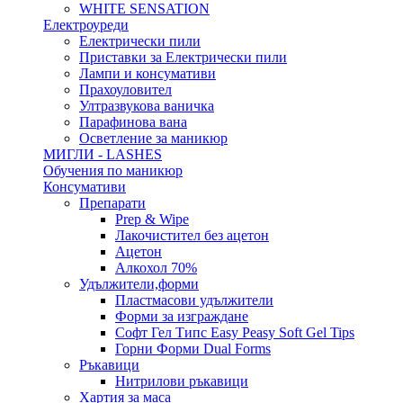
WHITE SENSATION
Електроуреди
Електрически пили
Приставки за Електрически пили
Лампи и консумативи
Прахоуловител
Ултразвукова ваничка
Парафинова вана
Осветление за маникюр
МИГЛИ - LASHES
Обучения по маникюр
Консумативи
Препарати
Prep & Wipe
Лакочистител без ацетон
Ацетон
Алкохол 70%
Удължители,форми
Пластмасови удължители
Форми за изграждане
Софт Гел Типс Easy Peasy Soft Gel Tips
Горни Форми Dual Forms
Ръкавици
Нитрилови ръкавици
Хартия за маса