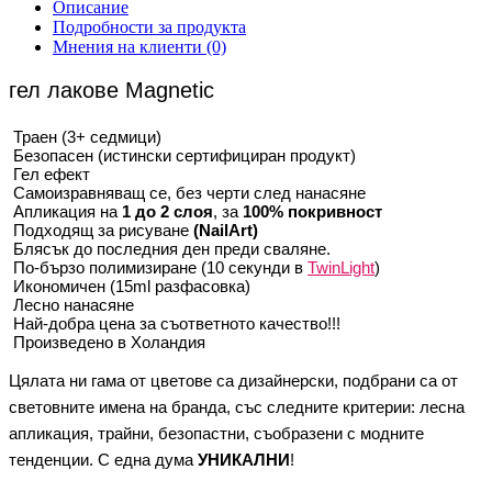
Описание
Подробности за продукта
Мнения на клиенти
(0)
гел лакове Magnetic
Траен (3+ седмици)
Безопасен (истински сертифициран продукт)
Гел ефект
Самоизравняващ се, без черти след нанасяне
Апликация на
1 до 2 слоя
, за
100% покривност
Подходящ за рисуване
(NailArt)
Блясък до последния ден преди сваляне.
По-бързо полимизиране (10 секунди в
TwinLight
)
Икономичен (15ml разфасовка)
Лесно нанасянe
Най-добра цена за съответното качество!!!
Произведено в Холандия
Цялата ни гама от цветове са дизайнерски, подбрани са от
световните имена на бранда, със следните критерии: лесна
апликация, трайни, безопастни, съобразени с модните
тенденции. С една дума
УНИКАЛНИ
!