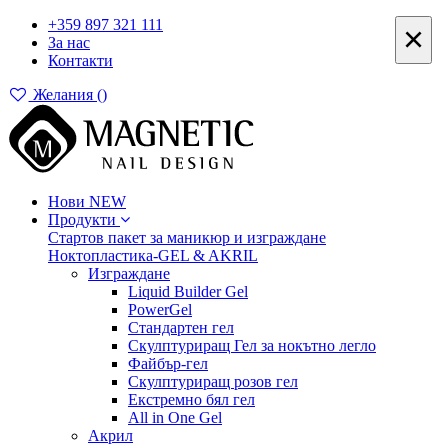
+359 897 321 111
×
За нас
Контакти
Желания (
)
Нови
NEW
Продукти
Стартов пакет за маникюр и изграждане
Ноктопластика-GEL & AKRIL
Изграждане
Liquid Builder Gel
PowerGel
Стандартен гел
Скулптуриращ Гел за нокътно легло
Файбър-гел
Скулптуриращ розов гел
Екстремно бял гел
All in One Gel
Акрил