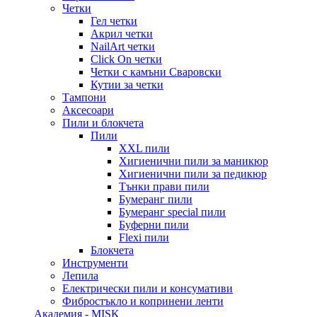
Четки
Гел четки
Акрил четки
NailArt четки
Click On четки
Четки с камъни Сваровски
Кутии за четки
Тампони
Аксесоари
Пили и блокчета
Пили
XXL пили
Хигиенични пили за маникюр
Хигиенични пили за педикюр
Тънки прави пили
Бумеранг пили
Бумеранг special пили
Буферни пили
Flexi пили
Блокчета
Инструменти
Лепила
Електрически пили и консумативи
Фибростъкло и копринени ленти
Академия - MISK