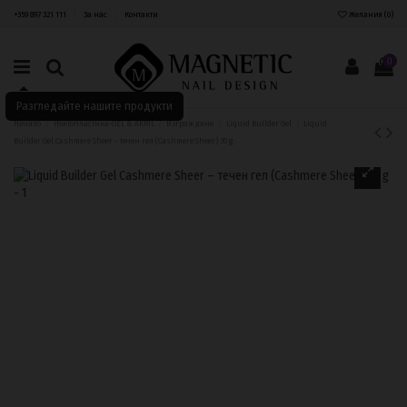
+359 897 321 111
За нас
Контакти
Желания (
0
)
0
Разгледайте нашите продукти
Начало
Ноктопластика-GEL & AKRIL
Изграждане
Liquid Builder Gel
Liquid
Builder Gel Cashmere Sheer – течен гел (Cashmere Sheer) 30 g