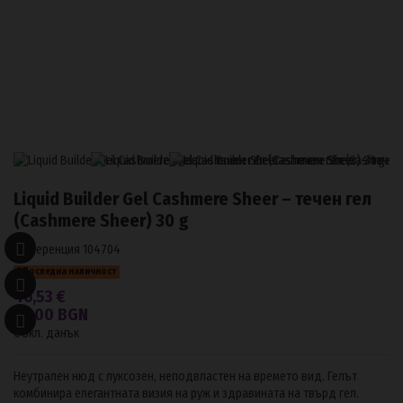
Liquid Builder Gel Cashmere Sheer – течен гел
(Cashmere Sheer) 30 g
Референция
104704
Последна наличност
46,53 €
91,00 BGN
С вкл. данък
Неутрален нюд с луксозен, неподвластен на времето вид. Гелът
комбинира елегантната визия на руж и здравината на твърд гел.