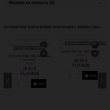
Мнения на клиенти (0)
ПОТРЕБИТЕЛИ, КОИТО КУПИХА ТОЗИ ПРОДУКТ, КУПИХА СЪЩО:
Проду
Продуктът е наличен!
Продуктът е наличен!
GELPOLISH BOND 15ML (Свързващ
Extreme Matt Top 15ml TPO FREE
елемент)
104022
130010
36,56 €
20,67 €
71,51 BGN
40,43 BGN
Купи