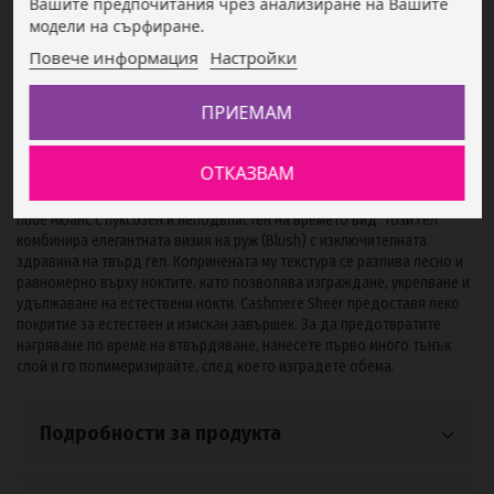
Вашите предпочитания чрез анализиране на Вашите
модели на сърфиране.
Повече информация
Настройки
ПРИЕМАМ
Описание
ОТКАЗВАМ
Liquid Builder Gel Cashmere Sheer е течен изграждащ гел в неутрален
nude нюанс с луксозен и неподвластен на времето вид. Този гел
комбинира елегантната визия на руж (Blush) с изключителната
здравина на твърд гел. Копринената му текстура се разлива лесно и
равномерно върху ноктите, като позволява изграждане, укрепване и
удължаване на естествени нокти. Cashmere Sheer предоставя леко
покритие за естествен и изискан завършек. За да предотвратите
нагряване по време на втвърдяване, нанесете първо много тънък
слой и го полимеризирайте, след което изградете обема.
Подробности за продукта