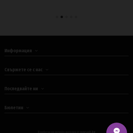
Купи
Информация
Свържете се с нас
Последвайте ни
Бюлетин
Изработка на онлайн магазин от
novsait.bg