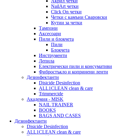
Акрил четки
NailArt четки
Click On четки
Четки с камъни Сваровски
Кутии за четки
Тампони
Аксесоари
Пили и блокчета
Пили
Блокчета
Инструменти
Лепила
Електрически пили и консумативи
Фибростъкло и копринени ленти
Дезинфектанти
Disicide Desinfection
ALL1CLEAN clean & care
Trimmercide
Академия - MISK
NAIL TRAINER
BOOKS
BAGS AND CASES
Дезинфектанти
Disicide Desinfection
ALL1CLEAN clean & care