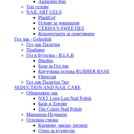
Акрилни бои
Топ гелове
NAIL ART GELS
PlastiGel
Гелове за декорация
CERISA'S-SWEETIES
Концентрати за оцветяване
Гел лак - Gelpolish
Гел лак Палитра
Праймер
Гел в Бутилка - B.I.A.B
Blushes
Бази за Гел лак
Каучукова основа RUBBER BASE
Fibercoat
Гел лак Палитра 7мл
SEDUCTION AND NAIL CARE
Обикновен лак
NXT Long Last Nail Polish
Бази и Топове
The Colors Nail Polish
Маникюр-Педикюр
Основна грижа
Кремове, маски, пилинг
Олио за кутикули