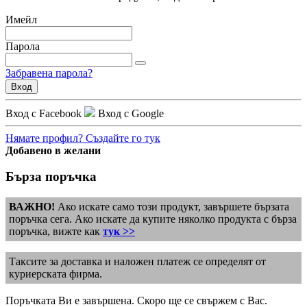
Имейл
Парола
Забравена парола?
Вход
Вход с Facebook
Вход с Google
Нямате профил? Създайте го тук
Добавено в желани
Бърза поръчка
ВАЖНО!
Ако искате само този продукт, завършете бързата
поръчка сега. Ако искате да купите няколко продукта с бърза
поръчка, вижте как
тук >>
Таксите за доставка и наложен платеж се определят от
куриерската фирма.
Поръчката Ви е завършена. Скоро ще се свържем с Вас.