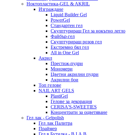
Ноктопластика-GEL & AKRIL
Изграждане
Liquid Builder Gel
PowerGel
Стандартен гел
Скулптуриращ Гел за нокътно легло
Файбър-гел
Скулптуриращ розов гел
Екстремно бял гел
All in One Gel
Акрил
Престиж-пудри
Мономери
Цветни акрилни пудри
Акрилни бои
Топ гелове
NAIL ART GELS
PlastiGel
Гелове за декорация
CERISA'S-SWEETIES
Концентрати за оцветяване
Гел лак - Gelpolish
Гел лак Палитра
Праймер
Гел в Бутилка - B.I.A.B