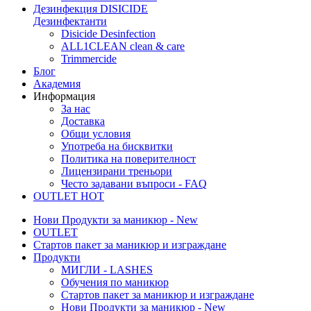
Дезинфекция
DISICIDE
Дезинфектанти
Disicide Desinfection
ALL1CLEAN clean & care
Trimmercide
Блог
Академия
Информация
За нас
Доставка
Общи условия
Употреба на бисквитки
Политика на поверителност
Лицензирани треньори
Често задавани въпроси - FAQ
OUTLET
HOT
Нови Продукти за маникюр - New
OUTLET
Стартов пакет за маникюр и изграждане
Продукти
МИГЛИ - LASHES
Обучения по маникюр
Стартов пакет за маникюр и изграждане
Нови Продукти за маникюр - New