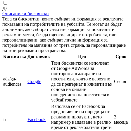
Да
Описание и бисквитки
Това са бисквитки, които събират информация за рекламите,
показвани на потребителите на уебсайта. Те могат да бъдат
анонимни, ако събират само информация за показаните
рекламни места, без да идентифицират потребителя, или
персонализирани, ако събират лична информация за
потребителя на магазина от трета страна, за персонализиране
на тези рекламни пространства.
Бисквитка
Доставчик
Цел
Срок
Тези бисквитки се използват
от Google AdWords за
повторно ангажиране на
ads/ga-
посетители, които е вероятно
Google
Сесия
audiences
да се превърнат в клиенти въз
основа на онлайн
поведението на посетителя в
уебсайтовете.
Използва се от Facebook за
предоставяне на поредица от
рекламни продукти, като
3
fr
Facebook
например наддаване в реално
месеца
време от рекламодатели трети