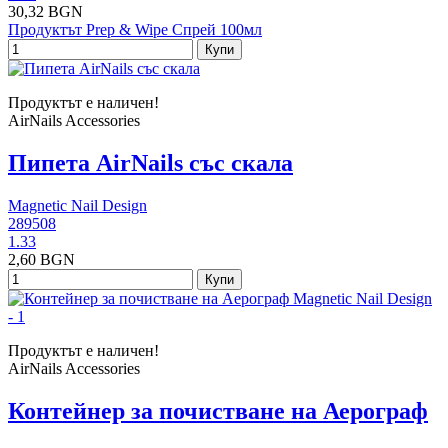
30,32 BGN
Продуктът Prep & Wipe Спрей 100мл
Купи
Продуктът е наличен!
AirNails Accessories
Пипета AirNails със скала
Magnetic Nail Design
289508
1.33
2,60 BGN
Купи
Продуктът е наличен!
AirNails Accessories
Контейнер за почистване на Аерограф