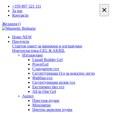
+359 897 321 111
×
За нас
Контакти
Желания (
)
Нови
NEW
Продукти
Стартов пакет за маникюр и изграждане
Ноктопластика-GEL & AKRIL
Изграждане
Liquid Builder Gel
PowerGel
Стандартен гел
Скулптуриращ Гел за нокътно легло
Файбър-гел
Скулптуриращ розов гел
Екстремно бял гел
All in One Gel
Акрил
Престиж-пудри
Мономери
Цветни акрилни пудри