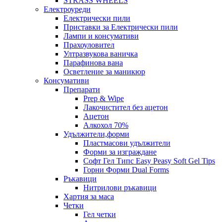
STRASS WHEELS
Електроуреди
Електрически пили
Приставки за Електрически пили
Лампи и консумативи
Прахоуловител
Ултразвукова ваничка
Парафинова вана
Осветление за маникюр
Консумативи
Препарати
Prep & Wipe
Лакочистител без ацетон
Ацетон
Алкохол 70%
Удължители,форми
Пластмасови удължители
Форми за изграждане
Софт Гел Типс Easy Peasy Soft Gel Tips
Горни Форми Dual Forms
Ръкавици
Нитрилови ръкавици
Хартия за маса
Четки
Гел четки