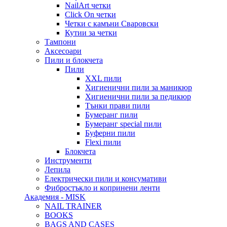
NailArt четки
Click On четки
Четки с камъни Сваровски
Кутии за четки
Тампони
Аксесоари
Пили и блокчета
Пили
XXL пили
Хигиенични пили за маникюр
Хигиенични пили за педикюр
Тънки прави пили
Бумеранг пили
Бумеранг special пили
Буферни пили
Flexi пили
Блокчета
Инструменти
Лепила
Електрически пили и консумативи
Фибростъкло и копринени ленти
Академия - MISK
NAIL TRAINER
BOOKS
BAGS AND CASES