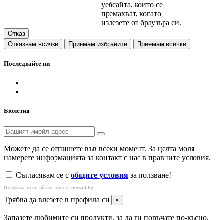
уебсайта, които се
премахват, когато
излезете от браузъра си.
Отказ
Отказвам всички
Приемам избраните
Приемам всички
Последвайте ни
Бюлетин
Можете да се отпишете във всеки момент. За целта моля
намерете информацията за контакт с нас в правните условия.
Съгласявам се с
общите условия
за ползване!
Изработка на онлайн магазин от
novsait.bg
Трябва да влезете в профила си
×
Запазете любимите си продукти, за да ги поръчате по-късно.