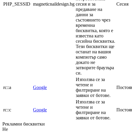
PHP_SESSID
magneticnaildesign.bg
сесия и за
Сесия
предаване на
данни за
състоянието чрез
временна
бисквитка, която е
известна като
сесийна бисквитка.
Тези бисквитки ще
останат на вашия
компютър само
докато не
затворите браузъра
си.
Използва се за
четене и
rc::a
Google
Постоя
филтриране на
заявки от ботове.
Използва се за
четене и
rc::c
Google
Постоя
филтриране на
заявки от ботове.
Рекламни бисквитки
Не