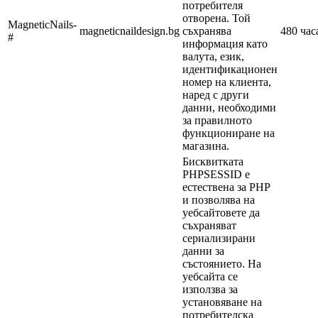
потребителя
отворена. Той
MagneticNails-
magneticnaildesign.bg
съхранява
480 час
#
информация като
валута, език,
идентификационен
номер на клиента,
наред с други
данни, необходими
за правилното
функциониране на
магазина.
Бисквитката
PHPSESSID е
естествена за PHP
и позволява на
уебсайтовете да
съхраняват
сериализирани
данни за
състоянието. На
уебсайта се
използва за
установяване на
потребителска