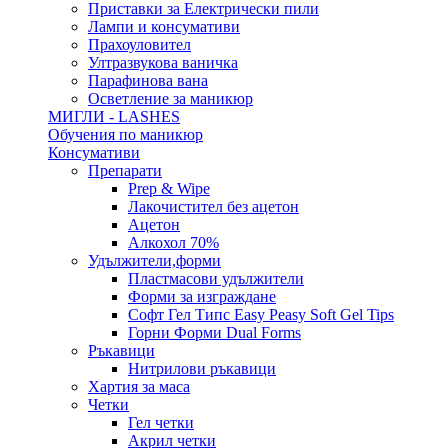
Приставки за Електрически пили
Лампи и консумативи
Прахоуловител
Ултразвукова ваничка
Парафинова вана
Осветление за маникюр
МИГЛИ - LASHES
Обучения по маникюр
Консумативи
Препарати
Prep & Wipe
Лакочистител без ацетон
Ацетон
Алкохол 70%
Удължители,форми
Пластмасови удължители
Форми за изграждане
Софт Гел Типс Easy Peasy Soft Gel Tips
Горни Форми Dual Forms
Ръкавици
Нитрилови ръкавици
Хартия за маса
Четки
Гел четки
Акрил четки