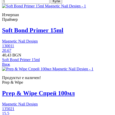
Купи
Изчерпан
Праймер
Soft Bond Primer 15ml
Magnetic Nail Design
130011
20.67
40,43 BGN
Soft Bond Primer 15ml
Виж
Продуктът е наличен!
Prep & Wipe
Prep & Wipe Спрей 100мл
Magnetic Nail Design
135021
15.5