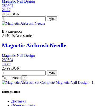
Magnetic Nail Design
289502
21.27
41,60 BGN
Купи
В наличност
AirNails Accessories
Magnetic Airbrush Needle
Magnetic Nail Design
289504
13.29
25,99 BGN
Купи
Tap to zoom
×
Информация
Доставка
Общи условия