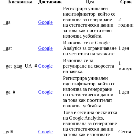
Бисквитка
Доставчик
Цел
Срок
Регистрира уникален
идентификатор, който се
използва за генериране
2
_ga
Google
на статистически данни
години
за това как посетителят
използва уебсайта.
Използва се от Google
_gat
Google
Analytics за ограничаване
1 ден
на честотата на заявките
Използва се за
1
_gat_gtag_UA_#
Google
регулиране на скоростта
минута
на заявка.
Регистрира уникален
идентификатор, който се
използва за генериране
_ga_#
Google
1 ден
на статистически данни
за това как посетителят
използва уебсайта.
Това е сесийна бисквитка
на Google Analytics,
използвана за генериране
на статистически данни
_gd#
Google
Сесия
за това как използвате