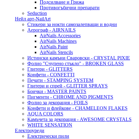
Подсилване и Грижа
Противогъбични препарати
Seduction
Нейл арт-NailArt
Стикери за нокти самозалепващи и водни
Аерограф - AIRNAILS
AirNails Accessories
AirNails Machines
AirNails Paint
AirNails Stencils
Истински камъни Сваровски - CRYSTAL PIXIE
Фолио "Счупено стъкло" - BROKEN GLASS
Глитери - GLITTERS
Конфети - CONFETTI
Печати - STAMPING SYSTEM
Глитери и спрей - GLITTER SPRAYS
Боички - MASTER PAINTS
Пигменти - CHROME AND PIGMENTS
Фолио за декорация - FOILS
Конфети и флейкове - CHAMELEON FLAKES
AQUA COLORS
Камъчета за декорация - AWESOME CRYSTALS
WHITE SENSATION
Електроуреди
Електрически пили