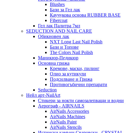
Blushes
Бази за Гел лак
Каучукова основа RUBBER BASE
Fibercoat
Гел лак Палитра 7мл
SEDUCTION AND NAIL CARE
Обикновен лак
NXT Long Last Nail Polish
Бази и Топове
The Colors Nail Polish
Маникюр-Педикюр
Основна грижа
Кремове, маски, пилинг
Олио за кутикули
Подсилване и Грижа
Противогъбични препарати
Seduction
Нейл арт-NailArt
Стикери за нокти самозалепващи и водни
Аерограф - AIRNAILS
AirNails Accessories
AirNails Machines
AirNails Paint
AirNails Stencils
Истински камъни Сваровски - CRYSTAL