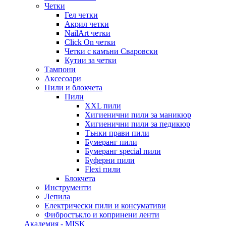
Четки
Гел четки
Акрил четки
NailArt четки
Click On четки
Четки с камъни Сваровски
Кутии за четки
Тампони
Аксесоари
Пили и блокчета
Пили
XXL пили
Хигиенични пили за маникюр
Хигиенични пили за педикюр
Тънки прави пили
Бумеранг пили
Бумеранг special пили
Буферни пили
Flexi пили
Блокчета
Инструменти
Лепила
Електрически пили и консумативи
Фибростъкло и копринени ленти
Академия - MISK