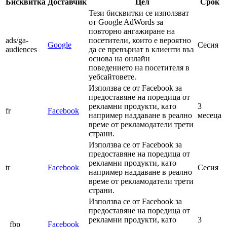
Бисквитка
Доставчик
Цел
Срок
Тези бисквитки се използват
от Google AdWords за
повторно ангажиране на
ads/ga-
посетители, които е вероятно
Google
Сесия
audiences
да се превърнат в клиенти въз
основа на онлайн
поведението на посетителя в
уебсайтовете.
Използва се от Facebook за
предоставяне на поредица от
рекламни продукти, като
3
fr
Facebook
например наддаване в реално
месеца
време от рекламодатели трети
страни.
Използва се от Facebook за
предоставяне на поредица от
рекламни продукти, като
tr
Facebook
Сесия
например наддаване в реално
време от рекламодатели трети
страни.
Използва се от Facebook за
предоставяне на поредица от
рекламни продукти, като
3
_fbp
Facebook