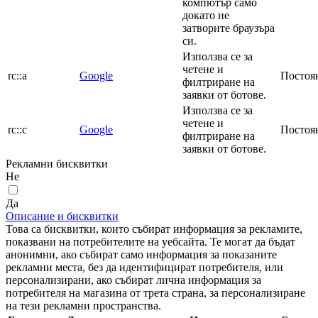
компютър само
докато не
затворите браузъра
си.
Използва се за
четене и
rc::a
Google
Постоя
филтриране на
заявки от ботове.
Използва се за
четене и
rc::c
Google
Постоя
филтриране на
заявки от ботове.
Рекламни бисквитки
Не
Да
Описание и бисквитки
Това са бисквитки, които събират информация за рекламите,
показвани на потребителите на уебсайта. Те могат да бъдат
анонимни, ако събират само информация за показаните
рекламни места, без да идентифицират потребителя, или
персонализирани, ако събират лична информация за
потребителя на магазина от трета страна, за персонализиране
на тези рекламни пространства.