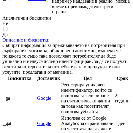
например наддаване в реално
месеца
време от рекламодатели трети
страни.
Аналитични бисквитки
Не
Да
Описание и бисквитки
Събират информация за преживяването на потребителя при
сърфиране в магазина, обикновено анонимно, въпреки че
понякога те също така позволяват потребителят да бъде
уникално и недвусмислено идентифициран, за да се получат
отчети за интересите на потребителя към продуктите или
услугите, предлагани от магазина.
Бисквитка
Доставчик
Цел
Срок
Регистрира уникален
идентификатор, който се
използва за генериране
2
_ga
Google
на статистически данни
години
за това как посетителят
използва уебсайта.
Използва се от Google
_gat
Google
Analytics за ограничаване
1 ден
на честотата на заявките