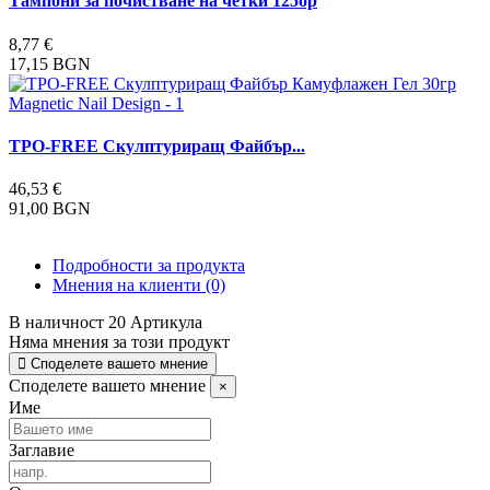
Тампони за почистване на четки 125бр
8,77 €
17,15 BGN
TPO-FREE Скулптуриращ Файбър...
46,53 €
91,00 BGN
Подробности за продукта
Мнения на клиенти
(0)
В наличност
20 Артикула
Няма мнения за този продукт
Споделете вашето мнение
Споделете вашето мнение
×
Име
Заглавие