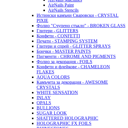
AirNails Paint
AirNails Stencils
Истински камъни Сваровски - CRYSTAL
PIXIE
Фолио "Счупено стъкло" - BROKEN GLASS
Глитери - GLITTERS
Конфети - CONFETTI
Печати - STAMPING SYSTEM
Глитери и спрей - GLITTER SPRAYS
Боички - MASTER PAINTS
Пигменти - CHROME AND PIGMENTS
Фолио за декорация - FOILS
Конфети и флейкове - CHAMELEON
FLAKES
AQUA COLORS
Камъчета за декорация - AWESOME
CRYSTALS
WHITE SENSATION
INLAY
OPALS
BULLIONS
SUGAR LOOK
SHATTERED HOLOGRAPHIC
HOLOGRAPHIC FX FOILS