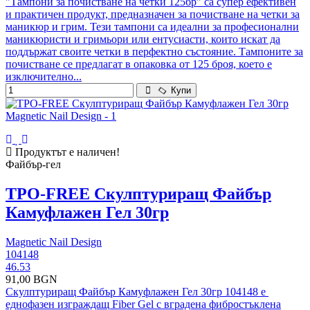
"Тампони за почистване на четки 125бр" са супер ефективен
и практичен продукт, предназначен за почистване на четки за
маникюр и грим. Тези тампони са идеални за професионални
маникюристи и гримьори или ентусиасти, които искат да
поддържат своите четки в перфектно състояние. Тампоните за
почистване се предлагат в опаковка от 125 броя, което е
изключително...
Купи
Продуктът е наличен!
Файбър-гел
TPO-FREE Скулптуриращ Файбър
Камуфлажен Гел 30гр
Magnetic Nail Design
104148
46.53
91,00 BGN
Скулптуриращ Файбър Камуфлажен Гел 30гр 104148 е
еднофазен изграждащ Fiber Gel с вградена фибростъклена