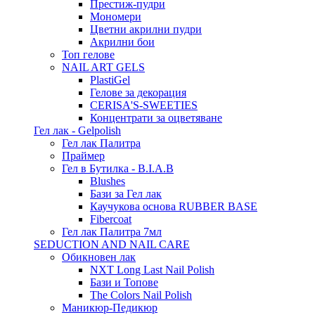
Престиж-пудри
Мономери
Цветни акрилни пудри
Акрилни бои
Топ гелове
NAIL ART GELS
PlastiGel
Гелове за декорация
CERISA'S-SWEETIES
Концентрати за оцветяване
Гел лак - Gelpolish
Гел лак Палитра
Праймер
Гел в Бутилка - B.I.A.B
Blushes
Бази за Гел лак
Каучукова основа RUBBER BASE
Fibercoat
Гел лак Палитра 7мл
SEDUCTION AND NAIL CARE
Обикновен лак
NXT Long Last Nail Polish
Бази и Топове
The Colors Nail Polish
Маникюр-Педикюр