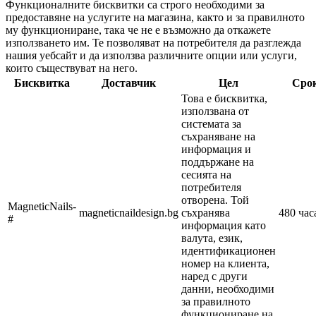
Функционалните бисквитки са строго необходими за
предоставяне на услугите на магазина, както и за правилното
му функциониране, така че не е възможно да откажете
използването им. Те позволяват на потребителя да разглежда
нашия уебсайт и да използва различните опции или услуги,
които съществуват на него.
Бисквитка
Доставчик
Цел
Сро
Това е бисквитка,
използвана от
системата за
съхраняване на
информация и
поддържане на
сесията на
потребителя
отворена. Той
MagneticNails-
magneticnaildesign.bg
съхранява
480 час
#
информация като
валута, език,
идентификационен
номер на клиента,
наред с други
данни, необходими
за правилното
функциониране на