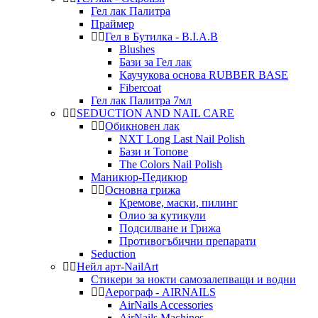
Гел лак Палитра
Праймер
Гел в Бутилка - B.I.A.B
Blushes
Бази за Гел лак
Каучукова основа RUBBER BASE
Fibercoat
Гел лак Палитра 7мл
SEDUCTION AND NAIL CARE
Обикновен лак
NXT Long Last Nail Polish
Бази и Топове
The Colors Nail Polish
Маникюр-Педикюр
Основна грижа
Кремове, маски, пилинг
Олио за кутикули
Подсилване и Грижа
Противогъбични препарати
Seduction
Нейл арт-NailArt
Стикери за нокти самозалепващи и водни
Аерограф - AIRNAILS
AirNails Accessories
AirNails Machines