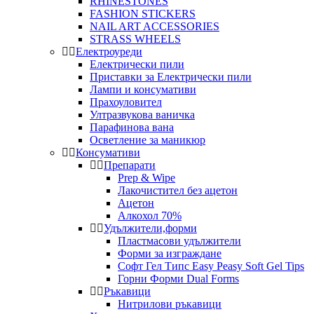
RHINESTONES
FASHION STICKERS
NAIL ART ACCESSORIES
STRASS WHEELS
Електроуреди
Електрически пили
Приставки за Електрически пили
Лампи и консумативи
Прахоуловител
Ултразвукова ваничка
Парафинова вана
Осветление за маникюр
Консумативи
Препарати
Prep & Wipe
Лакочистител без ацетон
Ацетон
Алкохол 70%
Удължители,форми
Пластмасови удължители
Форми за изграждане
Софт Гел Типс Easy Peasy Soft Gel Tips
Горни Форми Dual Forms
Ръкавици
Нитрилови ръкавици