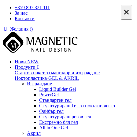
+359 897 321 111
×
За нас
Контакти
Желания (
)
Нови
NEW
Продукти
Стартов пакет за маникюр и изграждане
Ноктопластика-GEL & AKRIL
Изграждане
Liquid Builder Gel
PowerGel
Стандартен гел
Скулптуриращ Гел за нокътно легло
Файбър-гел
Скулптуриращ розов гел
Екстремно бял гел
All in One Gel
Акрил