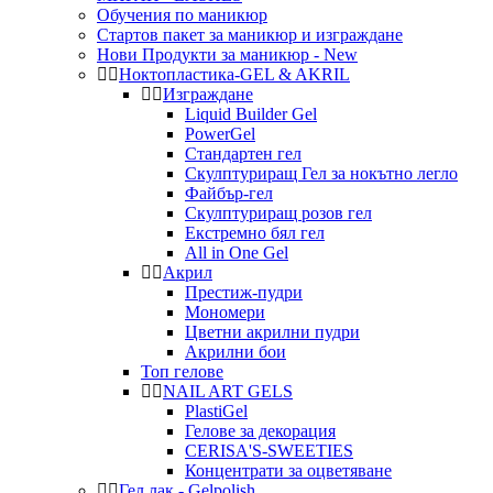
Обучения по маникюр
Стартов пакет за маникюр и изграждане
Нови Продукти за маникюр - New
Ноктопластика-GEL & AKRIL
Изграждане
Liquid Builder Gel
PowerGel
Стандартен гел
Скулптуриращ Гел за нокътно легло
Файбър-гел
Скулптуриращ розов гел
Екстремно бял гел
All in One Gel
Акрил
Престиж-пудри
Мономери
Цветни акрилни пудри
Акрилни бои
Топ гелове
NAIL ART GELS
PlastiGel
Гелове за декорация
CERISA'S-SWEETIES
Концентрати за оцветяване
Гел лак - Gelpolish