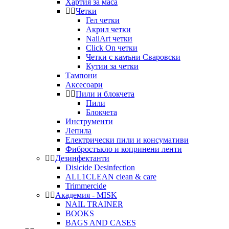
Хартия за маса
Четки
Гел четки
Акрил четки
NailArt четки
Click On четки
Четки с камъни Сваровски
Кутии за четки
Тампони
Аксесоари
Пили и блокчета
Пили
Блокчета
Инструменти
Лепила
Електрически пили и консумативи
Фибростъкло и копринени ленти
Дезинфектанти
Disicide Desinfection
ALL1CLEAN clean & care
Trimmercide
Академия - MISK
NAIL TRAINER
BOOKS
BAGS AND CASES