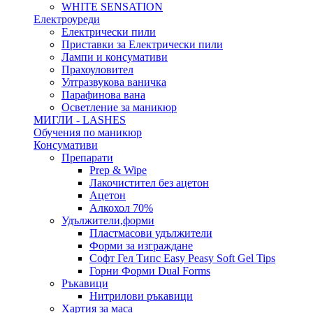
WHITE SENSATION
Електроуреди
Електрически пили
Приставки за Електрически пили
Лампи и консумативи
Прахоуловител
Ултразвукова ваничка
Парафинова вана
Осветление за маникюр
МИГЛИ - LASHES
Обучения по маникюр
Консумативи
Препарати
Prep & Wipe
Лакочистител без ацетон
Ацетон
Алкохол 70%
Удължители,форми
Пластмасови удължители
Форми за изграждане
Софт Гел Типс Easy Peasy Soft Gel Tips
Горни Форми Dual Forms
Ръкавици
Нитрилови ръкавици
Хартия за маса