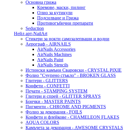
Основна грижа
Кремове, маски, пилинг
Олио за кутикули
Подсилване и Грижа
Противогъбични препарати
Seduction
Нейл арт-NailArt
Стикери за нокти самозалепващи и водни
Аерограф - AIRNAILS
AirNails Accessories
AirNails Machines
AirNails Paint
AirNails Stencils
Истински камъни Сваровски - CRYSTAL PIXIE
Фолио "Счупено стъкло" - BROKEN GLASS
Глитери - GLITTERS
Конфети - CONFETTI
Печати - STAMPING SYSTEM
Глитери и спрей - GLITTER SPRAYS
Боички - MASTER PAINTS
Пигменти - CHROME AND PIGMENTS
Фолио за декорация - FOILS
Конфети и флейкове - CHAMELEON FLAKES
AQUA COLORS
Камъчета за декорация - AWESOME CRYSTALS