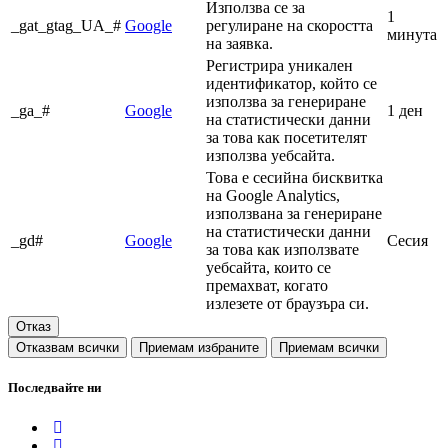
Използва се за
1
_gat_gtag_UA_#
Google
регулиране на скоростта
минута
на заявка.
Регистрира уникален
идентификатор, който се
използва за генериране
_ga_#
Google
1 ден
на статистически данни
за това как посетителят
използва уебсайта.
Това е сесийна бисквитка
на Google Analytics,
използвана за генериране
на статистически данни
_gd#
Google
Сесия
за това как използвате
уебсайта, които се
премахват, когато
излезете от браузъра си.
Отказ
Отказвам всички
Приемам избраните
Приемам всички
Последвайте ни