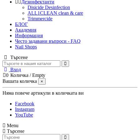
Дезинфектанти
Disicide Desinfection
ALL1CLEAN clean & care
Trimmercide
БЛОГ
Академия
Информация
Често задавани въпроси - FAQ
Nail Shops
Търсене
Вход
0
Количка
/
Empty
Вашата количка
×
Няма повече артикули в количката ви
Facebook
Instagram
YouTube
Menu
Търсене