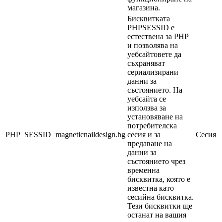
магазина.
Бисквитката
PHPSESSID е
естествена за PHP
и позволява на
уебсайтовете да
съхраняват
сериализирани
данни за
състоянието. На
уебсайта се
използва за
установяване на
потребителска
PHP_SESSID
magneticnaildesign.bg
сесия и за
Сесия
предаване на
данни за
състоянието чрез
временна
бисквитка, която е
известна като
сесийна бисквитка.
Тези бисквитки ще
останат на вашия