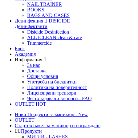
NAIL TRAINER
BOOKS
BAGS AND CASES
Дезинфекция
DISICIDE
Дезинфектанти
Disicide Desinfection
ALL1CLEAN clean & care
Trimmercide
Блог
Академия
Информация
За нас
Доставка
Общи условия
Употреба на бисквитки
Политика на поверителност
Лицензирани треньори
Често задавани въпроси - FAQ
OUTLET
HOT
Нови Продукти за маникюр - New
OUTLET
Стартов пакет за маникюр и изграждане
Продукти
МИГЛИ - LASHES