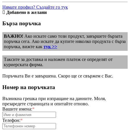
Нямате профил? Създайте го тук
Добавено в желани
Бърза поръчка
ВАЖНО!
Ако искате само този продукт, завършете бързата
поръчка сега. Ако искате да купите няколко продукта с бърза
поръчка, вижте как
тук >>
Таксите за доставка и наложен платеж се определят от
куриерската фирма.
Поръчката Ви е завършена. Скоро ще се свържем с Вас.
Номер на поръчката
Възникна грешка при изпращане на данните. Моля,
презаредете страницата и опитайте отново.
Вашите имена:
*
Телефон:
*