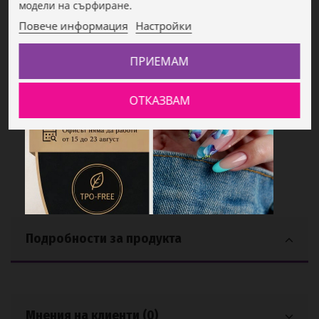
модели на сърфиране.
Pigment Yellow Topaz
10,30 €
Повече информация
Настройки
20,15 BGN
ПРИЕМАМ
Broken Glass Holografic Aurora Borealis
3,99 €
ОТКАЗВАМ
7,80 BGN
Подробности за продукта
Мнения на клиенти (0)