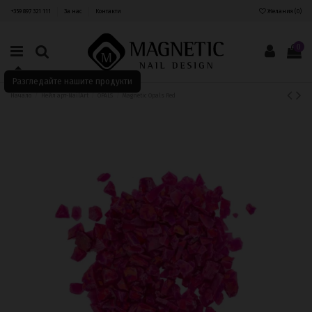
+359 897 321 111
За нас
Контакти
Желания (
0
)
0
Разгледайте нашите продукти
Начало
Нейл арт-NailArt
OPALS
Magnetic Opals Red