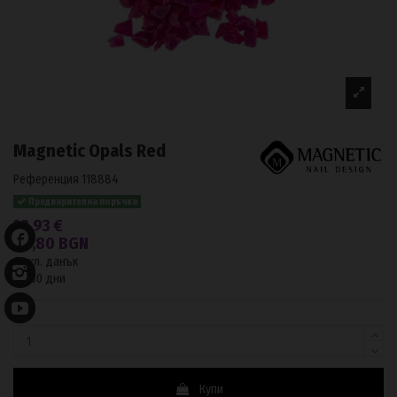
Magnetic Opals Red
Референция
118884
Предварителна поръчка
23,93 €
46,80 BGN
С вкл. данък
До 30 дни
Купи