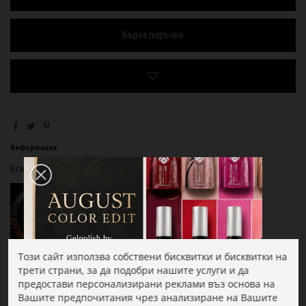
Бърза поръчка
Информация
Всички продукти на Magnetic са сертифициран от:
Този сайт използва собствени бисквитки и бисквитки на
трети страни, за да подобри нашите услуги и да
Вижте също и:
предостави персонализирани реклами въз основа на
Вашите предпочитания чрез анализиране на Вашите