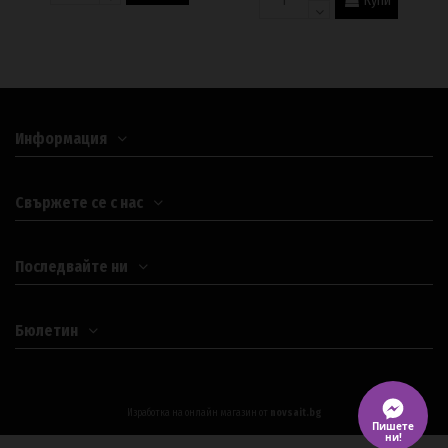
Купи
Информация
Свържете се с нас
Последвайте ни
Бюлетин
Изработка на онлайн магазин от
novsait.bg
Пишете
ни!