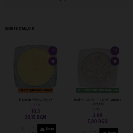
ВИЖТЕ СЪЩО И:
Последна наличност
Предварителна поръчка
Pigment Yellow Topaz
Broken Glass Holografic Aurora
Borealis
118821
118829
10.3
3.99
20,15 BGN
7,80 BGN
Купи