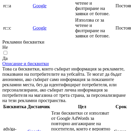
четене и
rc::a
Google
Постоя
филтриране на
заявки от ботове.
Използва се за
четене и
rc::c
Google
Постоя
филтриране на
заявки от ботове.
Рекламни бисквитки
Не
Да
Описание и бисквитки
Това са бисквитки, които събират информация за рекламите,
показвани на потребителите на уебсайта. Те могат да бъдат
анонимни, ако събират само информация за показаните
рекламни места, без да идентифицират потребителя, или
персонализирани, ако събират лична информация за
потребителя на магазина от трета страна, за персонализиране
на тези рекламни пространства.
Бисквитка
Доставчик
Цел
Срок
Тези бисквитки се използват
от Google AdWords за
повторно ангажиране на
ads/ga-
посетители, които е вероятно