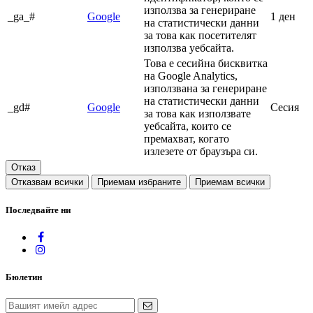
използва за генериране
_ga_#
Google
1 ден
на статистически данни
за това как посетителят
използва уебсайта.
Това е сесийна бисквитка
на Google Analytics,
използвана за генериране
на статистически данни
_gd#
Google
Сесия
за това как използвате
уебсайта, които се
премахват, когато
излезете от браузъра си.
Отказ
Отказвам всички
Приемам избраните
Приемам всички
Последвайте ни
Бюлетин