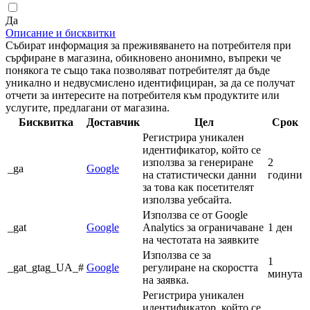
Да
Описание и бисквитки
Събират информация за преживяването на потребителя при
сърфиране в магазина, обикновено анонимно, въпреки че
понякога те също така позволяват потребителят да бъде
уникално и недвусмислено идентифициран, за да се получат
отчети за интересите на потребителя към продуктите или
услугите, предлагани от магазина.
Бисквитка
Доставчик
Цел
Срок
Регистрира уникален
идентификатор, който се
използва за генериране
2
_ga
Google
на статистически данни
години
за това как посетителят
използва уебсайта.
Използва се от Google
_gat
Google
Analytics за ограничаване
1 ден
на честотата на заявките
Използва се за
1
_gat_gtag_UA_#
Google
регулиране на скоростта
минута
на заявка.
Регистрира уникален
идентификатор, който се