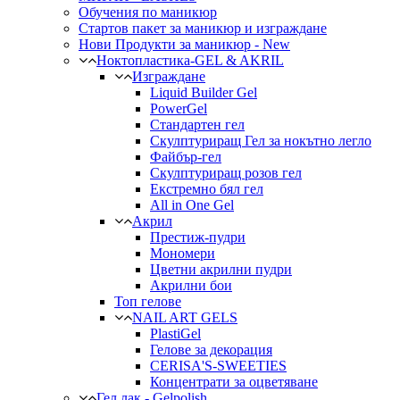
Обучения по маникюр
Стартов пакет за маникюр и изграждане
Нови Продукти за маникюр - New
Ноктопластика-GEL & AKRIL
Изграждане
Liquid Builder Gel
PowerGel
Стандартен гел
Скулптуриращ Гел за нокътно легло
Файбър-гел
Скулптуриращ розов гел
Екстремно бял гел
All in One Gel
Акрил
Престиж-пудри
Мономери
Цветни акрилни пудри
Акрилни бои
Топ гелове
NAIL ART GELS
PlastiGel
Гелове за декорация
CERISA'S-SWEETIES
Концентрати за оцветяване
Гел лак - Gelpolish