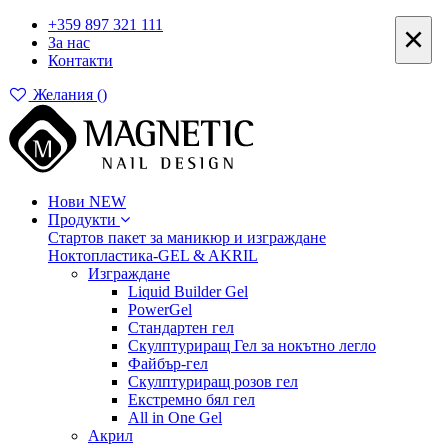
+359 897 321 111
×
За нас
Контакти
Желания (
)
Нови
NEW
Продукти
Стартов пакет за маникюр и изграждане
Ноктопластика-GEL & AKRIL
Изграждане
Liquid Builder Gel
PowerGel
Стандартен гел
Скулптуриращ Гел за нокътно легло
Файбър-гел
Скулптуриращ розов гел
Екстремно бял гел
All in One Gel
Акрил