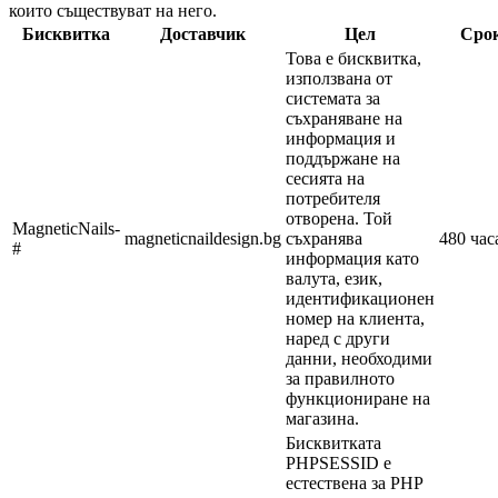
които съществуват на него.
Бисквитка
Доставчик
Цел
Сро
Това е бисквитка,
използвана от
системата за
съхраняване на
информация и
поддържане на
сесията на
потребителя
отворена. Той
MagneticNails-
magneticnaildesign.bg
съхранява
480 час
#
информация като
валута, език,
идентификационен
номер на клиента,
наред с други
данни, необходими
за правилното
функциониране на
магазина.
Бисквитката
PHPSESSID е
естествена за PHP