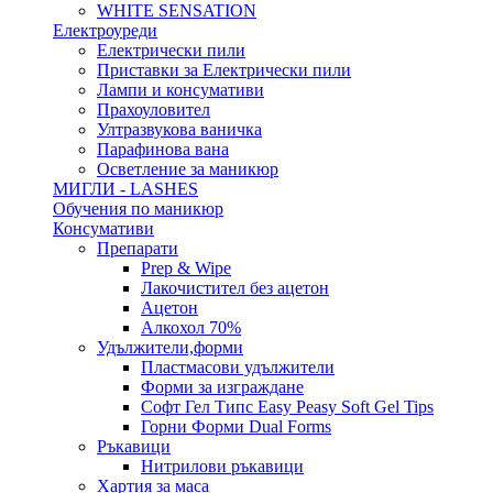
WHITE SENSATION
Електроуреди
Електрически пили
Приставки за Електрически пили
Лампи и консумативи
Прахоуловител
Ултразвукова ваничка
Парафинова вана
Осветление за маникюр
МИГЛИ - LASHES
Обучения по маникюр
Консумативи
Препарати
Prep & Wipe
Лакочистител без ацетон
Ацетон
Алкохол 70%
Удължители,форми
Пластмасови удължители
Форми за изграждане
Софт Гел Типс Easy Peasy Soft Gel Tips
Горни Форми Dual Forms
Ръкавици
Нитрилови ръкавици
Хартия за маса