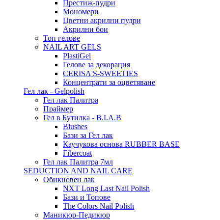
Престиж-пудри
Мономери
Цветни акрилни пудри
Акрилни бои
Топ гелове
NAIL ART GELS
PlastiGel
Гелове за декорация
CERISA'S-SWEETIES
Концентрати за оцветяване
Гел лак - Gelpolish
Гел лак Палитра
Праймер
Гел в Бутилка - B.I.A.B
Blushes
Бази за Гел лак
Каучукова основа RUBBER BASE
Fibercoat
Гел лак Палитра 7мл
SEDUCTION AND NAIL CARE
Обикновен лак
NXT Long Last Nail Polish
Бази и Топове
The Colors Nail Polish
Маникюр-Педикюр