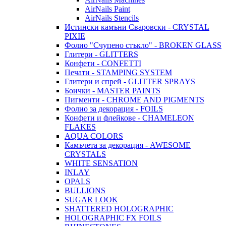
AirNails Paint
AirNails Stencils
Истински камъни Сваровски - CRYSTAL
PIXIE
Фолио "Счупено стъкло" - BROKEN GLASS
Глитери - GLITTERS
Конфети - CONFETTI
Печати - STAMPING SYSTEM
Глитери и спрей - GLITTER SPRAYS
Боички - MASTER PAINTS
Пигменти - CHROME AND PIGMENTS
Фолио за декорация - FOILS
Конфети и флейкове - CHAMELEON
FLAKES
AQUA COLORS
Камъчета за декорация - AWESOME
CRYSTALS
WHITE SENSATION
INLAY
OPALS
BULLIONS
SUGAR LOOK
SHATTERED HOLOGRAPHIC
HOLOGRAPHIC FX FOILS