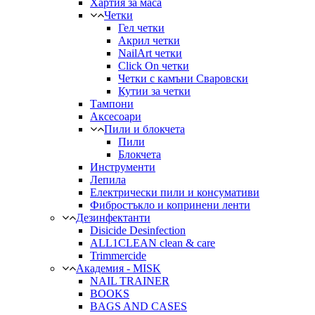
Хартия за маса
Четки
Гел четки
Акрил четки
NailArt четки
Click On четки
Четки с камъни Сваровски
Кутии за четки
Тампони
Аксесоари
Пили и блокчета
Пили
Блокчета
Инструменти
Лепила
Електрически пили и консумативи
Фибростъкло и копринени ленти
Дезинфектанти
Disicide Desinfection
ALL1CLEAN clean & care
Trimmercide
Академия - MISK
NAIL TRAINER
BOOKS
BAGS AND CASES