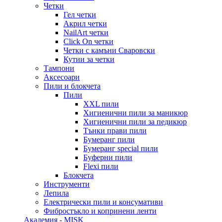
Четки
Гел четки
Акрил четки
NailArt четки
Click On четки
Четки с камъни Сваровски
Кутии за четки
Тампони
Аксесоари
Пили и блокчета
Пили
XXL пили
Хигиенични пили за маникюр
Хигиенични пили за педикюр
Тънки прави пили
Бумеранг пили
Бумеранг special пили
Буферни пили
Flexi пили
Блокчета
Инструменти
Лепила
Електрически пили и консумативи
Фибростъкло и копринени ленти
Академия - MISK