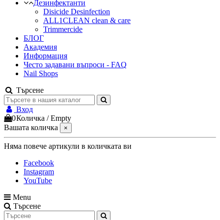
Дезинфектанти
Disicide Desinfection
ALL1CLEAN clean & care
Trimmercide
БЛОГ
Академия
Информация
Често задавани въпроси - FAQ
Nail Shops
Търсене
Вход
0
Количка
/
Empty
Вашата количка
×
Няма повече артикули в количката ви
Facebook
Instagram
YouTube
Menu
Търсене