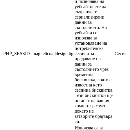
и позволява на
уебсайтовете да
съхраняват
сериализирани
данни за
състоянието. На
уебсайта се
използва за
установяване на
потребителска
PHP_SESSID
magneticnaildesign.bg
сесия и за
Сесия
предаване на
данни за
състоянието чрез
временна
бисквитка, която е
известна като
сесийна бисквитка.
Тези бисквитки ще
останат на вашия
компютър само
докато не
затворите браузъра
си.
Използва се за