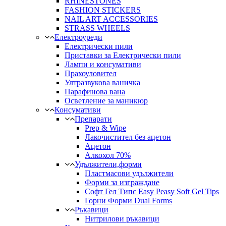
RHINESTONES
FASHION STICKERS
NAIL ART ACCESSORIES
STRASS WHEELS
Електроуреди
Електрически пили
Приставки за Електрически пили
Лампи и консумативи
Прахоуловител
Ултразвукова ваничка
Парафинова вана
Осветление за маникюр
Консумативи
Препарати
Prep & Wipe
Лакочистител без ацетон
Ацетон
Алкохол 70%
Удължители,форми
Пластмасови удължители
Форми за изграждане
Софт Гел Типс Easy Peasy Soft Gel Tips
Горни Форми Dual Forms
Ръкавици
Нитрилови ръкавици