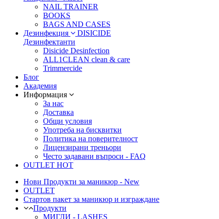
NAIL TRAINER
BOOKS
BAGS AND CASES
Дезинфекция
DISICIDE
Дезинфектанти
Disicide Desinfection
ALL1CLEAN clean & care
Trimmercide
Блог
Академия
Информация
За нас
Доставка
Общи условия
Употреба на бисквитки
Политика на поверителност
Лицензирани треньори
Често задавани въпроси - FAQ
OUTLET
HOT
Нови Продукти за маникюр - New
OUTLET
Стартов пакет за маникюр и изграждане
Продукти
МИГЛИ - LASHES