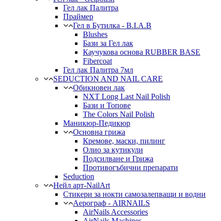
Гел лак Палитра
Праймер
Гел в Бутилка - B.I.A.B
Blushes
Бази за Гел лак
Каучукова основа RUBBER BASE
Fibercoat
Гел лак Палитра 7мл
SEDUCTION AND NAIL CARE
Обикновен лак
NXT Long Last Nail Polish
Бази и Топове
The Colors Nail Polish
Маникюр-Педикюр
Основна грижа
Кремове, маски, пилинг
Олио за кутикули
Подсилване и Грижа
Противогъбични препарати
Seduction
Нейл арт-NailArt
Стикери за нокти самозалепващи и водни
Аерограф - AIRNAILS
AirNails Accessories
AirNails Machines