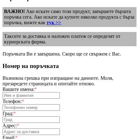
ВАЖНО!
Ако искате само този продукт, завършете бързата
поръчка сега. Ако искате да купите няколко продукта с бърза
поръчка, вижте как
тук >>
Таксите за доставка и наложен платеж се определят от
куриерската фирма.
Поръчката Ви е завършена. Скоро ще се свържем с Вас.
Номер на поръчката
Възникна грешка при изпращане на данните. Моля,
презаредете страницата и опитайте отново.
Вашите имена:
*
Телефон:
*
Град:
*
Адрес:
*
Email:
*