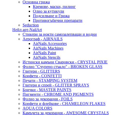
Основна грижа
Кремове, маски, пилинг
Олио за кутикули
Подсилване и Грижа
Противогъбични препарати
Seduction
Нейл арт-NailArt
Стикери за нокти самозалепващи и водни
Аерограф - AIRNAILS
AirNails Accessories
AirNails Machines
AirNails Paint
AirNails Stencils
Истински камъни Сваровски - CRYSTAL PIXIE
Фолио "Счупено стъкло" - BROKEN GLASS
Глитери - GLITTERS
Конфети - CONFETTI
Печати - STAMPING SYSTEM
Глитери и спрей - GLITTER SPRAYS
Боички - MASTER PAINTS
Пигменти - CHROME AND PIGMENTS
Фолио за декорация - FOILS
Конфети и флейкове - CHAMELEON FLAKES
AQUA COLORS
Камъчета за декорация - AWESOME CRYSTALS