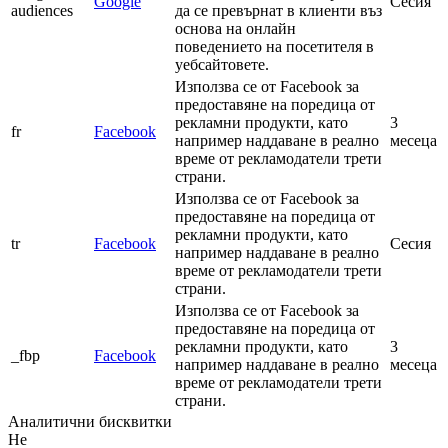
Google
Сесия
audiences
да се превърнат в клиенти въз
основа на онлайн
поведението на посетителя в
уебсайтовете.
Използва се от Facebook за
предоставяне на поредица от
рекламни продукти, като
3
fr
Facebook
например наддаване в реално
месеца
време от рекламодатели трети
страни.
Използва се от Facebook за
предоставяне на поредица от
рекламни продукти, като
tr
Facebook
Сесия
например наддаване в реално
време от рекламодатели трети
страни.
Използва се от Facebook за
предоставяне на поредица от
рекламни продукти, като
3
_fbp
Facebook
например наддаване в реално
месеца
време от рекламодатели трети
страни.
Аналитични бисквитки
Не