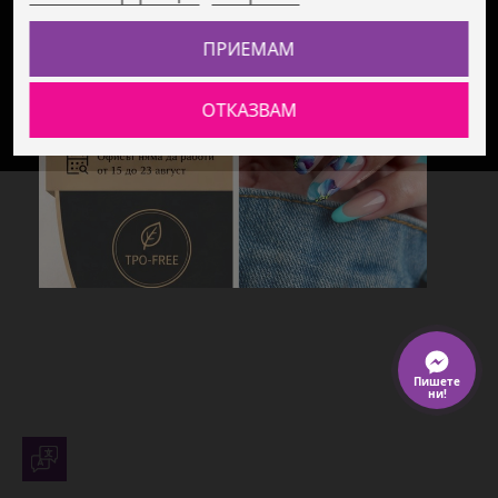
ПРИЕМАМ
Бюлетин
ОТКАЗВАМ
Изработка на онлайн магазин от
novsait.bg
Пишете
ни!