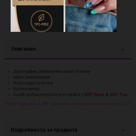
Описание
Дълготрайни, обикновени лакове за нокти
Силно пигментирани
Подходящи за печати
Бързосъхнещи
За най-добри резултати съчетавайте с
NXT Base
&
NXT Top
!!! Не съдържа 1 300 доказано канцерогенни вещества !!!!
Подробности за продукта