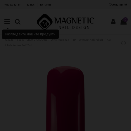
+359 897 321 111
За нас
Контакти
Желания (
0
)
0
Разгледайте нашите продукти
Начало
SEDUCTION AND NAIL CARE
Обикновен лак
NXT Long Last Nail Polish
NXT
Polish Armine Red 7.5ml