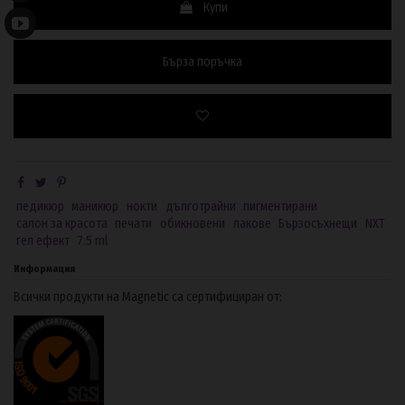
Купи
Бърза поръчка
педикюр
маникюр
нокти
дълготрайни
пигментирани
салон за красота
печати
обикновени
лакове
Бързосъхнещи
NXT
гел ефект
7.5 ml
Информация
Всички продукти на Magnetic са сертифициран от: