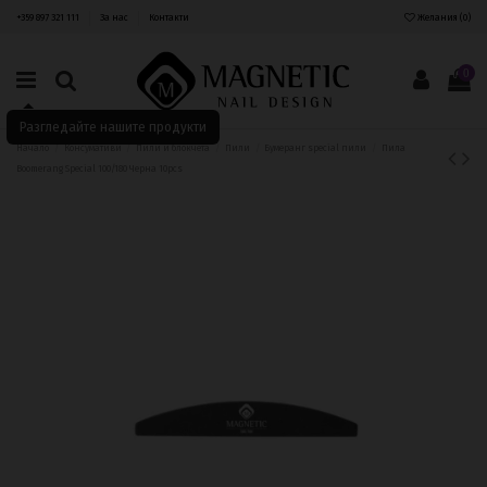
+359 897 321 111
За нас
Контакти
Желания (
0
)
0
Разгледайте нашите продукти
Начало
Консумативи
Пили и блокчета
Пили
Бумеранг special пили
Пила
Boomerang Special 100/180 Черна 10pcs