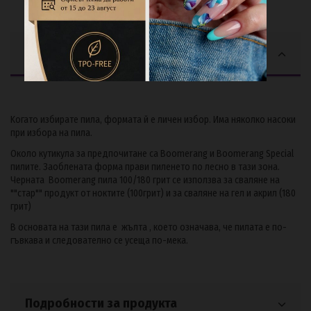
Описание
Kогато избирате пила, формата й е личен избор. Има няколко насоки
при избора на пила.
Около кутикула за предпочитане са Boomerang и Boomerang Special
пилите. Заоблената форма прави пиленето по лесно в тази зона.
Черната Boomerang пила 100/180 грит се използва за сваляне на
""стар"" продукт от ноктите (100грит) и за сваляне на гел и акрил (180
грит)
В основата на тази пила е
жълта
, което означава, че пилата е по-
гъвкава и следователно се усеща по-мека.
Подробности за продукта