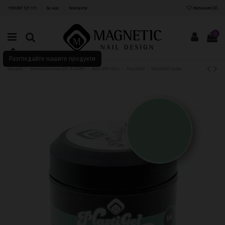
+359 897 321 111
За нас
Контакти
Желания (
0
)
0
Разгледайте нашите продукти
Начало
Ноктопластика-GEL & AKRIL
NAIL ART GELS
PlastiGel
PlastiGel Лайм