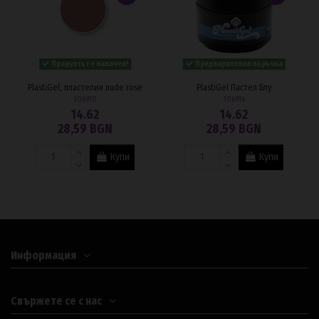
Продуктът е наличен!
Предварителна поръчка
PlastiGel, пластелин nude rose
PlastiGel Пастел Блу
106910
106916
14.62
14.62
28,59 BGN
28,59 BGN
Купи
Купи
Информация
Свържете се с нас