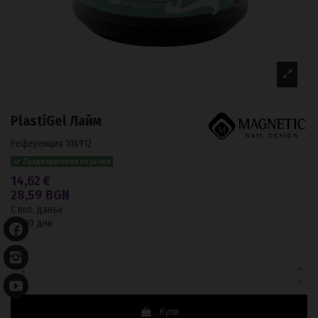
PlastiGel Лайм
Референция
106912
Предварителна поръчка
14,62 €
28,59 BGN
С вкл. данък
До 30 дни
Купи