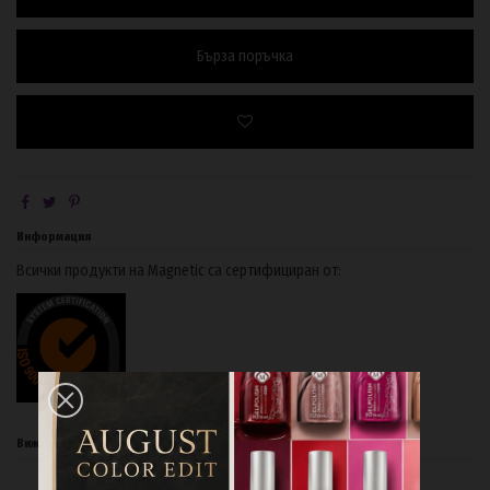
Бърза поръчка
Информация
Всички продукти на Magnetic са сертифициран от:
Вижте също и: