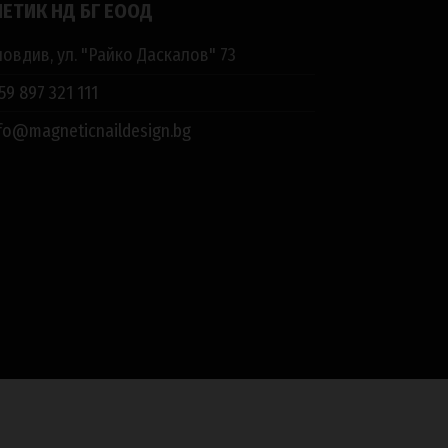
ЕТИК НД БГ ЕООД
овдив, ул. "Райко Даскалов" 73
59 897 321 111
fo@magneticnaildesign.bg