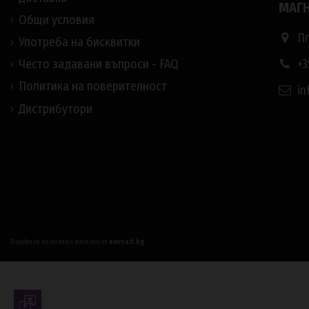
МАГН
Общи условия
Пл
Употреба на бисквитки
+3
Често задавани въпроси - FAQ
Политика на поверителност
in
Дистрибутори
Изработка на онлайн магазин от
novsait.bg