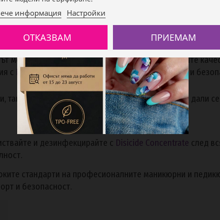
ече информация
Настройки
на:
Материалът гарантира устойчивост на износване и дъ
изрязване.
ОТКАЗВАМ
ПРИЕМАМ
контрол, дори при продължителна работа.
т може да издържи до 5 години, без да губи своите качес
ия с
Disicide Concentrate
, гарантирайки хигиенична и безоп
, така и за опитни професионалисти. Независимо дали се 
чиствайте и дезинфекцирайте с
Disicide Concentrate
след вс
лност.
оките стандарти на професионалните маникюрни и педикю
орт и безопасност.