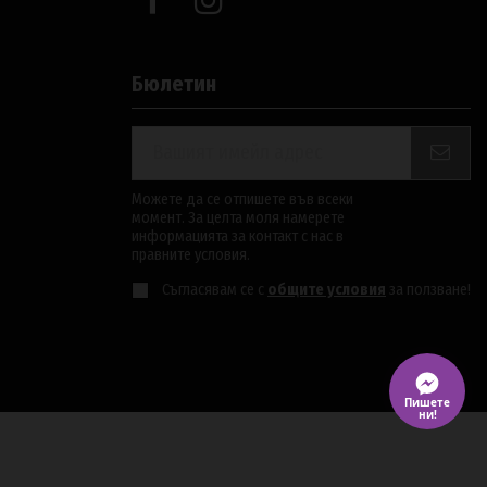
Бюлетин
Можете да се отпишете във всеки
момент. За целта моля намерете
информацията за контакт с нас в
правните условия.
Съгласявам се с
общите условия
за ползване!
Пишете
ни!