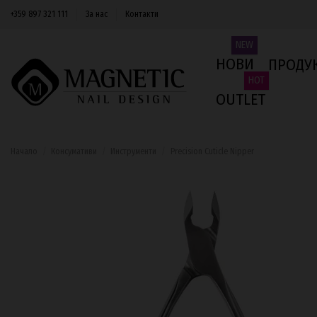
+359 897 321 111
За нас
Контакти
NEW
НОВИ
ПРОДУ
HOT
OUTLET
Начало
Консумативи
Инструменти
Precision Cuticle Nipper