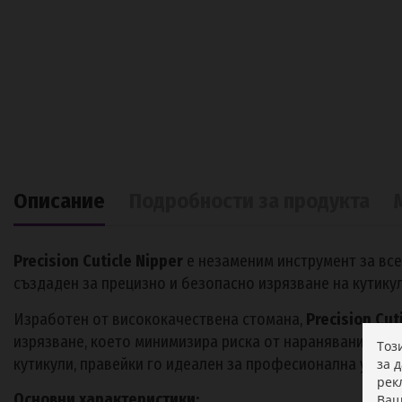
Описание
Подробности за продукта
Precision Cuticle Nipper
е незаменим инструмент за все
създаден за прецизно и безопасно изрязване на кутику
Изработен от висококачествена стомана,
Precision Cut
изрязване, което минимизира риска от наранявания или
Тоз
кутикули, правейки го идеален за професионална употр
за 
рек
Основни характеристики:
Ваш