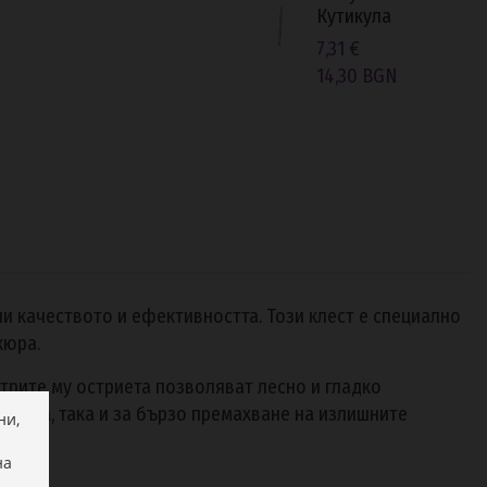
Кутикула
7,31 €
14,30 BGN
 качеството и ефективността. Този клест е специално
кюра.
трите му остриета позволяват лесно и гладко
абота, така и за бързо премахване на излишните
ни,
на