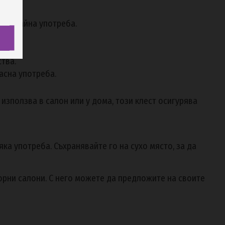
лготрайна употреба.
тва.
асна употреба.
използва в салон или у дома, този клест осигурява
яка употреба. Съхранявайте го на сухо място, за да
рни салони. С него можете да предложите на своите