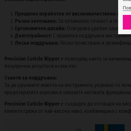
Пов
Прецизно изработен от висококачествена стома
Ръчно заточване:
За оптимална точност и гладко 
Ергономичен дизайн:
Осигурява удобен захват и 
Дълготрайност:
С правилна поддръжка инструментъ
Лесна поддръжка:
Лесно почистване и дезинфекц
Precision Cuticle Nipper
е подходящ както за начинаещи
безупречни резултати всеки път.
Съвети за поддръжка:
За да удължите живота на инструмента, редовно го по
предотвратите корозия и запазите неговата функциона
Precision Cuticle Nipper
е създаден да отговаря на вис
клиенти грижа от най-високо ниво, комбинирана с комф