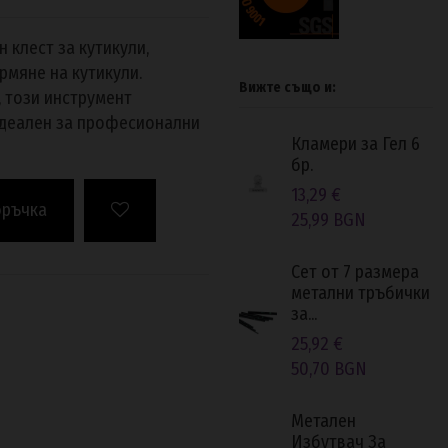
 клест за кутикули,
рмяне на кутикули.
Вижте също и:
 този инструмент
идеален за професионални
Кламери за Гел 6
бр.
13,29 €
оръчка
25,99 BGN
Сет от 7 размера
метални тръбички
за...
25,92 €
50,70 BGN
Метален
Избутвач За