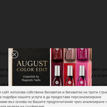
Мнения на клиенти
(0)
ки професионален маникюрист или педикюрист, който цени
лите, осигурявайки идеален завършек на маникюра и педи
icle Nipper
е ръчно заточен за максимална прецизност. Ос
 дразнения. Инструментът е подходящ както за детайлна р
и сайт използва собствени бисквитки и бисквитки на трети стра
еба.
да подобри нашите услуги и да предостави персонализирани
лами въз основа на Вашите предпочитания чрез анализиране 
ите модели на сърфиране.