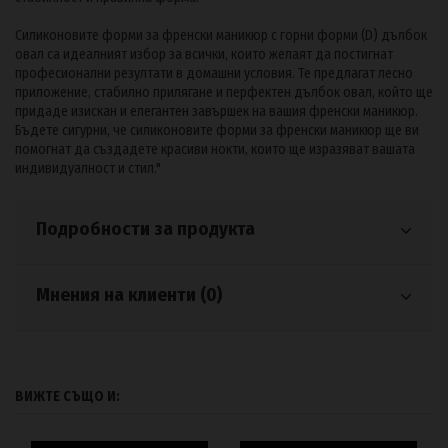
Силиконовите форми за френски маникюр с горни форми (D) дълбок
овал са идеалният избор за всички, които желаят да постигнат
професионални резултати в домашни условия. Те предлагат лесно
приложение, стабилно прилягане и перфектен дълбок овал, който ще
придаде изискан и елегантен завършек на вашия френски маникюр.
Бъдете сигурни, че силиконовите форми за френски маникюр ще ви
помогнат да създадете красиви нокти, които ще изразяват вашата
индивидуалност и стил."
Подробности за продукта
Мнения на клиенти (0)
ВИЖТЕ СЪЩО И: