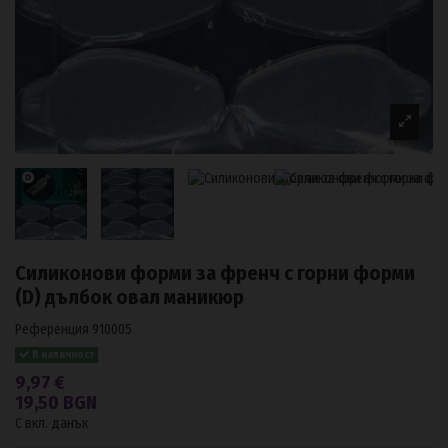
Силиконови форми за френч с горни форми
(D) дълбок овал маникюр
Референция
910005
В наличност
9,97 €
19,50 BGN
С вкл. данък