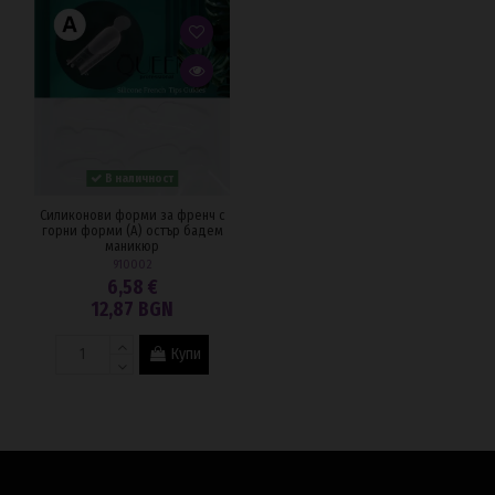
В наличност
Силиконови форми за френч с
горни форми (А) остър бадем
маникюр
910002
6,58 €
12,87 BGN
Купи