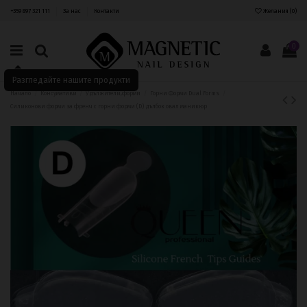
+359 897 321 111
За нас
Контакти
Желания (
0
)
0
Разгледайте нашите продукти
Начало
Консумативи
Удължители,форми
Горни Форми Dual Forms
Силиконови форми за френч с горни форми (D) дълбок овал маникюр