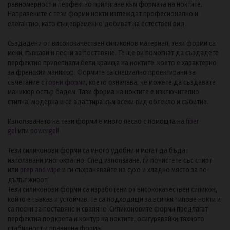
равномерност и перфектно прилягане към формата на ноктите.
Направените с тези форми нокти изглеждат професионално и
елегантно, като същевременно добиват на естествен вид.
Създадени от висококачествен силиконов материал, тези форми са
меки, гъвкави и лесни за поставяне. Те ще ви помогнат да създадете
перфектно прилепнали бели краища на ноктите, което е характерно
за френския маникюр. Формите са специално проектирани за
съчетание с
горни форми
, което означава, че можете да създавате
маникюр остър бадем. Тази форма на ноктите е изключително
стилна, модерна и се адаптира към всеки вид облекло и събитие.
Използването на тези форми е много лесно с помощта на
fiber
gel
или
powergel
!
Тези силиконови форми са много удобни и могат да бъдат
използвани многократно. След използване, ги почистете със спирт
или
prep and wipe
и ги съхранявайте на сухо и хладно място за по-
дълъг живот.
Тези силиконови форми са изработени от висококачествен силикон,
който е гъвкав и устойчив. Те са подходящи за всички типове нокти и
са лесни за поставяне и сваляне. Силиконовите форми предлагат
перфектна подкрепа и контур на ноктите, осигурявайки тяхното
стабилност и правилна форма.