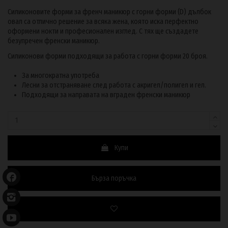
Силиконовите форми за френч маникюр с горни форми (D) дълбок
овал са отлично решение за всяка жена, която иска перфектно
оформени нокти и професионален изглед. С тях ще създадете
безупречен френски маникюр.
Силиконови форми подходящи за работа с горни форми 20 броя.
За многократна употреба
Лесни за отстраняване след работа с акригел/полигел и гел.
Подходящи за направата на вграден френски маникюр
Купи
Бърза поръчка