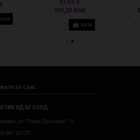
51,84 €
N
101,39 BGN
Купи
Купи
жете се с нас
ЕТИК НД БГ ЕООД
овдив, ул. "Райко Даскалов" 73
59 897 321 111