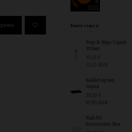
оръчка
Вижте също и:
Prep & Wipe Спрей
100мл
15,50 €
30,32 BGN
NailArt кутия,
черна
28,58 €
55,90 BGN
Nail Art
Accessoires Box