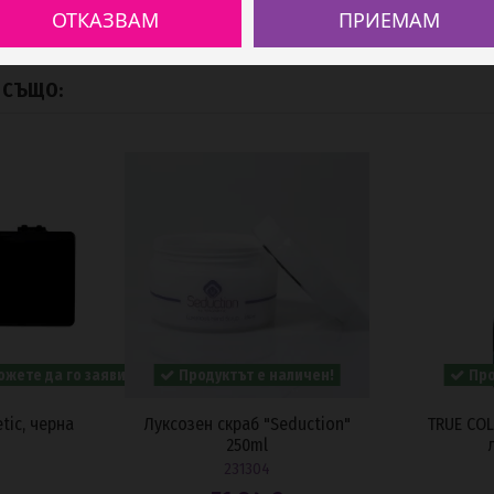
ОТКАЗВАМ
ПРИЕМАМ
А СЪЩО:
ожете да го заявите.
Продуктът е наличен!
Про
tic, черна
Луксозен скраб "Seduction"
TRUE COL
250ml
231304