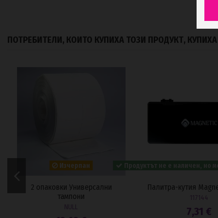
ПОТРЕБИТЕЛИ, КОИТО КУПИХА ТОЗИ ПРОДУКТ, КУПИХ
Изчерпан
Продуктът не е наличен, но м
2 опаковки Универсални
Палитра-кутия Magne
тампони
117144
NULL
7,31 €