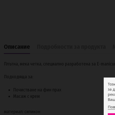
Описание
Подробности за продукта
Плътна, мека четка, специално разработена за E-manicur
Подходяща за:
Тоз
за 
Почистване на фин прах
рек
Масаж с крем
Ваш
Пов
материал: силикон