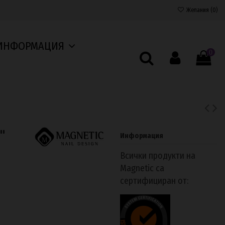
Желания (
0
)
ИНФОРМАЦИЯ
0
"
Информация
Всички продукти на
Magnetic са
сертифициран от: