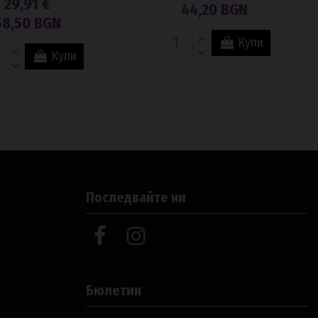
29,91 €
44,20 BGN
58,50 BGN
Купи
Купи
Последвайте ни
Бюлетин