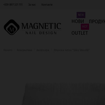
+359 897 321 111
За нас
Контакти
NEW
НОВИ
ПРОДУ
HOT
OUTLET
Начало
Консумативи
Аксесоари
Японска четка "Silky Smooth"