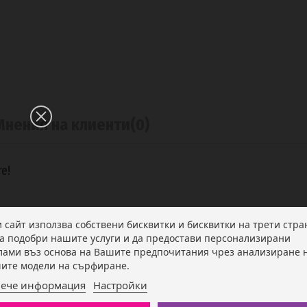
Мнения на клиенти
(0)
e!
и сайт използва собствени бисквитки и бисквитки на трети стра
да подобри нашите услуги и да предостави персонализирани
лами въз основа на Вашите предпочитания чрез анализиране 
ите модели на сърфиране.
ече информация
Настройки