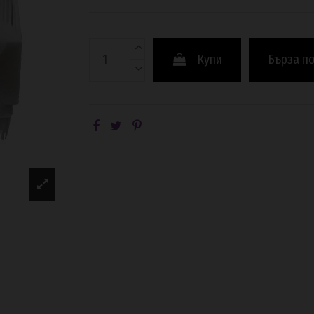
Купи
Бърза п