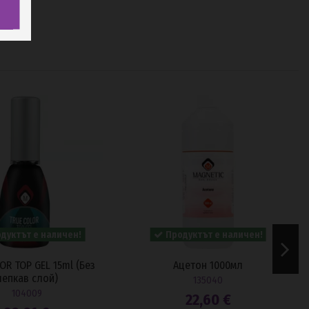
дуктът е наличен!
Продуктът е наличен!
OR TOP GEL 15ml (Без
Ацетон 1000мл
лепкав слой)
135040
104009
22,60 €