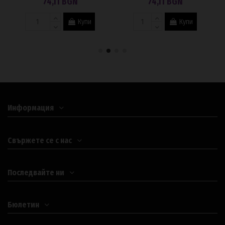
74,11 BGN
74,11 BGN
Купи
Купи
Информация
Свържете се с нас
Последвайте ни
Бюлетин