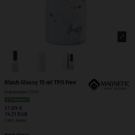
Blush Glassy 15 ml TPO Free
Референция
231417
В наличност
37,89 €
74,11 BGN
С вкл. данък
Blush Glassy