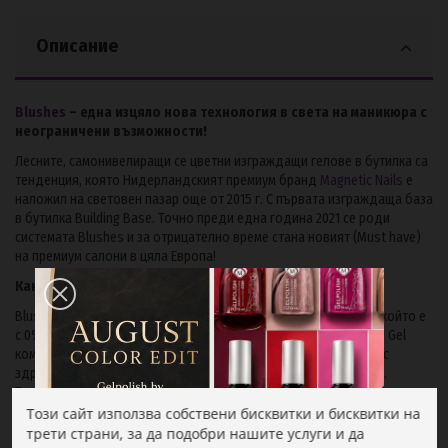
Описание
Blushes
– една изцяло нова технология в света на маникюра с
неограничени възможности!
Лесните, самонивелиращи се цветни изграждащи гелове в бутилка са
тенденция, която Нидерландският премиум бранд
Magnetic Nails
е
наложил на световен пазар още от 2015 г. С първата изграждаща база
в бутилка Building Base. Точно преди една година 2021 се роди
системата Blushes и за отрицателно време стана новият (Must have)
на премиум салони в цяла Европа!
Какво е всъщност?
Blushes системата е нова формула изграждащ гел в бутилка, който е
с 0% киселини, 100% веган и не е тестван върху животни. Blush Gel
комбинира екстремната издръжливоста на Rubber base Gel със
здравината на FIBERCOAT , бърза нивелация без да се разтича.
Техниката без пилене е детска игра с този продукт.
Този сайт използва собствени бисквитки и бисквитки на
Blush Glassy 15 ml
може да се използва: на тънк слой като лак или с
трети страни, за да подобри нашите услуги и да
обем за плоски нокти,