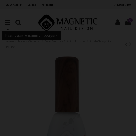
+359 897 321 111
За нас
Контакти
Желания (
0
)
0
Разгледайте нашите продукти
Начало
Гел лак - Gelpolish
Гел в Бутилка - B.I.A.B
Blushes
Blush Glassy 15 ml
TPO Free