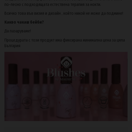
по-лесно с подходящата естествена терапия за нокти.
Всичко това във визия и дизайн , който никой не може да подмине!
Kакво чакаш бейби?
Да пазаруваме!
Процедурата с този продукт има фиксирана минимална цена за цяла
България