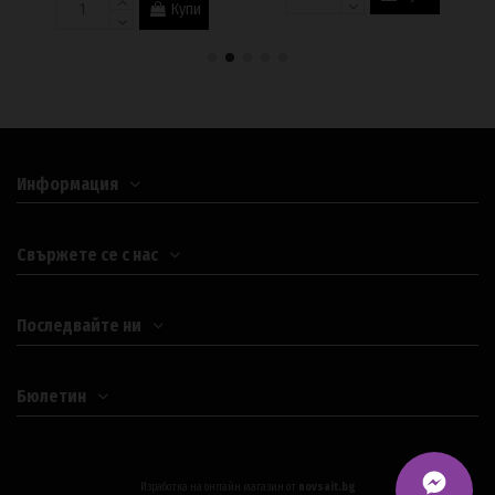
Купи
Информация
Свържете се с нас
Последвайте ни
Бюлетин
Изработка на онлайн магазин от
novsait.bg