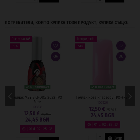
ПОТРЕБИТЕЛИ, КОИТО КУПИХА ТОЗИ ПРОДУКТ, КУПИХА СЪЩО:
Разпродажба!
Разпродажба!
-51%
-51%
В наличност
В наличност
Геллак MEY'S CHOICE 2022 TPO
Геллак Rose Rhapsody TPO-FREE
Free
103620
103535
12,50 €
25,26 €
12,50 €
25,26 €
24,45 BGN
24,45 BGN
01
d.
02
:
25
:
33
01
d.
02
:
25
:
33
Купи