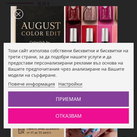
16,28 €
31,84 BGN
Диспенсър с помпа 120мл
5,32 €
10,41 BGN
Този сайт използва собствени бисквитки и бисквитки на
трети страни, за да подобри нашите услуги и да
предостави персонализирани реклами въз основа на
Вашите предпочитания чрез анализиране на Вашите
модели на сърфиране.
Повече информация
Настройки
Подробности за продукта
ПРИЕМАМ
ОТКАЗВАМ
В наличност
5 Артикула
Мнения на клиенти (0)