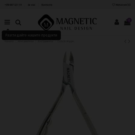
+359 897 321 111
За нас
Контакти
Желания (
0
)
0
Разгледайте нашите продукти
Начало
Консумативи
Инструменти
Cuticle Nipper