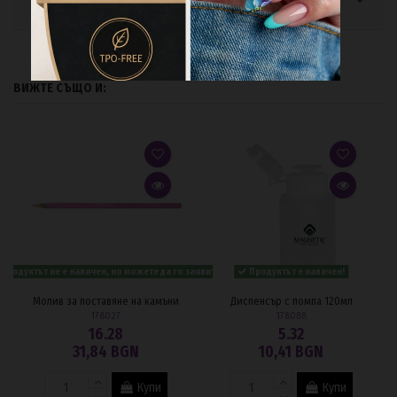
ВИЖТЕ СЪЩО И:
Продуктът не е наличен, но можете да го заявите.
Продуктът е наличен!
Молив за поставяне на камъни
Диспенсър с помпа 120мл
178027
178088
16.28
5.32
31,84 BGN
10,41 BGN
Купи
Купи