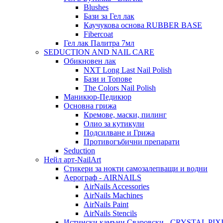
Blushes
Бази за Гел лак
Каучукова основа RUBBER BASE
Fibercoat
Гел лак Палитра 7мл
SEDUCTION AND NAIL CARE
Обикновен лак
NXT Long Last Nail Polish
Бази и Топове
The Colors Nail Polish
Маникюр-Педикюр
Основна грижа
Кремове, маски, пилинг
Олио за кутикули
Подсилване и Грижа
Противогъбични препарати
Seduction
Нейл арт-NailArt
Стикери за нокти самозалепващи и водни
Аерограф - AIRNAILS
AirNails Accessories
AirNails Machines
AirNails Paint
AirNails Stencils
Истински камъни Сваровски - CRYSTAL PIX