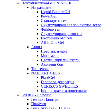
Ноктопластика-GEL & AKRIL
Изграждане
Liquid Builder Gel
PowerGel
Стандартен гел
Скулптуриращ Гел за нокътно легло
Файбър-гел
Скулптуриращ розов гел
Екстремно бял гел
All in One Gel
Акрил
Престиж-пудри
Мономери
Цветни акрилни пудри
Акрилни бои
Топ гелове
NAIL ART GELS
PlastiGel
Гелове за декорация
CERISA'S-SWEETIES
Концентрати за оцветяване
Гел лак - Gelpolish
Гел лак Палитра
Праймер
Гел в Бутилка - B.I.A.B