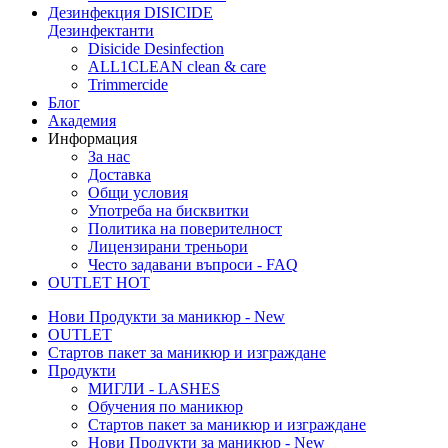
Дезинфекция
DISICIDE
Дезинфектанти
Disicide Desinfection
ALL1CLEAN clean & care
Trimmercide
Блог
Академия
Информация
За нас
Доставка
Общи условия
Употреба на бисквитки
Политика на поверителност
Лицензирани треньори
Често задавани въпроси - FAQ
OUTLET
HOT
Нови Продукти за маникюр - New
OUTLET
Стартов пакет за маникюр и изграждане
Продукти
МИГЛИ - LASHES
Обучения по маникюр
Стартов пакет за маникюр и изграждане
Нови Продукти за маникюр - New