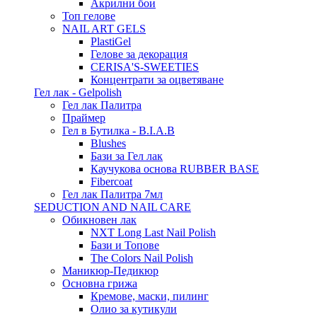
Акрилни бои
Топ гелове
NAIL ART GELS
PlastiGel
Гелове за декорация
CERISA'S-SWEETIES
Концентрати за оцветяване
Гел лак - Gelpolish
Гел лак Палитра
Праймер
Гел в Бутилка - B.I.A.B
Blushes
Бази за Гел лак
Каучукова основа RUBBER BASE
Fibercoat
Гел лак Палитра 7мл
SEDUCTION AND NAIL CARE
Обикновен лак
NXT Long Last Nail Polish
Бази и Топове
The Colors Nail Polish
Маникюр-Педикюр
Основна грижа
Кремове, маски, пилинг
Олио за кутикули