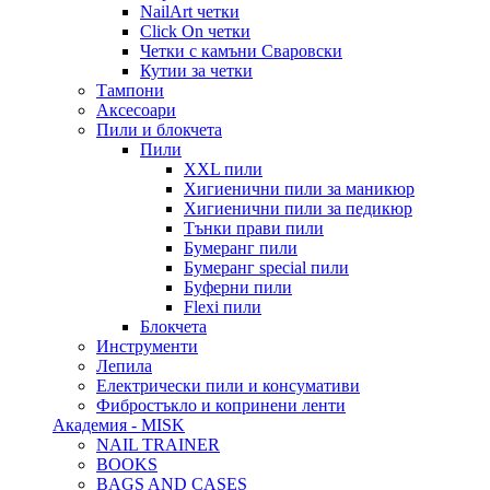
NailArt четки
Click On четки
Четки с камъни Сваровски
Кутии за четки
Тампони
Аксесоари
Пили и блокчета
Пили
XXL пили
Хигиенични пили за маникюр
Хигиенични пили за педикюр
Тънки прави пили
Бумеранг пили
Бумеранг special пили
Буферни пили
Flexi пили
Блокчета
Инструменти
Лепила
Електрически пили и консумативи
Фибростъкло и копринени ленти
Академия - MISK
NAIL TRAINER
BOOKS
BAGS AND CASES