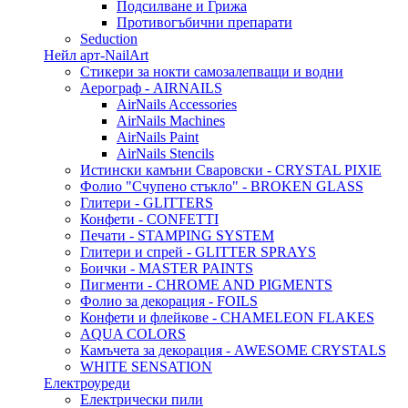
Подсилване и Грижа
Противогъбични препарати
Seduction
Нейл арт-NailArt
Стикери за нокти самозалепващи и водни
Аерограф - AIRNAILS
AirNails Accessories
AirNails Machines
AirNails Paint
AirNails Stencils
Истински камъни Сваровски - CRYSTAL PIXIE
Фолио "Счупено стъкло" - BROKEN GLASS
Глитери - GLITTERS
Конфети - CONFETTI
Печати - STAMPING SYSTEM
Глитери и спрей - GLITTER SPRAYS
Боички - MASTER PAINTS
Пигменти - CHROME AND PIGMENTS
Фолио за декорация - FOILS
Конфети и флейкове - CHAMELEON FLAKES
AQUA COLORS
Камъчета за декорация - AWESOME CRYSTALS
WHITE SENSATION
Електроуреди
Електрически пили