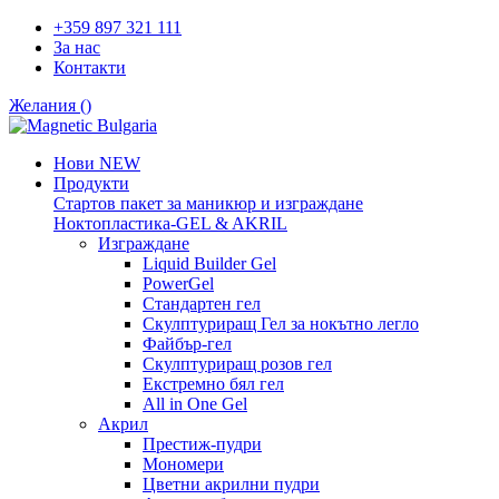
+359 897 321 111
За нас
Контакти
Желания (
)
Нови
NEW
Продукти
Стартов пакет за маникюр и изграждане
Ноктопластика-GEL & AKRIL
Изграждане
Liquid Builder Gel
PowerGel
Стандартен гел
Скулптуриращ Гел за нокътно легло
Файбър-гел
Скулптуриращ розов гел
Екстремно бял гел
All in One Gel
Акрил
Престиж-пудри
Мономери
Цветни акрилни пудри