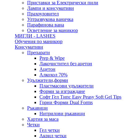
Приставки за Електрически пили
Лампи и консумативи
Прахоуловител
Ултразвукова ваничка
Парафинова вана
Осветление за маникюр
МИГЛИ - LASHES
Обучения по маникюр
Консумативи
Препарати
Prep & Wipe
Лакочистител без ацетон
Ацетон
Алкохол 70%
Удължители,форми
Пластмасови удължители
Форми за изграждане
Софт Гел Типс Easy Peasy Soft Gel Tips
Горни Форми Dual Forms
Ръкавици
Нитрилови ръкавици
Хартия за маса
Четки
Гел четки
Акрил четки