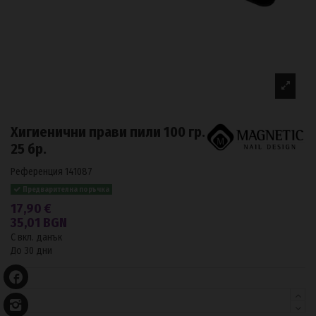
Хигиенични прави пили 100 гр.
25 бр.
Референция
141087
Предварителна поръчка
17,90 €
35,01 BGN
С вкл. данък
До 30 дни