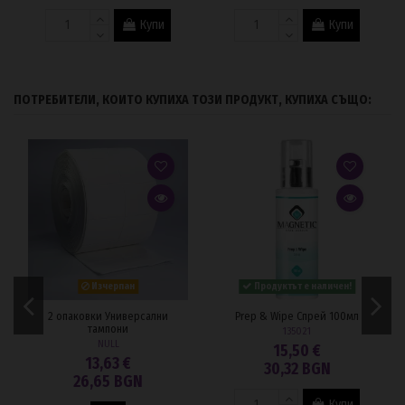
Купи
Купи
ПОТРЕБИТЕЛИ, КОИТО КУПИХА ТОЗИ ПРОДУКТ, КУПИХА СЪЩО:
Изчерпан
Продуктът е наличен!
2 опаковки Универсални
Prep & Wipe Спрей 100мл
тампони
135021
NULL
15,50 €
13,63 €
30,32 BGN
26,65 BGN
Купи