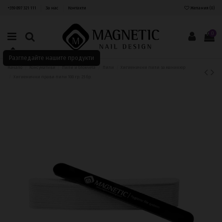
+359 897 321 111
За нас
Контакти
Желания (
0
)
0
Разгледайте нашите продукти
Начало
Консумативи
Пили и блокчета
Пили
Хигиенични пили за маникюр
Хигиенични прави пили 100 гр. 25 бр.