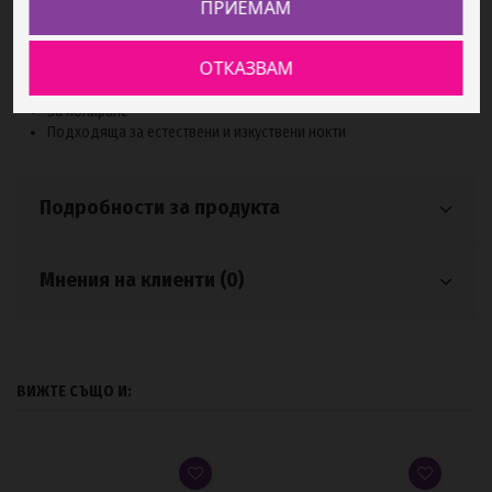
ПРИЕМАМ
Описание
ОТКАЗВАМ
За полиране
Подходяща за естествени и изкуствени нокти
Подробности за продукта
Мнения на клиенти (0)
ВИЖТЕ СЪЩО И: