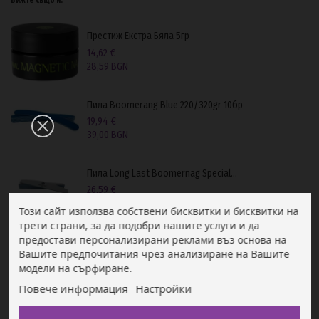
Вижте също и:
Престиж Екстра Бяла 5гр
14,62 €
28,59 BGN
Пила Boomerang Blue 220/320gr 10бр
19,94 €
39,00 BGN
Пила Long Last Boomernag Special...
26,59 €
52,00 BGN
Този сайт използва собствени бисквитки и бисквитки на
трети страни, за да подобри нашите услуги и да
предостави персонализирани реклами въз основа на
Вашите предпочитания чрез анализиране на Вашите
модели на сърфиране.
Повече информация
Настройки