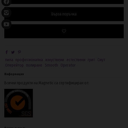
Бърза поръчка
пила
професионална
изкуствени
естествени
грит
Смут
Оперейтор
полиране
Smooth
Operator
Информация
Всички продукти на Magnetic са сертифициран от: