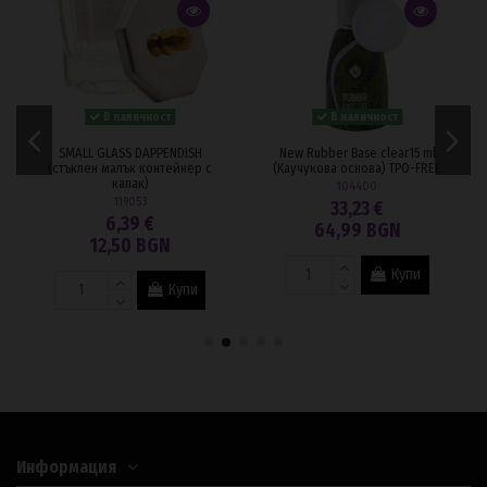
В наличност
В наличност
SMALL GLASS DAPPENDISH
New Rubber Base clear15 ml
(стъклен малък контейнер с
(Kаучукова основа) TPO-FREE
капак)
104400
119053
33,23 €
6,39 €
64,99 BGN
12,50 BGN
Купи
Купи
Информация