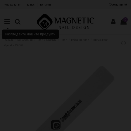
+359 897 321 111
За нас
Контакти
Желания (
0
)
0
Разгледайте нашите продукти
Начало
Консумативи
Пили и блокчета
Пили
Буферни пили
Пила Smooth
Operator 100/180