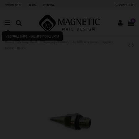
+359 897 321 111
За нас
Контакти
Желания (
0
)
0
Разгледайте нашите продукти
Начало
Нейл арт-NailArt
Аерограф - AIRNAILS
AirNails Accessories
Magnetic
Airbrush Nozzle