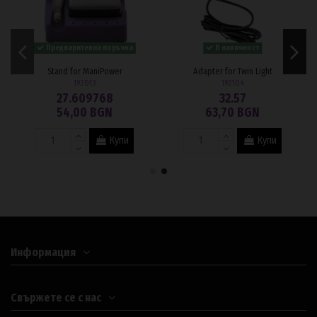
Предварителна поръчка
В наличност
Stand for ManiPower
Adapter for Twin Light
192013
192104
27.609768
32.57
54,00 BGN
63,70 BGN
Купи
Купи
Информация
Свържете се с нас