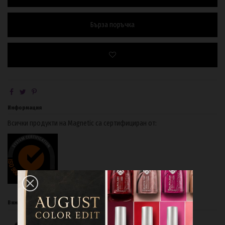
Бърза поръчка
Информация
Всички продукти на Magnetic са сертифициран от:
Вижте също и: