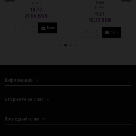
Овал
176017
176044
10.77
9.57
21,06 BGN
18,72 BGN
Купи
Купи
Информация
Свържете се с нас
Последвайте ни