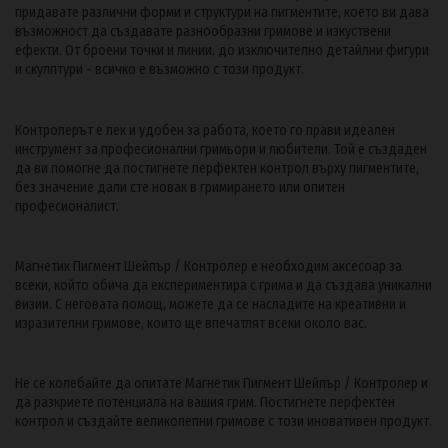
придавате различни форми и структури на пигментите, което ви дава
възможност да създавате разнообразни гримове и изкуствени
ефекти. От броени точки и линии, до изключително детайлни фигури
и скулптури - всичко е възможно с този продукт.
Контролерът е лек и удобен за работа, което го прави идеален
инструмент за професионални гримьори и любители. Той е създаден
да ви помогне да постигнете перфектен контрол върху пигментите,
без значение дали сте новак в гримирането или опитен
професионалист.
Магнетик Пигмент Шейпър / Контролер е необходим аксесоар за
всеки, който обича да експериментира с грима и да създава уникални
визии. С неговата помощ, можете да се насладите на креативни и
изразителни гримове, които ще впечатлят всеки около вас.
Не се колебайте да опитате Магнетик Пигмент Шейпър / Контролер и
да разкриете потенциала на вашия грим. Постигнете перфектен
контрол и създайте великолепни гримове с този иновативен продукт.