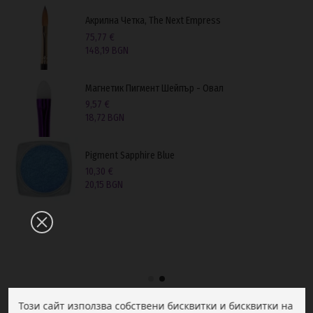
Акрилна Четка, The Next Empress
75,77 €
148,19 BGN
Магнетик Пигмент Шейпър - Овал
9,57 €
18,72 BGN
Pigment Sapphire Blue
10,30 €
20,15 BGN
Този сайт използва собствени бисквитки и бисквитки на