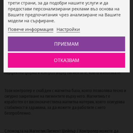
трети страни, за да подобри нашите услуги и да
предостави персонализирани реклами въз основа на
Вашите предпочитания чрез анализиране на Вашите
модели на сърфиране.
Повече информация
Настройки
Описание
ПРИЕМАМ
Магнетик Пигмент Шейпър / Контролер е иновативен продукт,
ОТКАЗВАМ
предназначен да предложи уникално изживяване при гримирането и
приложението на пигменти. Той е създаден с цел да осигури
перфектна форма и контрол върху пигментите, които използвате.
Този контролер е снабден с магнитна база, която позволява лесно и
сигурно закрепване на пигментите върху него. Магнитикът е
изработен от висококачествена магнитна материя, която осигурява
стабилност и здравина, за да можете да работите с него
безпроблемно.
С помощта на Магнетик Пигмент Шейпър / Контролер можете да