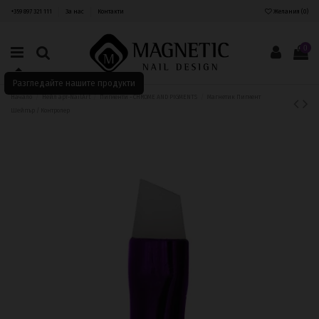
+359 897 321 111
За нас
Контакти
Желания (
0
)
0
Разгледайте нашите продукти
Начало
Нейл арт-NailArt
Пигменти - CHROME AND PIGMENTS
Магнетик Пигмент
Шейпър / Контролер