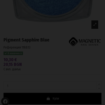
Pigment Sapphire Blue
Референция
118813
В наличност
10,30 €
20,15 BGN
С вкл. данък
Купи