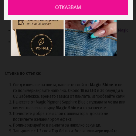
ОТКАЗВАМ
Magic Pigment Sapphire Blue
Изисквания:
Използван е специален Топ за пигменти без лепкав слой -
Magic
Shine
Pigment Brush (четка за пигменти)
Стъпка по стъпка:
След изпичане на цвета, нанесете слой от
Magic Shine
и не
го полимеризирайте напълно. Около 10 на LED и 30 секунди в
UV. Забележка: времето зависи от лампата, изпробвайте сами!
Нанесете от Magic Pigment Sapphire Blue с пухкавата четка или
пигментна четка върху
Magic Shine
и го разнесете.
Почистете добре този слой с апликатора, докато не
постигнете желания хром ефект.
Полимеризирайте в лампата за няколко секунди.
Завършете с 1-2 слоя Top Gel по избор и полимеризирайте