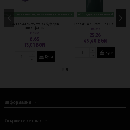
 заявите.
Продуктът не е наличен, но можете да го заявите.
Продуктът е наличен!
Сменяеми листчета за буферна
Геллак Pale Petrol TPO-FREE
пила, финни
103356
145058
25.26
6.65
49,40 BGN
13,01 BGN
Купи
Купи
Информация
Свържете се с нас