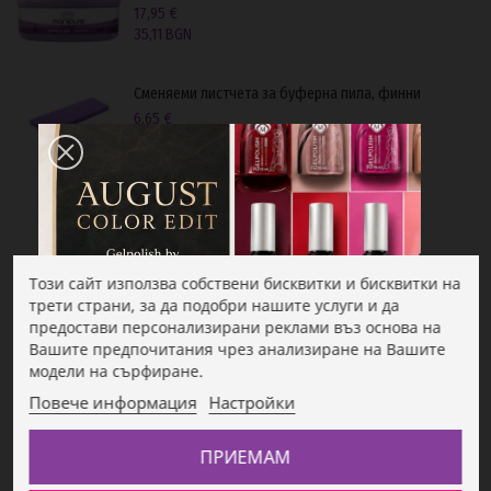
17,95 €
35,11 BGN
Сменяеми листчета за буферна пила, финни
6,65 €
13,01 BGN
Геллак Pale Petrol TPO-FREE
25,26 €
49,40 BGN
Този сайт използва собствени бисквитки и бисквитки на
трети страни, за да подобри нашите услуги и да
предостави персонализирани реклами въз основа на
Вашите предпочитания чрез анализиране на Вашите
модели на сърфиране.
Повече информация
Настройки
Описание
ПРИЕМАМ