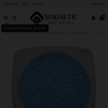
+359 897 321 111
За нас
Контакти
Желания (
0
)
0
Разгледайте нашите продукти
Начало
Нейл арт-NailArt
Пигменти - CHROME AND PIGMENTS
Pigment Sapphire Blue