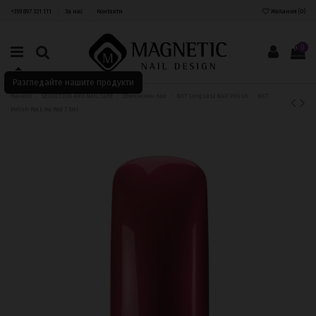
+359 897 321 111
За нас
Контакти
Желания (
0
)
0
Разгледайте нашите продукти
Начало
SEDUCTION AND NAIL CARE
Обикновен лак
NXT Long Last Nail Polish
NXT
Polish Rock Me Red 7.5ml