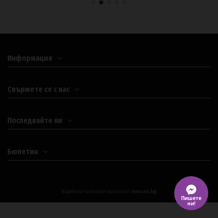
Информация
Свържете се с нас
Последвайте ни
Бюлетин
Изработка на онлайн магазин от
novsait.bg
Пишете
ни!