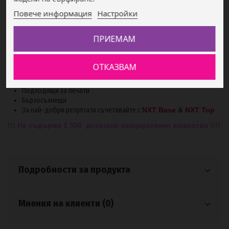
Повече информация
Настройки
Описание
ПРИЕМАМ
ОТКАЗВАМ
Дълготрайни, обикновени лакове за нокти
Силно пигментирани
Подходящи за печати
Бързосъхнещи
За най-добри резултати съчетавайте с
NXT Base
&
NXT Top
!!! Не съдържа 1 300 доказано канцерогенни вещества !!!!
Подробности за продукта
Мнения на клиенти (0)