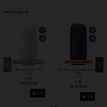
ВИЖТЕ СЪЩО И:
Продуктът е наличен!
Последна наличност
NXT Polish White 7.5ml
NXT Velour Couture Dark Amethyst
7.5ml
168716
168752
5.32
5.32
10,41 BGN
10,41 BGN
Купи
Купи