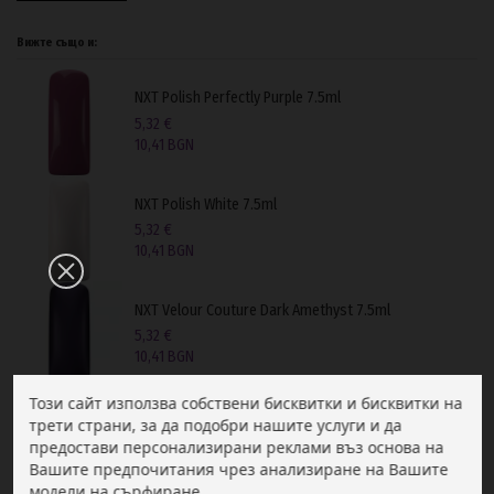
Вижте също и:
NXT Polish Perfectly Purple 7.5ml
5,32 €
10,41 BGN
NXT Polish White 7.5ml
5,32 €
10,41 BGN
NXT Velour Couture Dark Amethyst 7.5ml
5,32 €
10,41 BGN
Този сайт използва собствени бисквитки и бисквитки на
трети страни, за да подобри нашите услуги и да
предостави персонализирани реклами въз основа на
Вашите предпочитания чрез анализиране на Вашите
модели на сърфиране.