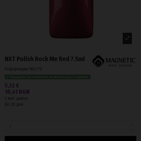
NXT Polish Rock Me Red 7.5ml
Референция
168770
Продуктът не е наличен, но можете да го заявите.
5,32 €
10,41 BGN
С вкл. данък
До 30 дни