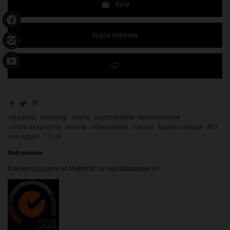
Купи
Бърза поръчка
педикюр
маникюр
нокти
дълготрайни
пигментирани
салон за красота
печати
обикновени
лакове
Бързосъхнещи
NXT
гел ефект
7.5 ml
Информация
Всички продукти на Magnetic са сертифициран от: