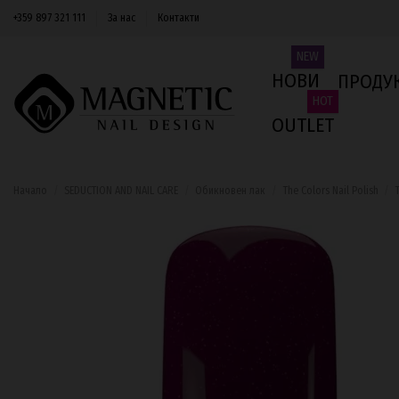
+359 897 321 111
За нас
Контакти
NEW
НОВИ
ПРОДУ
HOT
OUTLET
Начало
SEDUCTION AND NAIL CARE
Обикновен лак
The Colors Nail Polish