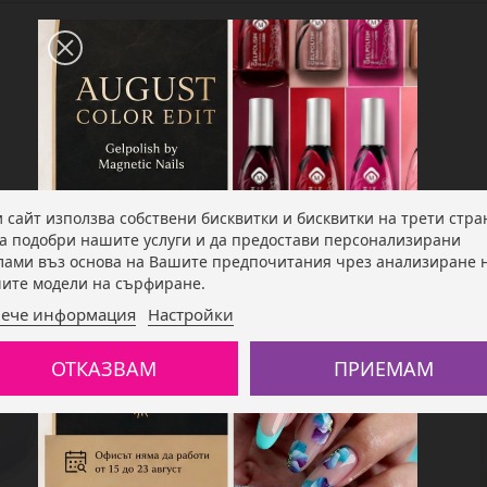
и сайт използва собствени бисквитки и бисквитки на трети стра
да подобри нашите услуги и да предостави персонализирани
лами въз основа на Вашите предпочитания чрез анализиране 
А СЪЩО:
ите модели на сърфиране.
ече информация
Настройки
ОТКАЗВАМ
ПРИЕМАМ