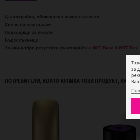
Дълготрайни, обикновени лакове за нокти
Силно пигментирани
Подходящи за печати
Бързосъхнещи
За най-добри резултати съчетавайте с
NXT Base
&
NXT Top
Тоз
за 
рек
ПОТРЕБИТЕЛИ, КОИТО КУПИХА ТОЗИ ПРОДУКТ, КУПИХ
Ваш
Пов