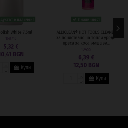
дуктът е наличен!
В наличност
olish White 7.5ml
ALL1CLEAN® HOT TOOLS CLEANER
за почистване на топли уреди,
168716
преса за коса, маша за...
5,32 €
10455
10,41 BGN
6,39 €
12,50 BGN
Купи
Купи