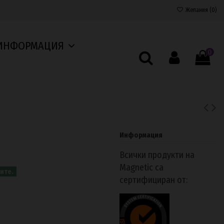
Желания (
0
)
ИНФОРМАЦИЯ
0
Информация
Всички продукти на
Magnetic са
ите.
сертифициран от: