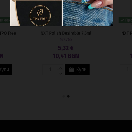
личен!
Последна наличност
Про
TPO Free
NXT Polish Desirable 7.5ml
NXT P
168765
5,32 €
GN
10,41 BGN
Купи
Купи