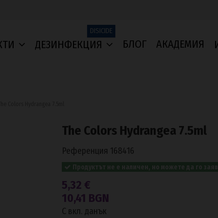
DISICIDE
БЛОГ
АКАДЕМИЯ
КТИ
ДЕЗИНФЕКЦИЯ
The Colors Hydrangea 7.5ml
The Colors Hydrangea 7.5ml
Референция
168416
Продуктът не е наличен, но можете да го заяв
5,32 €
10,41 BGN
С вкл. данък