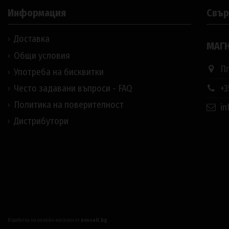
Информация
Свър
Доставка
МАГН
Общи условия
Пл
Употреба на бисквитки
+3
Често задавани въпроси - FAQ
Политика на поверителност
in
Дистрибутори
Изработка на онлайн магазин от
novsait.bg