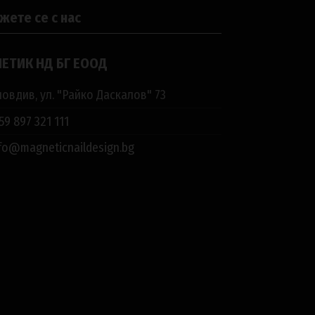
жете се с нас
ЕТИК НД БГ ЕООД
овдив, ул. "Райко Даскалов" 73
59 897 321 111
fo@magneticnaildesign.bg