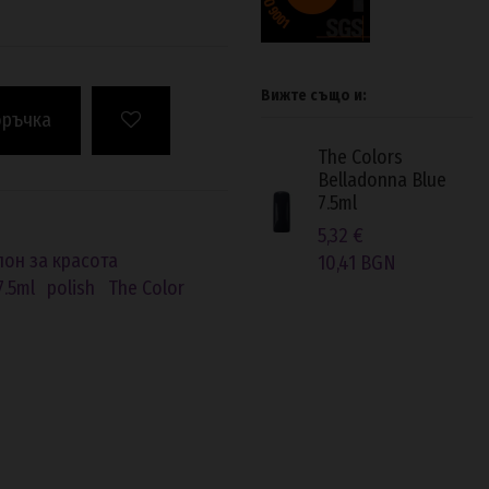
Вижте също и:
оръчка
The Colors
Belladonna Blue
7.5ml
5,32 €
лон за красота
10,41 BGN
7.5ml
polish
The Color