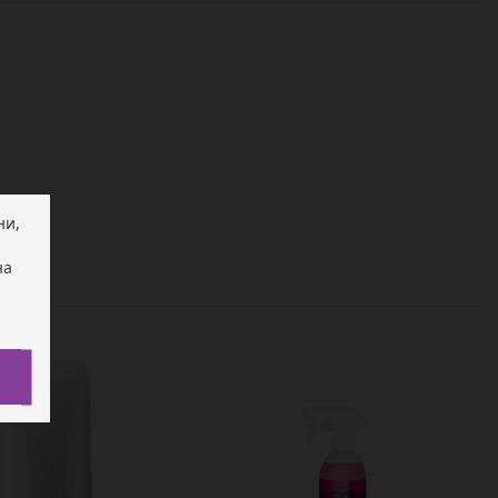
ни,
на