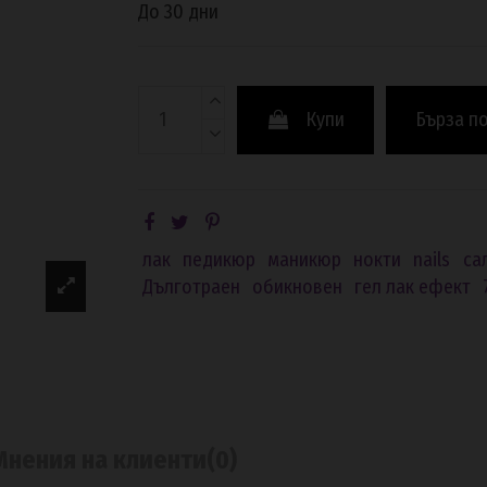
До 30 дни
Купи
Бърза п
лак
педикюр
маникюр
нокти
nails
са
Дълготраен
обикновен
гел лак ефект
Мнения на клиенти
(0)