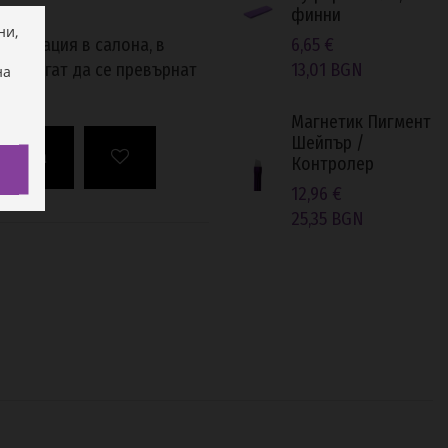
финни
ни,
6,65 €
декорация в салона, в
13,01 BGN
та могат да се превърнат
на
Магнетик Пигмент
Шейпър /
оръчка
Контролер
12,96 €
25,35 BGN