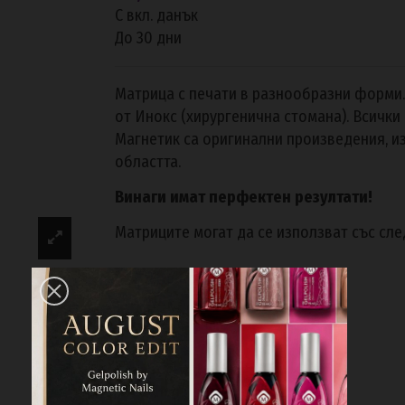
С вкл. данък
До 30 дни
Матрица с печати в разнообразни форми.
от Инокс (хирургенична стомана). Всички
Магнетик са оригинални произведения, и
областта.
Винаги имат перфектен резултати!
Матриците могат да се използват със сл
The Colors
-
nail polish
NXT
-
nail polish
Gelpolish
Liner Gel
Gel Pasta
The Enchated Color gels