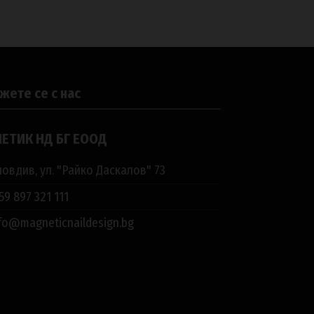
жете се с нас
ЕТИК НД БГ ЕООД
овдив, ул. "Райко Даскалов" 73
59 897 321 111
fo@magneticnaildesign.bg