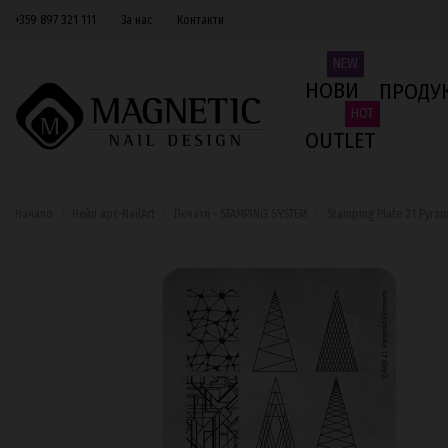
+359 897 321 111
За нас
Контакти
NEW
НОВИ
ПРОДУ
HOT
OUTLET
Начало
Нейл арт-NailArt
Печати - STAMPING SYSTEM
Stamping Plate 21 Pyram