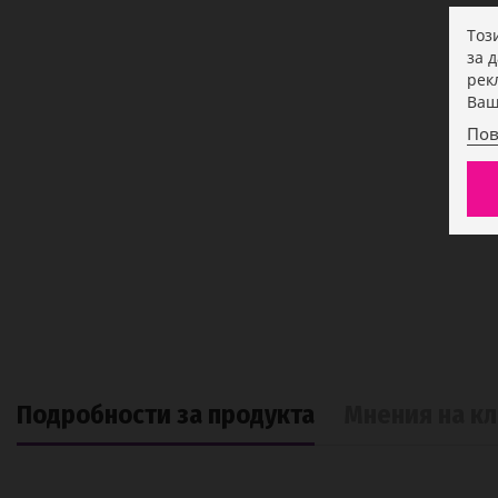
Тоз
за 
рек
Ваш
Пов
Подробности за продукта
Мнения на к