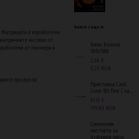
Вижте също и:
 Матрицата е изработена
 матричните мотиви от
Бяло Блокче
зработени от пионери в
100/180
2,66 €
5,20 BGN
едните продукти:
Приставка Carb.
Cone Bit Fine ( за...
61,15 €
119,60 BGN
Сменяеми
листчета за
буферна пила,