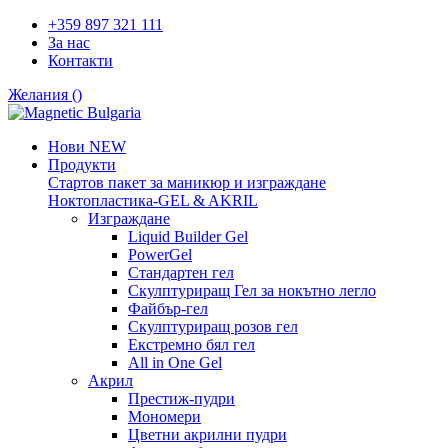
+359 897 321 111
За нас
Контакти
Желания (
)
Нови
NEW
Продукти
Стартов пакет за маникюр и изграждане
Ноктопластика-GEL & AKRIL
Изграждане
Liquid Builder Gel
PowerGel
Стандартен гел
Скулптуриращ Гел за нокътно легло
Файбър-гел
Скулптуриращ розов гел
Екстремно бял гел
All in One Gel
Акрил
Престиж-пудри
Мономери
Цветни акрилни пудри