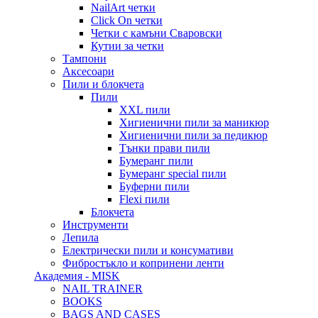
NailArt четки
Click On четки
Четки с камъни Сваровски
Кутии за четки
Тампони
Аксесоари
Пили и блокчета
Пили
XXL пили
Хигиенични пили за маникюр
Хигиенични пили за педикюр
Тънки прави пили
Бумеранг пили
Бумеранг special пили
Буферни пили
Flexi пили
Блокчета
Инструменти
Лепила
Електрически пили и консумативи
Фибростъкло и копринени ленти
Академия - MISK
NAIL TRAINER
BOOKS
BAGS AND CASES