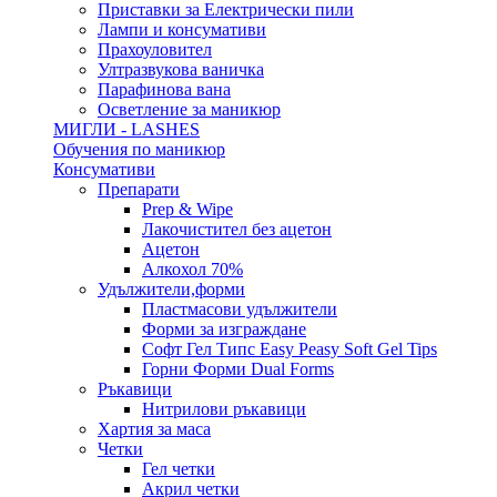
Приставки за Електрически пили
Лампи и консумативи
Прахоуловител
Ултразвукова ваничка
Парафинова вана
Осветление за маникюр
МИГЛИ - LASHES
Обучения по маникюр
Консумативи
Препарати
Prep & Wipe
Лакочистител без ацетон
Ацетон
Алкохол 70%
Удължители,форми
Пластмасови удължители
Форми за изграждане
Софт Гел Типс Easy Peasy Soft Gel Tips
Горни Форми Dual Forms
Ръкавици
Нитрилови ръкавици
Хартия за маса
Четки
Гел четки
Акрил четки