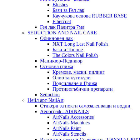
Blushes
Бази за Гел лак
Каучукова основа RUBBER BASE
Fibercoat
Гел лак Палитра 7мл
SEDUCTION AND NAIL CARE
Обикновен лак
NXT Long Last Nail Polish
Бази и Топове
The Colors Nail Polish
Маникюр-Педикюр
Основна грижа
Кремове, маски, пилинг
Олио за кутикули
Подсилване и Грижа
Противогъбични препарати
Seduction
Нейл арт-NailArt
Стикери за нокти самозалепващи и водни
Аерограф - AIRNAILS
AirNails Accessories
AirNails Machines
AirNails Paint
AirNails Stencils
Истински камъни Сваровски - CRYSTAL PIX