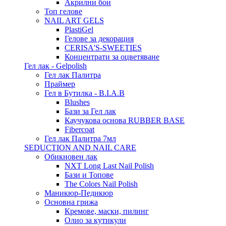
Акрилни бои
Топ гелове
NAIL ART GELS
PlastiGel
Гелове за декорация
CERISA'S-SWEETIES
Концентрати за оцветяване
Гел лак - Gelpolish
Гел лак Палитра
Праймер
Гел в Бутилка - B.I.A.B
Blushes
Бази за Гел лак
Каучукова основа RUBBER BASE
Fibercoat
Гел лак Палитра 7мл
SEDUCTION AND NAIL CARE
Обикновен лак
NXT Long Last Nail Polish
Бази и Топове
The Colors Nail Polish
Маникюр-Педикюр
Основна грижа
Кремове, маски, пилинг
Олио за кутикули