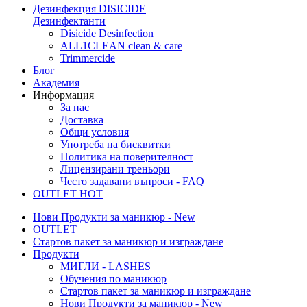
Дезинфекция
DISICIDE
Дезинфектанти
Disicide Desinfection
ALL1CLEAN clean & care
Trimmercide
Блог
Академия
Информация
За нас
Доставка
Общи условия
Употреба на бисквитки
Политика на поверителност
Лицензирани треньори
Често задавани въпроси - FAQ
OUTLET
HOT
Нови Продукти за маникюр - New
OUTLET
Стартов пакет за маникюр и изграждане
Продукти
МИГЛИ - LASHES
Обучения по маникюр
Стартов пакет за маникюр и изграждане
Нови Продукти за маникюр - New