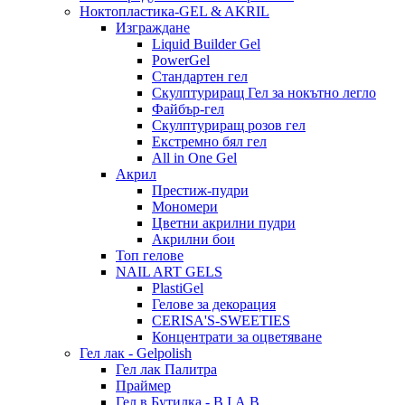
Ноктопластика-GEL & AKRIL
Изграждане
Liquid Builder Gel
PowerGel
Стандартен гел
Скулптуриращ Гел за нокътно легло
Файбър-гел
Скулптуриращ розов гел
Екстремно бял гел
All in One Gel
Акрил
Престиж-пудри
Мономери
Цветни акрилни пудри
Акрилни бои
Топ гелове
NAIL ART GELS
PlastiGel
Гелове за декорация
CERISA'S-SWEETIES
Концентрати за оцветяване
Гел лак - Gelpolish
Гел лак Палитра
Праймер
Гел в Бутилка - B.I.A.B